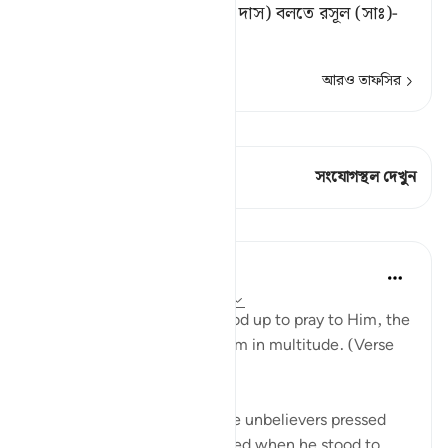
[১] عَبْدُ اللهِ (আল্লাহর বান্দা বা দাস) বলতে রসূল (সাঃ)-
কে ব
…
আরও পড়ুন
আরও তাফসির
কিরাত দেখুন
এই শ্লোকে আছে 1 সংযোগস্থল
সংযোগস্থল দেখুন
পাঠ
In the Shade of the Quran
৩১ সপ্তাহ আগে
·
রেফারেন্সিং
আয়াহ ৭২:১৯
Yet when God's servant stood up to pray to Him, the
unbelievers pressed in on him in multitude. (Verse
19)
The verse describes how the unbelievers pressed
upon the Prophet Mohammed when he stood to