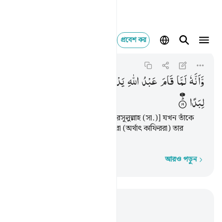
প্রবেশ কর
وانه لما قام عبد الله
Al-Jinn
72:19
৭২:১৯
وَّاَنَّهٗ
لَمَّا
قَامَ
عَبْدُ
اللّٰهِ
یَدْعُوْهُ
كَادُوْا
یَكُوْنُوْنَ
عَلَیْهِ
لِبَدًا
আরো এই যে, যখন আল্লাহর বান্দা [রসূলুল্লাহ (সা.)] যখন তাঁকে
আহবান করার জন্য দাঁড়াল তখন তারা (অর্থাৎ কাফিররা) তার
চারপাশে ভিড় জমাল।
আরও পড়ুন
শব্দে শব্দে
প্রাসঙ্গিকভাবে পড়ুন
অধ্যায় ৭২, পৃষ্ঠা ৫১৯, জুজ ২৯