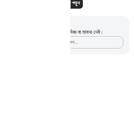
আরও পাঠ পড়ুন
নোট এবং প্রতিফলন
এই পদটি সম্পর্কে আপনার কোনো টীকা বা ভাবনা নেই।
আপনার ভাবনাগুলো লিপিবদ্ধ করুন…
Notes
placeholders
close