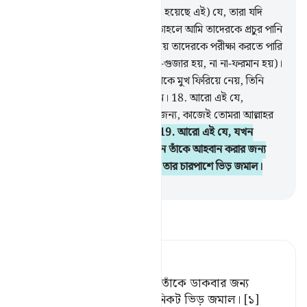
16
.
আরো (আমার কাছে ওয়াহী করা হয়েছে এই) যে, তারা যদি
সত্য-সঠিক পথে প্রতিষ্ঠিত থাকত, তাহলে আমি তাদেরকে প্রচুর পানি
পান করাতাম।
17
.
যেন আমি তা দিয়ে তাদেরকে পরীক্ষা করতে পারি
(যে নি‘মাত পাওয়ার পর তারা শুকর-গুজার হয়, না না-ফরমান হয়)।
যে ব্যক্তি তার প্রতিপালকের স্মরণ থেকে মুখ ফিরিয়ে নেয়, তিনি
তাকে কঠিন ‘আযাবে প্রবেশ করাবেন।
18
.
আরো এই যে,
মাসজিদগুলো কেবলমাত্র আল্লাহরই জন্য, কাজেই তোমরা আল্লাহর
সঙ্গে অন্য আর কাউকে ডেকো না।
19
.
আরো এই যে, যখন
আল্লাহর বান্দা [রসূলুল্লাহ (সা.)] যখন তাঁকে আহবান করার জন্য
দাঁড়াল তখন তারা (অর্থাৎ কাফিররা) তার চারপাশে ভিড় জমাল।
-
Taisirul Quran
তাফসীর পড়ুন
Tafsir Ahsanul Bayaan
আর এই যে, যখন আল্লাহর দাস তাঁকে ডাকবার জন্য
দন্ডায়মান হল, তখন তারা তার নিকট ভিড় জমাল। [১]