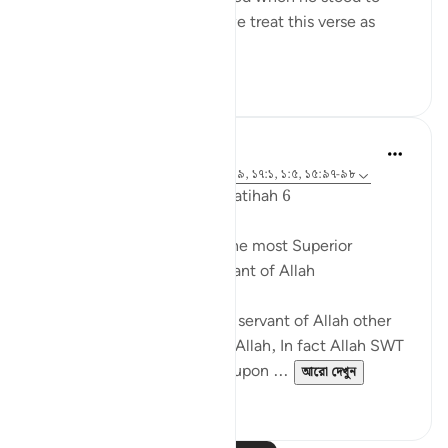
invoke and pray to God. If we treat this verse as
quoting the...
আরো দেখুন
০
০
Dr. Akram Kassab
৫ বছর পূর্বে
·
রেফারেন্সিং
আয়াহ ১৮:১, ৭২:১৯, ১৭:১, ১:৫, ১৫:৯৭-৯৮
Reflections from Surah Al Fatihah 6
A state of worship is from the most Superior
positions for the Slave/Servant of Allah
There is no higher rank for a servant of Allah other
than a state of worshipping Allah, In fact Allah SWT
named His Messenger may upon ...
আরো দেখুন
১৫
০