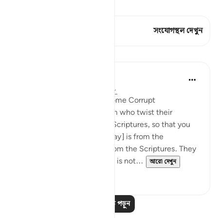
কিরাত দেখুন
এই শ্লোকে আছে 1 সংযোগস্থল
সংযোগস্থল দেখুন
পাঠ
In the Shade of the Quran
৩১ সপ্তাহ আগে
·
রেফারেন্সিং
আয়াহ ৩:৭৮
When Men of Religion Become Corrupt
There are some among them who twist their
tongues when quoting the Scriptures, so that you
may think that [what they say] is from the
Scriptures, when it is not from the Scriptures. They
say: ‘It is from God,' when it is not...
আরো দেখুন
০
০
আরও পাঠ পড়ুন