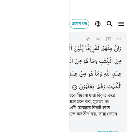
প্রবেশ কর
وان منهم لفريقا يلوو
Ali 'Imran
3:78
৩:৭৮
وَاِنَّ
مِنْهُمْ
لَفَرِیْقًا
یَّلْوٗنَ
اَلْسِنَتَهُمْ
بِالْكِتٰبِ
لِتَحْسَبُوْهُ
مِنَ
الْكِتٰبِ
وَمَا
هُوَ
مِنَ
الْكِتٰبِ ۚ
وَیَقُوْلُوْنَ
هُوَ
مِنْ
عِنْدِ
اللّٰهِ
وَمَا
هُوَ
مِنْ
عِنْدِ
اللّٰهِ ۚ
وَیَقُوْلُوْنَ
عَلَی
اللّٰهِ
الْكَذِبَ
وَهُمْ
یَعْلَمُوْنَ
এদের মধ্যে একদল আছে যারা কিতাবকে জিহবা দ্বারা বিকৃত করে
যাতে তোমরা তাকে কিতাবের অংশ বলে মনে কর, মূলতঃ তা
কিতাবের অংশ নয় এবং তারা বলে, ‘এটা আল্লাহর নিকট হতে
অবতীর্ণ, বস্তুতঃ তা আল্লাহর নিকট হতে অবতীর্ণ নয়, তারা জেনে
শুনে আল্লাহর প্রতি মিথ্যারোপ করে।