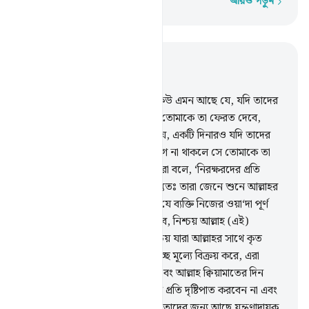
আরও পড়ুন
শব্দে শব্দে
প্রাসঙ্গিকভাবে পড়ুন
অধ্যায় ৩, পৃষ্ঠা ৫৪, জুজ ৩
75
.
আহলে কিতাবের মধ্যে কেউ কেউ এমন আছে যে, যদি তাদের
নিকট স্বর্ণের স্তুপ গচ্ছিত রাখ, তবে তোমাকে তা ফেরত দেবে,
পক্ষান্তরে তাদের কেউ কেউ এমন যে, একটি দিনারও যদি তাদের
নিকট গচ্ছিত রাখ, তার পেছনে লেগে না থাকলে সে তোমাকে তা
ফেরত দেবে না, এটা এজন্য যে, তারা বলে, ‘নিরক্ষরদের প্রতি
আমাদের কোন দায়-দায়িত্ব নেই’, বস্তুতঃ তারা জেনে শুনে আল্লাহর
সম্পর্কে মিথ্যে বলে।
76
.
তবে হ্যাঁ, যে ব্যক্তি নিজের ওয়া‘দা পূর্ণ
করবে এবং আল্লাহকে ভয় করে চলবে, নিশ্চয় আল্লাহ (এই)
মুত্তাকীদেরকে ভালবাসেন।
77
.
নিশ্চয় যারা আল্লাহর সাথে কৃত
অঙ্গীকার এবং নিজেদের শপথকে তুচ্ছ মূল্যে বিক্রয় করে, এরা
আখেরাতের কোন অংশই পাবে না এবং আল্লাহ ক্বিয়ামাতের দিন
তাদের সঙ্গে কথা বলবেন না, তাদের প্রতি দৃষ্টিপাত করবেন না এবং
তাদেরকে পবিত্র করবেন না, বস্তুতঃ তাদের জন্য আছে যন্ত্রণাদায়ক