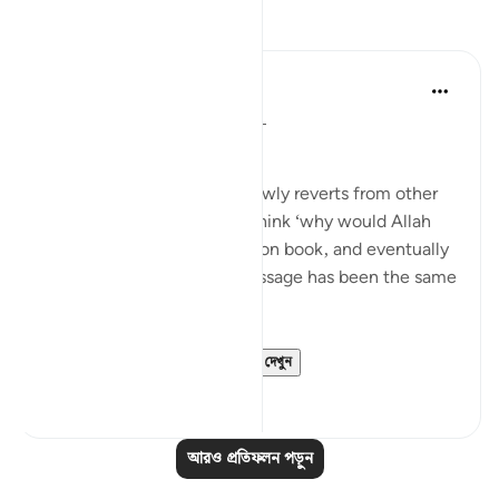
প্রতিফলন
Muhammad Zyam
২১ সপ্তাহ আগে
·
রেফারেন্সিং
আয়াহ ৩:৭৮
This!!!
Many people - especially newly reverts from other
Abrahamic religions - may think ‘why would Allah
have to send down book upon book, and eventually
the Qur’an if the overall message has been the same
in all of these scriptures?’
This verse is your an...
আরো দেখুন
৫
০
আরও প্রতিফলন পড়ুন