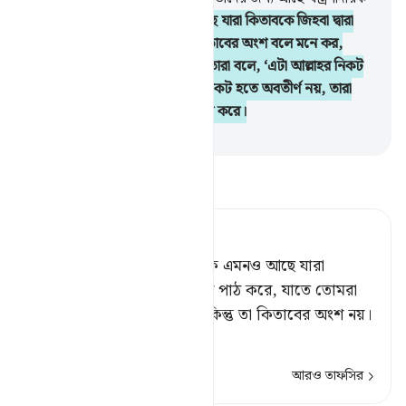
শাস্তি।
78
.
এদের মধ্যে একদল আছে যারা কিতাবকে জিহবা দ্বারা
বিকৃত করে যাতে তোমরা তাকে কিতাবের অংশ বলে মনে কর,
মূলতঃ তা কিতাবের অংশ নয় এবং তারা বলে, ‘এটা আল্লাহর নিকট
হতে অবতীর্ণ, বস্তুতঃ তা আল্লাহর নিকট হতে অবতীর্ণ নয়, তারা
জেনে শুনে আল্লাহর প্রতি মিথ্যারোপ করে।
-
Taisirul Quran
তাফসীর পড়ুন
Tafsir Ahsanul Bayaan
নিশ্চয় তাদের মধ্যে একদল লোক এমনও আছে যারা
এরূপভাবে জিহ্বা বাঁকিয়ে কিতাব পাঠ করে, যাতে তোমরা
মনে কর, তা আল্লাহর কিতাব; কিন্তু তা কিতাবের অংশ নয়।
আর তার
…
আরও পড়ুন
আরও তাফসির