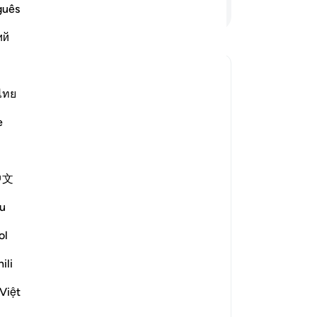
-
Ta
আরও পড়ুন
guês
ий
নো
এই 
ense of religious submission?
ไทย
র টগল করুন Can ‘Islam’ here be understood in a general sense of 
e
describe the religious ways of all the
2
), then it became a name
中文
station of guidance in the Quran and
u
g one’s self exclusively’ to the One
ol
d.
ili
 context of Surat Al ‘Imran in which it
Việt
le way in the past was to submit to