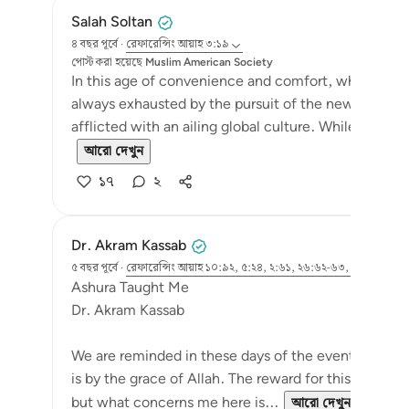
Salah Soltan
৪ বছর পূর্বে
·
রেফারেন্সিং
আয়াহ ৩:১৯
পোস্ট করা হয়েছে
Muslim American Society
In this age of convenience and comfort, where ma
always exhausted by the pursuit of the newest and l
afflicted with an ailing global culture. While we scra
আরো দেখুন
১৭
২
Dr. Akram Kassab
৫ বছর পূর্বে
·
রেফারেন্সিং
আয়াহ ১০:৯২, ৫:২৪, ২:৬১, ২৬:৬২-৬৩, ৩:১৯, ১৪:৫,
Ashura Taught Me
Dr. Akram Kassab
We are reminded in these days of the events of the da
is by the grace of Allah. The reward for this day is d
but what concerns me here is...
আরো দেখুন