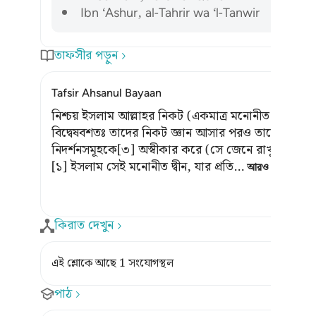
Ibn ‘Ashur, al-Tahrir wa ‘l-Tanwir
তাফসীর পড়ুন
Tafsir Ahsanul Bayaan
নিশ্চয় ইসলাম আল্লাহর নিকট (একমাত্র মনোনীত) ধর্ম।[১
বিদ্বেষবশতঃ তাদের নিকট জ্ঞান আসার পরও তাদের মধ্যে 
নিদর্শনসমূহকে[৩] অস্বীকার করে (সে জেনে রাখুক যে), নিশ
[১] ইসলাম সেই মনোনীত দ্বীন, যার প্রতি
…
আরও পড়ুন
কিরাত দেখুন
এই শ্লোকে আছে 1 সংযোগস্থল
পাঠ