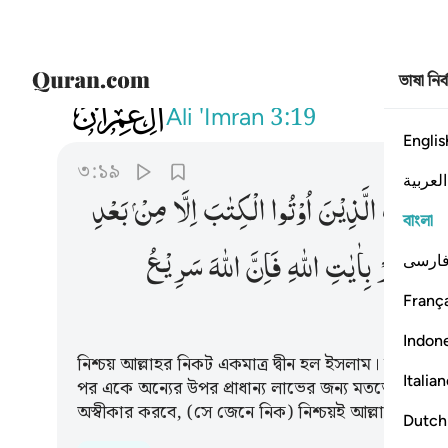
ভাষা নির
003
ان الدين عند الله الاسلام وما اختلف الذ
Ali 'Imran
3:19
Englis
৩:১৯
العربية
خْتَلَفَ
الَّذِیْنَ
اُوْتُوا
الْكِتٰبَ
اِلَّا
مِنْ
بَعْدِ
বাংলা
نْ
یَّكْفُرْ
بِاٰیٰتِ
اللّٰهِ
فَاِنَّ
اللّٰهَ
سَرِیْعُ
ارسی
França
Indon
নিশ্চয় আল্লাহর নিকট একমাত্র দ্বীন হল ইসলাম। বস্তুতঃ 
Italia
পর একে অন্যের উপর প্রাধান্য লাভের জন্য মতভেদ সৃষ্টি কর
অস্বীকার করবে, (সে জেনে নিক) নিশ্চয়ই আল্লাহ হিসাব
Dutch