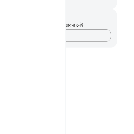
isirul Quran
ট এবং প্রতিফলন
পদটি সম্পর্কে আপনার কোনো টীকা বা ভাবনা নেই।
আপনার ভাবনাগুলো লিপিবদ্ধ করুন…
religious submission?