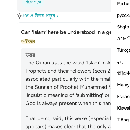
শব্দে শব্দে
Portu
প্রশ্ন ও উত্তর পড়ুন
русск
Shqip
Can ‘Islam’ here be understood in a general s
ภาษา
উত্ত
স্পষ্টীকরণ
Türkç
উত্তর
اردو
The Quran uses the word ‘Islam’ in Arabic to 
Prophets and their followers (seen
2:131-13
简体
associated particularly with the final manife
Melay
the Sunnah of Prophet Muhammad ﷺ, whose followers are called Muslims. Its
linguistic meaning of ‘submitting’ or ‘devotin
Españ
God is always present when this name is use
Kiswah
That being said, this verse (especially in the
Tiếng 
appears) makes clear that the only acceptab