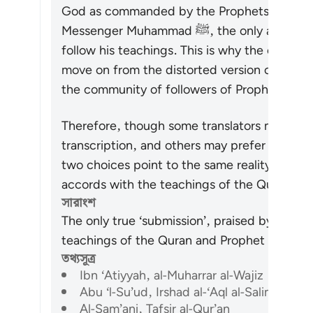
God as commanded by the Prophets, and that
Messenger Muhammad ﷺ, the only acceptable way is to believe in him and
follow his teachings. This is why the call is
move on from the distorted version of relig
Therefore, though some translators may prefe
transcription, and others may prefer to transl
two choices point to the same reality: the on
সারাংশ
The only true ‘submission’, praised by the Q
তথ্যসূত্র
Ibn ‘Atiyyah, al-Muharrar al-Wajiz
Abu ‘l-Su’ud, Irshad al-‘Aql al-Salim
Al-Sam’ani, Tafsir al-Qur’an