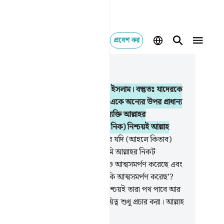
প্রবেশ কর
াসঙ্গিকভাবে পড়ুন
ায় ৩, পৃষ্ঠা ৪৭, জুজ ৩
.
নিশ্চয় আল্লাহর নিকট একমাত্র দ্বীন হল ইসলাম। বস্তুতঃ যাদেরকে
াব দেয়া হয়েছিল তারা জ্ঞান লাভের পর একে অন্যের উপর প্রাধান্য
ের জন্য মতভেদ সৃষ্টি করেছে এবং যে ব্যক্তি আল্লাহর
র্শনসমূহ্কে অস্বীকার করবে, (সে জেনে নিক) নিশ্চয়ই আল্লাহ
াব গ্রহণে অতিশয় তৎপর।
20
.
অতঃপর যদি (আহলে কিতাব)
ার সাথে তর্ক করে তবে বলে দাও, ‘আমি আল্লাহর নিকট
মসমর্পণ করেছি আর আমার অনুসারীগণও আত্মসমর্পণ করেছে এবং
ে কিতাব ও উম্মীগণকে বল, ‘তোমরা কি আত্মসমর্পণ করেছ’?
পর যদি তারা আত্মসমর্পণ করে তবে নিশ্চয়ই তারা পথ পাবে আর
া যদি মুখ ফিরিয়ে নেয়, তবে তোমার দায়িত্ব শুধু প্রচার করা। আল্লাহ
দাদের সম্পর্কে সম্যক দ্রষ্টা।