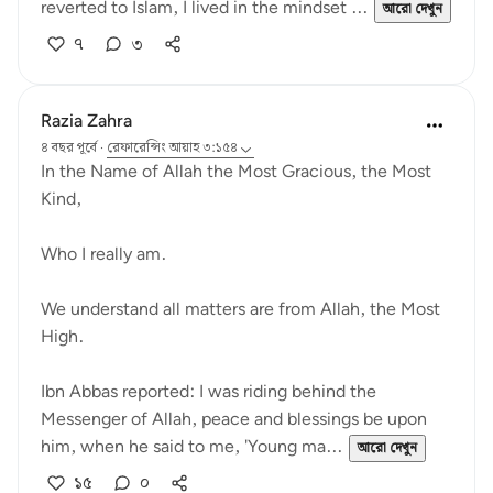
reverted to Islam, I lived in the mindset ...
আরো দেখুন
৭
৩
Razia Zahra
৪ বছর পূর্বে
·
রেফারেন্সিং
আয়াহ ৩:১৫৪
In the Name of Allah the Most Gracious, the Most
Kind,
Who I really am.
We understand all matters are from Allah, the Most
High.
Ibn Abbas reported: I was riding behind the
Messenger of Allah, peace and blessings be upon
him, when he said to me, 'Young ma...
আরো দেখুন
১৫
০