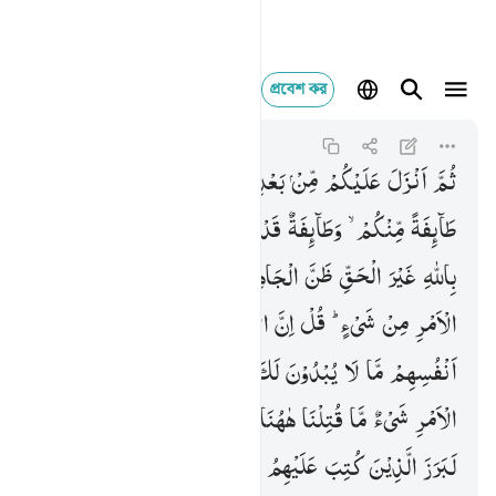
প্রবেশ কর
ثم انزل عليكم من بعد ا
Ali 'Imran
3:154
৩:১৫৪
ثُمَّ
اَنْزَلَ
عَلَیْكُمْ
مِّنْ
بَعْدِ
الْغَمِّ
اَمَنَةً
نُّعَاسًا
یَّغْشٰی
طَآىِٕفَةً
مِّنْكُمْ ۙ
وَطَآىِٕفَةٌ
قَدْ
اَهَمَّتْهُمْ
اَنْفُسُهُمْ
یَظُنُّوْنَ
بِاللّٰهِ
غَیْرَ
الْحَقِّ
ظَنَّ
الْجَاهِلِیَّةِ ؕ
یَقُوْلُوْنَ
هَلْ
لَّنَا
مِنَ
الْاَمْرِ
مِنْ
شَیْءٍ ؕ
قُلْ
اِنَّ
الْاَمْرَ
كُلَّهٗ
لِلّٰهِ ؕ
یُخْفُوْنَ
فِیْۤ
اَنْفُسِهِمْ
مَّا
لَا
یُبْدُوْنَ
لَكَ ؕ
یَقُوْلُوْنَ
لَوْ
كَانَ
لَنَا
مِنَ
الْاَمْرِ
شَیْءٌ
مَّا
قُتِلْنَا
هٰهُنَا ؕ
قُلْ
لَّوْ
كُنْتُمْ
فِیْ
بُیُوْتِكُمْ
لَبَرَزَ
الَّذِیْنَ
كُتِبَ
عَلَیْهِمُ
الْقَتْلُ
اِلٰی
مَضَاجِعِهِمْ ۚ