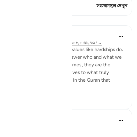
এই শ্লোকে আছে 2 সংযোগস্থল
সংযোগস্থল দেখুন
পাঠ
Samia Mubarak
৪ বছর পূর্বে
·
রেফারেন্সিং
আয়াহ ৩:১৫৪, ৭:১৬৮, ৬:৪২, ৭:৯৪
Nothing brings up our core values like hardships do.
Tests and trials beg us to answer who and what we
truly submit to. And many times, they are the
driving force to realign our lives to what truly
matters in life. Allah tells us in the Quran that
people are o...
আরো দেখুন
৫০
৭
Abu Bakr Zoud
৫ বছর পূর্বে
·
রেফারেন্সিং
আয়াহ ৩:১৫৪
Allah ﷻ says: