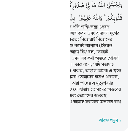
وَلِیَبْتَلِیَ
اللّٰهُ
مَا
فِیْ
صُدُوْرِكُمْ
وَلِیُمَحِّصَ
مَا
فِیْ
قُلُوْبِكُمْ ؕ
وَاللّٰهُ
عَلِیْمٌۢ
بِذَاتِ
الصُّدُوْرِ
অতঃপর কষ্টের পর আল্লাহ তোমাদের প্রতি শান্তি-তন্দ্রা প্রেরণ
করলেন, যা তোমাদের একদলকে আচ্ছন্ন করল এবং অন্যদল মূর্খের
মতো আল্লাহর প্রতি কুধারণা পোষণ করতঃ নিজেরাই নিজেদের
জীবনকে উদ্বেগাকুল করে বলল, কাজ-কর্মের ব্যাপারে (সিদ্ধান্ত
গ্রহণের) আমাদের কিছুমাত্র অধিকার আছে কি? বল, ‘সমস্তই
আল্লাহর নিরঙ্কুশ অধিকারভুক্ত’। তারা এমন সব কথা অন্তরে পোষণ
করে- যা তোমার কাছে প্রকাশ করে না। তারা বলে, ‘যদি মতামত
প্রদানের অধিকার আমাদের কিছুমাত্রও থাকত, তাহলে আমরা এ স্থলে
নিহত হতাম না’। বলে দাও, ‘যদি তোমরা তোমাদের ঘরেও থাকতে,
তথাপি যাদের ভাগ্যে মৃত্যু লেখা ছিল, তারা তাদের এ মৃত্যুশয্যার
পানে বের হয়ে পড়ত’। এবং এজন্যও যে আল্লাহ তোমাদের অন্তরের
ভেতরের বিষয়গুলো পরীক্ষা করেন এবং তোমাদের অন্তরস্থ
বিষয়গুলোকে পরিষ্কার করেন, বস্তুতঃ আল্লাহ সকলের অন্তরের কথা
সম্পর্কে বিশেষভাবে অবহিত।
আরও পড়ুন
শব্দে শব্দে