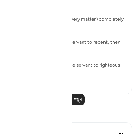
قُل إِنَّ الأَمرَ كُلَّهُ لِلَّهِ
'Say, 'Indeed, the matter (every matter) completely
belongs to Allah.'
It is Allah who enabled the servant to repent, then
He ﷻ accepted it from him.
It is Allah ﷻ who enabled the servant to righteous
deeds, t...
আরো দেখুন
২৩
০
আরও পাঠ পড়ুন
প্রতিফলন
Khalisa M.