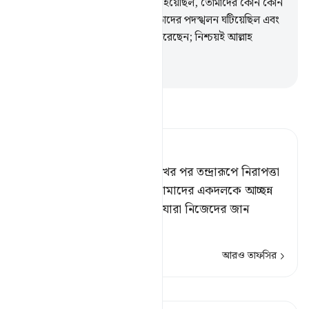
দিন তোমাদের মধ্যে যারা পলায়নপর হয়েছিল, তোমাদের কোন কোন
অতীত কার্যকলাপের জন্য শয়ত্বান তাদের পদস্খলন ঘটিয়েছিল এবং
নিঃসন্দেহে আল্লাহ তাদেরকে ক্ষমা করেছেন; নিশ্চয়ই আল্লাহ
ক্ষমাপরায়ণ, অতি সহনশীল।
-
Taisirul Quran
তাফসীর পড়ুন
Tafsir Ahsanul Bayaan
অতঃপর তিনি তোমাদেরকে দুঃখের পর তন্দ্রারূপে নিরাপত্তা
(ও শান্তি) প্রদান করলেন, যা তোমাদের একদলকে আচ্ছন্ন
করেছিল। [১] আর একদল ছিল যারা নিজেদের জান
নিয়েই
…
আরও পড়ুন
আরও তাফসির
কিরাত দেখুন