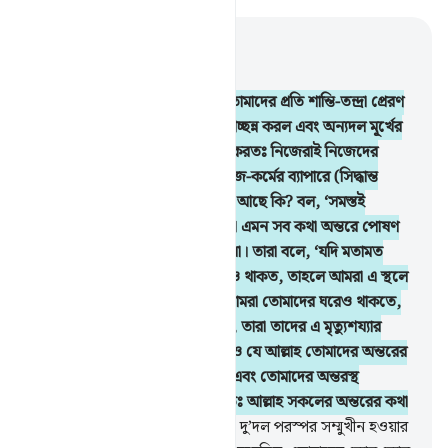
প্রাসঙ্গিকভাবে পড়ুন
অধ্যায় ৩, পৃষ্ঠা ৬৩, জুজ ৪
154
.
অতঃপর কষ্টের পর আল্লাহ তোমাদের প্রতি শান্তি-তন্দ্রা প্রেরণ
করলেন, যা তোমাদের একদলকে আচ্ছন্ন করল এবং অন্যদল মূর্খের
মতো আল্লাহর প্রতি কুধারণা পোষণ করতঃ নিজেরাই নিজেদের
জীবনকে উদ্বেগাকুল করে বলল, কাজ-কর্মের ব্যাপারে (সিদ্ধান্ত
গ্রহণের) আমাদের কিছুমাত্র অধিকার আছে কি? বল, ‘সমস্তই
আল্লাহর নিরঙ্কুশ অধিকারভুক্ত’। তারা এমন সব কথা অন্তরে পোষণ
করে- যা তোমার কাছে প্রকাশ করে না। তারা বলে, ‘যদি মতামত
প্রদানের অধিকার আমাদের কিছুমাত্রও থাকত, তাহলে আমরা এ স্থলে
নিহত হতাম না’। বলে দাও, ‘যদি তোমরা তোমাদের ঘরেও থাকতে,
তথাপি যাদের ভাগ্যে মৃত্যু লেখা ছিল, তারা তাদের এ মৃত্যুশয্যার
পানে বের হয়ে পড়ত’। এবং এজন্যও যে আল্লাহ তোমাদের অন্তরের
ভেতরের বিষয়গুলো পরীক্ষা করেন এবং তোমাদের অন্তরস্থ
বিষয়গুলোকে পরিষ্কার করেন, বস্তুতঃ আল্লাহ সকলের অন্তরের কথা
সম্পর্কে বিশেষভাবে অবহিত।
155
.
দু’দল পরস্পর সম্মুখীন হওয়ার