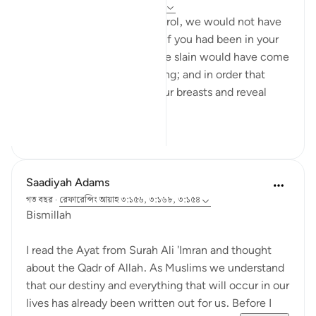
গত বছর
·
রেফারেন্সিং
আয়াহ ৩:১৫৪, ১১:৬
'They say, ‘Had we any control, we would not have
been slain here’; say, ‘Even if you had been in your
houses, those destined to be slain would have come
forth to their places of slaying; and in order that
Allah may test what is in your breasts and reveal
what...
আরো দেখুন
৭
৫
Saadiyah Adams
গত বছর
·
রেফারেন্সিং
আয়াহ ৩:১৫৬, ৩:১৬৮, ৩:১৫৪
Bismillah
I read the Ayat from Surah Ali 'Imran and thought
about the Qadr of Allah. As Muslims we understand
that our destiny and everything that will occur in our
lives has already been written out for us. Before I