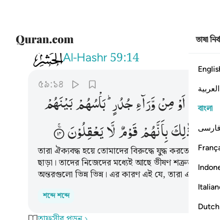
ভাষা নির
059
لا يقاتلونكم جميعا الا في قرى مح
Al-Hashr
59:14
Englis
৫৯:১৪
العربية
ُحَصَّنَةٍ
اَوْ
مِنْ
وَّرَآءِ
جُدُرٍ ؕ
بَاْسُهُمْ
بَیْنَهُمْ
বাংলা
شَتّٰی ؕ
ذٰلِكَ
بِاَنَّهُمْ
قَوْمٌ
لَّا
یَعْقِلُوْنَ
ارسی
França
তারা ঐক্যবদ্ধ হয়ে তোমাদের বিরুদ্ধে যুদ্ধ করতে সমর্থ 
ছাড়া। তাদের নিজেদের মধ্যেই আছে ভীষণ শত্রুতা। তুমি ত
Indon
অন্তরগুলো ভিন্ন ভিন্ন। এর কারণ এই যে, তারা এক নির্বোধ 
Italia
শব্দে শব্দে
Dutch
তাফসীর পড়ুন