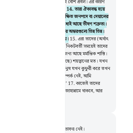
ের অন্তরে আল্লাহর চেয়ে তোমাদের ভয়ই বেশি প্রবল। এর কারণ
যে, তারা এক বিবেক-বুদ্ধিহীন সম্প্রদায়।
14
.
তারা ঐক্যবদ্ধ হয়ে
াদের বিরুদ্ধে যুদ্ধ করতে সমর্থ নয়, সুরক্ষিত জনপদে বা দেয়ালের
লে অবস্থান ছাড়া। তাদের নিজেদের মধ্যেই আছে ভীষণ শত্রুতা।
ি তাদেরকে ঐক্যবদ্ধ মনে কর কিন্তু তাদের অন্তরগুলো ভিন্ন ভিন্ন।
কারণ এই যে, তারা এক নির্বোধ সম্প্রদায়।
15
.
এরা তাদের (অর্থাৎ
হূদী বানু কাইনুকার) মত যারা এদের পূর্বে নিকটবর্তী সময়েই তাদের
কর্মের কুফল আস্বাদন করেছে। তাদের জন্য আছে মর্মান্তিক শাস্তি।
.
(তাদের মিত্ররা তাদেরকে প্রতারিত করেছে) শয়ত্বানের মত। যখন
ুষকে সে বলে- ‘কুফুরী কর’। অতঃপর মানুষ যখন কুফুরী করে তখন
্বান বলে- ‘তোমার সাথে আমার কোন সম্পর্ক নেই, আমি
্বজগতের প্রতিপালক আল্লাহকে ভয় করি।’
17
.
কাজেই তাদের
ের পরিণাম হবে এই যে, তারা চিরকাল জাহান্নামে থাকবে, আর
িমদের এটাই প্রতিফল।
isirul Quran
ট এবং প্রতিফলন
পদটি সম্পর্কে আপনার কোনো টীকা বা ভাবনা নেই।