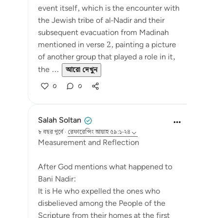
event itself, which is the encounter with
the Jewish tribe of al-Nadir and their
subsequent evacuation from Madinah
mentioned in verse 2, painting a picture
of another group that played a role in it,
the ...
আরো দেখুন
০
০
Salah Soltan
৮ বছর পূর্বে
·
রেফারেন্সিং
আয়াহ ৫৯:১-২৪
Measurement and Reflection
After God mentions what happened to
Bani Nadir:
It is He who expelled the ones who
disbelieved among the People of the
Scripture from their homes at the first