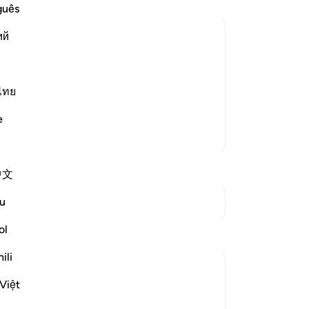
তাদ
guês
এই 
ий
তোম
চীরের আড়ালে থেকে ছাড়া তারা সবাই সমবেতভাবেও
আড়া
্যে তাদের যুদ্ধ প্রচন্ড।[২] তুমি মনে কর তারা
তুম
 যে, ওরা হল নির্বোধ সম্প্রদায়।[৪]
এর 
ไทย
ইয়া
e
কৃত
আরও তাফসির
16
মান
中文
শয়ত
বিশ
সংযোগস্থল দেখুন
u
উভয়
যাল
ol
প্রতিফলন
-
Ta
ili
Mohannad Hakeem
নো
Việt
৫ বছর পূর্বে
·
রেফারেন্সিং
আয়াহ ৫৯:১৪
এই 
As I am writing this, most of my activist-