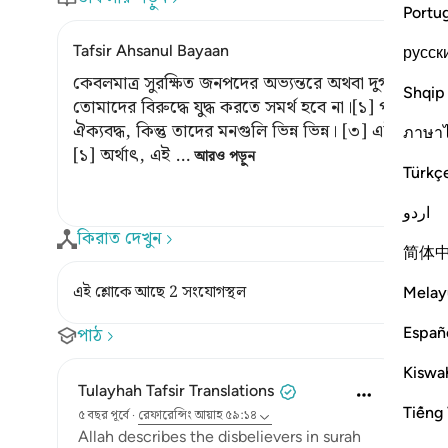
Portu
Tafsir Ahsanul Bayaan
русск
কেবলমাত্র সুরক্ষিত জনপদের অভ্যন্তরে অথবা দুর্গ-প্রা
Shqip
তোমাদের বিরুদ্ধে যুদ্ধ করতে সমর্থ হবে না।[১] পরস্পরের মধ
ঐক্যবদ্ধ, কিন্তু তাদের মনগুলি ভিন্ন ভিন্ন। [৩] এটা এ জন্য
ภาษา
[১] অর্থাৎ, এই
…
আরও পড়ুন
Türkç
اردو
কিরাত দেখুন
简体
এই শ্লোকে আছে 2 সংযোগস্থল
Melay
Españ
পাঠ
Kiswah
Tulayhah Tafsir Translations
Tiếng 
৫ বছর পূর্বে
·
রেফারেন্সিং
আয়াহ ৫৯:১৪
Allah describes the disbelievers in surah