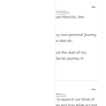
Razia Zahra
২ বছর পূর্বে
·
রেফারেন্সিং
আয়াহ ৮৭:৯-১১, ৮৭:১৪-১৫
In the Name of Allah, the Most Merciful, the
Especially Merciful,
I must admit I reflect upon my own personal journey
with the Qur’an. Perhaps, you also do.
I have spoken previously about the start of my
Qur’an and taddabur of the Qur’an journey in
previous ...
আরো দেখুন
২২
৩
২৮৫
Aaisha Shahany
৬ বছর পূর্বে
·
রেফারেন্সিং
আয়াহ ৮৭:৯-১০, ৬৬:৬
This group is another means to quench our thirst of
being connected to the Quran and may Allah accept