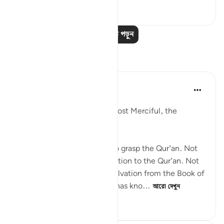
০
০
৭৩
আরও পাঠ পড়ুন
প্রতিফলন
Razia Zahra
গত বছর
·
রেফারেন্সিং
আয়াহ ৮৭:৯-১০
In the Name of Allah, the Most Merciful, the
Especially Merciful,
Not everyone will be able to grasp the Qur’an. Not
everyone will pay true attention to the Qur’an. Not
everyone will derive their salvation from the Book of
Allah unless He wills it. He has kno...
আরো দেখুন
১৯
২
১১০