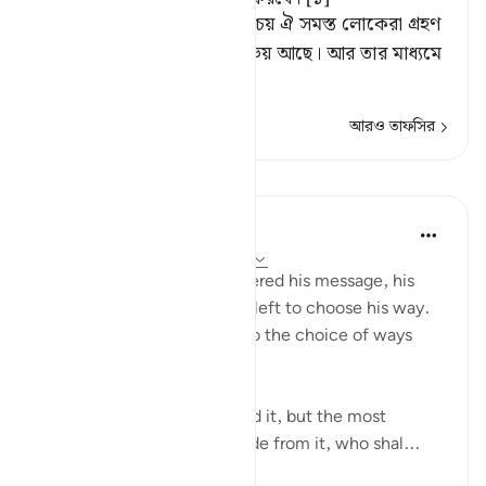
[১] অর্থাৎ, তোমার উপদেশ নিশ্চয় ঐ সমস্ত লোকেরা গ্রহণ
করবে, যাদের অন্তরে আল্লাহর ভয় আছে। আর তার মাধ্যমে
তাদের মধ্যে আ
…
আরও পড়ুন
আরও তাফসির
পাঠ
In the Shade of the Quran
৩২ সপ্তাহ আগে
·
রেফারেন্সিং
আয়াহ ৮৭:১০
Once the Prophet has delivered his message, his
task is fulfilled. Everyone is left to choose his way.
Destinies differ according to the choice of ways
people follow
"He who fears God will heed it, but the most
hapless wretch will turn aside from it, who shal...
আরো দেখুন