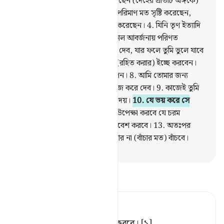
2
.
যিনি সৃষ্টি করেছেন অতঃপর করেছেন (দেহের প্রতিটি অঙ্গকে)
সামঞ্জস্যপূর্ণ।
3
.
যিনি সকল বস্তুকে পরিমাণ মত সৃষ্টি করেছেন,
অতঃপর (জীবনে চলার) পথনির্দেশ করেছেন।
4
.
যিনি তৃণ ইত্যাদি
বের করেছেন।
5
.
অতঃপর তাকে কাল আবর্জনায় পরিণত
করেছেন।
6
.
আমি তোমাকে পড়িয়ে দেব, যার ফলে তুমি ভুলে যাবে
না।
7
.
তবে ওটা বাদে যেটা আল্লাহ (রহিত করার) ইচ্ছে করবেন।
তিনি জানেন যা প্রকাশ্য আর যা গোপন।
8
.
আমি তোমার জন্য
সহজপথ (অনুসরণ করা) আরো সহজ করে দেব।
9
.
কাজেই তুমি
উপদেশ দাও যদি উপদেশ উপকার দেয়।
10
.
যে ভয় করে সে
উপদেশ গ্রহণ করবে।
11
.
আর তা উপেক্ষা করবে যে চরম
হতভাগা।
12
.
যে ভয়াবহ আগুনে প্রবেশ করবে।
13
.
অতঃপর
সেখানে সে না (মরার মত) মরবে, আর না (বাঁচার মত) বাঁচবে।
-
Taisirul Quran
তাফসীর পড়ুন
Tafsir Ahsanul Bayaan
যে ভয় করে, সে উপদেশ গ্রহণ করবে। [১]