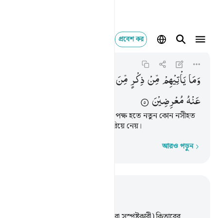
প্রবেশ কর
وما ياتيهم من ذكر من ال
Ash-Shu'ara
26:5
২৬:৫
وَمَا
یَاْتِیْهِمْ
مِّنْ
ذِكْرٍ
مِّنَ
الرَّحْمٰنِ
مُحْدَثٍ
اِلَّا
كَانُوْا
عَنْهُ
مُعْرِضِیْنَ
তাদের কাছে যখনই দয়াময় আল্লাহর পক্ষ হতে নতুন কোন নসীহত
আসে তখনই তারা তাত্থেকে মুখ ফিরিয়ে নেয়।
আরও পড়ুন
শব্দে শব্দে
প্রাসঙ্গিকভাবে পড়ুন
অধ্যায় ২৬, পৃষ্ঠা ৩৩০, জুজ ১৯
1
.
ত্ব-সীন-মীম।
2
.
এগুলো সুস্পষ্ট (বা সুস্পষ্টকারী) কিতাবের