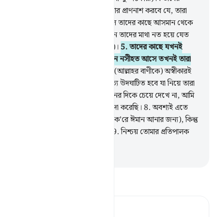
আয়াত।
3
.
তুমি হয়ত এ দুঃখে তোমার প্রাণনাশ করবে যে, তারা
মু’মিন হচ্ছে না।
4
.
আমি ইচ্ছে করলে তাদের কাছে আসমান থেকে
এমন নিদর্শন পাঠাতাম যে তার সামনে তাদের মাথা নত হয়ে যেত
(অর্থাৎ তারা ঈমান আনতে বাধ্য হত)।
5
.
তাদের কাছে যখনই
দয়াময় আল্লাহর পক্ষ হতে নতুন কোন নসীহত আসে তখনই তারা
তাত্থেকে মুখ ফিরিয়ে নেয়।
6
.
তারা (আল্লাহর বাণীকে) অস্বীকারই
করেছে, শীঘ্রই তাদের কাছে তার সত্য উদঘাটিত হবে যা নিয়ে তারা
ঠাট্টা-বিদ্রূপ করত।
7
.
তারা কি যমীনের দিকে চেয়ে দেখে না, আমি
তাতে সব ধরনের উৎকৃষ্ট উদ্ভিদ পয়দা করেছি।
8
.
অবশ্যই এতে
নিদর্শন আছে (আল্লাহ সম্পর্কে চিন্তা ক’রে ঈমান আনার জন্য), কিন্তু
তাদের অধিকাংশই ঈমান আনে না।
9
.
নিশ্চয় তোমার প্রতিপালক
মহা পরাক্রমশালী, অতি দয়ালু।
-
Taisirul Quran
তাফসীর পড়ুন
Tafsir Ahsanul Bayaan