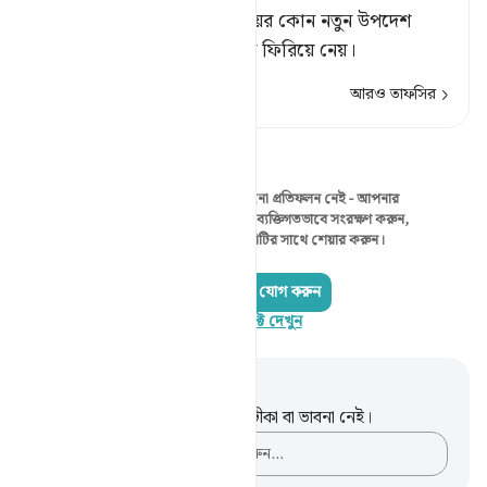
যখনই ওদের নিকট পরম দয়াময়ের কোন নতুন উপদেশ
আসে, তখনই ওরা তা থেকে মুখ ফিরিয়ে নেয়।
আরও তাফসির
প্রতিফলন
এই মুহূর্তে দেখানোর মতো কোনো প্রতিফলন নেই - আপনার
নিজের প্রতিফলন শুরু করুন এবং ব্যক্তিগতভাবে সংরক্ষণ করুন,
অথবা কুরআনরিফ্লেক্ট কমিউনিটির সাথে শেয়ার করুন।
একটি প্রতিফলন যোগ করুন
কুরআনরিফ্লেক্ট দেখুন
নোট এবং প্রতিফলন
এই পদটি সম্পর্কে আপনার কোনো টীকা বা ভাবনা নেই।
আপনার ভাবনাগুলো লিপিবদ্ধ করুন…