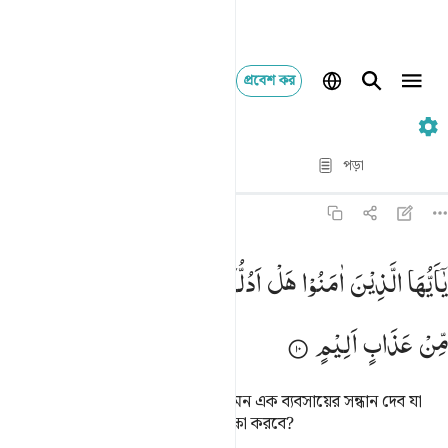
প্রবেশ কর
৬১. As-Saf
পদ্য দ্বারা পদ্য
পড়া
অনুবাদ
: Taisirul Quran
৬১:১০
ا ايها الذين امنوا هل ادلكم على تجارة تنجيكم من عذاب اليم ١٠
یٰۤاَیُّهَا
الَّذِیْنَ
اٰمَنُوْا
هَلْ
اَدُلُّكُمْ
عَلٰی
تِجَارَةٍ
تُنْجِیْكُمْ
َـٰٓأَيُّهَا ٱلَّذِينَ ءَامَنُوا۟ هَلْ أَدُلُّكُمْ عَلَىٰ تِجَـٰرَةٍۢ تُنجِيكُم مِّنْ عَذَابٍ أَلِيمٍۢ ٠
مِّنْ
عَذَابٍ
اَلِیْمٍ
হে মু’মিনগণ! আমি কি তোমাদেরকে এমন এক ব্যবসায়ের সন্ধান দেব যা
তোমাদেরকে মর্মান্তিক ‘আযাব থেকে রক্ষা করবে?