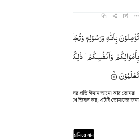
তাফসির
পাঠ
প্রতিফলন
কিরাত
৬১:১১
ومنون بالله ورسوله وتجاهدون في سبيل الله باموالكم وانفسكم ذالكم خ
تُؤْمِنُوْنَ
بِاللّٰهِ
وَرَسُوْلِهٖ
وَتُجَاهِدُوْنَ
فِیْ
سَبِیْلِ
اللّٰهِ
ُؤْمِنُونَ بِٱللَّهِ وَرَسُولِهِۦ وَتُجَـٰهِدُونَ فِى سَبِيلِ ٱللَّهِ بِأَمْوَٰلِكُمْ وَأَنفُسِكُمْ ۚ ذَ
بِاَمْوَالِكُمْ
وَاَنْفُسِكُمْ ؕ
ذٰلِكُمْ
خَیْرٌ
لَّكُمْ
اِنْ
كُنْتُمْ
تَعْلَمُوْنَ
(তা এই যে) তোমরা আল্লাহ ও তাঁর রসূলের প্রতি ঈমান আনো আর তোমরা
তোমাদের মাল ও জান দিয়ে আল্লাহর পথে জিহাদ কর; এটাই তোমাদের জন্য
অতি উত্তম, যদি তোমরা জানতে!
তাফসির
পাঠ
প্রতিফলন
পূর্ণ সূরা পড়ুন
চালিয়ে যান