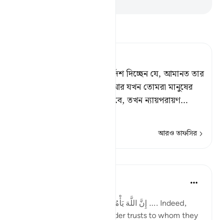
-
Taisirul Quran
তাফসীর পড়ুন
Tafsir Ahsanul Bayaan
নিশ্চয় আল্লাহ তোমাদেরকে নির্দেশ দিচ্ছেন যে, আমানত তার
মালিককে প্রত্যর্পণ করবে।[১] আর যখন তোমরা মানুষের
মধ্যে বিচার-কার্য পরিচালনা করবে, তখন ন্যায়পরায়ণ
…
আরও পড়ুন
আরও তাফসির
পাঠ
Taimiyyah Zubair
৪ বছর পূর্বে
·
রেফারেন্সিং
আয়াহ ৪:৫৮
إِنَّ اللَّهَ يَأْمُرُكُمْ أَن تُؤَدُّوا الْأَمَانَاتِ إِلَىٰ أَهْلِهَا …. Indeed,
Allah commands you to render trusts to whom they