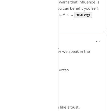
without betrayal. This verse warns that influence is
a moral test: the moment you can benefit yourself,
exclude others, or bend rules, Alla...
আরো দেখুন
২৩
২
Shahid Rao
২১ সপ্তাহ আগে
·
রেফারেন্সিং
আয়াহ ৪:৫৮
Sometimes I think about how we speak in the
modern world.
We raise our voices through votes.
A small mark on paper.
A quiet click on a screen.
We call it a right.
But sometimes it feels more like a trust.