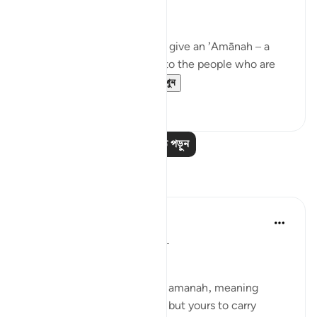
are due…
Meaning, when you have to give an ’Amānah – a
responsibility – then give it to the people who are
worthy of it; peop...
আরো দেখুন
২০
১
আরও পাঠ পড়ুন
প্রতিফলন
Suleiman Hani
২১ সপ্তাহ আগে
·
রেফারেন্সিং
আয়াহ ৪:৫৮
Power as Trust and Justice
Allah frames authority as an amanah, meaning
power is not yours to enjoy, but yours to carry