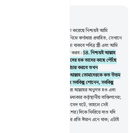
প্রাসঙ্গিকভাবে পড়ুন
অধ্যায় ৪, পৃষ্ঠা ৭৯, জুজ ৫
57
.
যারা ঈমান এনেছে এবং সৎকাজ করেছে নিশ্চয়ই আমি
তাদেরকে জান্নাতে দাখিল করব যার নিম্নে ঝর্ণাধারা প্রবাহিত, সেখানে
তারা চিরবাসী হবে, তাতে তাদের জন্য থাকবে পবিত্র স্ত্রী এবং আমি
তাদেরকে চির স্নিগ্ধ ঘন ছায়ায় দাখিল করব।
58
.
নিশ্চয়ই আল্লাহ
তোমাদেরকে নির্দেশ দিচ্ছেন, হকদারদের হক তাদের কাছে পৌঁছে
দিতে। তোমরা যখন মানুষের মাঝে বিচার করবে তখন
ন্যায়পরায়ণতার সঙ্গে বিচার করবে। আল্লাহ তোমাদেরকে কত উত্তম
উপদেশই না দিচ্ছেন; নিশ্চয়ই আল্লাহ সবকিছু শোনেন, সবকিছু
দেখেন।
59
.
হে ঈমানদারগণ! তোমরা আল্লাহর অনুগত হও এবং
রসূলের অনুগত হও এবং তোমাদের মধ্যকার কর্তৃস্থানীয় ব্যক্তিগণের;
যদি কোন বিষয়ে তোমাদের মধ্যে মতভেদ ঘটে, তাহলে সেই
বিষয়কে আল্লাহ এবং রসূলের (নির্দেশের) দিকে ফিরিয়ে দাও যদি
তোমরা আল্লাহ এবং আখিরাত দিবসের প্রতি ঈমান এনে থাক; এটাই
উত্তম এবং সুন্দরতম মর্মকথা।