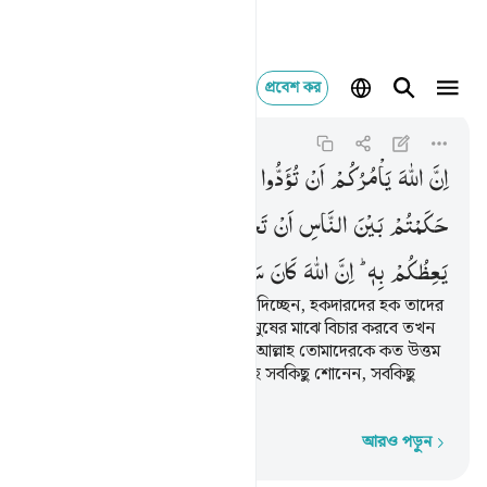
প্রবেশ কর
ان الله يامركم ان ت
An-Nisa
4:58
৪:৫৮
اِنَّ
اللّٰهَ
یَاْمُرُكُمْ
اَنْ
تُؤَدُّوا
الْاَمٰنٰتِ
اِلٰۤی
اَهْلِهَا ۙ
وَاِذَا
حَكَمْتُمْ
بَیْنَ
النَّاسِ
اَنْ
تَحْكُمُوْا
بِالْعَدْلِ ؕ
اِنَّ
اللّٰهَ
نِعِمَّا
یَعِظُكُمْ
بِهٖ ؕ
اِنَّ
اللّٰهَ
كَانَ
سَمِیْعًا
بَصِیْرًا
নিশ্চয়ই আল্লাহ তোমাদেরকে নির্দেশ দিচ্ছেন, হকদারদের হক তাদের
কাছে পৌঁছে দিতে। তোমরা যখন মানুষের মাঝে বিচার করবে তখন
ন্যায়পরায়ণতার সঙ্গে বিচার করবে। আল্লাহ তোমাদেরকে কত উত্তম
উপদেশই না দিচ্ছেন; নিশ্চয়ই আল্লাহ সবকিছু শোনেন, সবকিছু
দেখেন।
আরও পড়ুন
শব্দে শব্দে