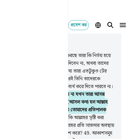
প্রবেশ কর
াসঙ্গিকভাবে পড়ুন
যায় ১৬, পৃষ্ঠা ২৪৫, জুজ ১৪
.
যারা (ইসলামের বিরুদ্ধে) কূট-কৌশল করছে তারা কি নির্ভয় হয়ে
ে যে, আল্লাহ তাদেরকে যমীনে ধ্বসিয়ে দিবেন না, অথবা তাদের
ে শাস্তি এসে পড়বে না এমন দিক থেকে যা তারা এতটুকুও টের
ে না
46
.
কিংবা তাদের চলাফেরার ভিতরেই তিনি তাদেরকে
ড়াও করবেন না, অতঃপর তারা তো তা ব্যর্থ করে দিতে পারবে না।
.
অথবা তিনি তাদেরকে পাকড়াও করবেন না যখন তারা আসন্ন
ীবাতের চিন্তায় ভীত-সন্ত্রস্ত হয়ে থাকবে, (আসল কথা হল আল্লাহ
ুষকে খুবই অবকাশ দিয়ে থাকেন) কেননা তোমাদের প্রতিপালক
্যই অতি দয়ার্দ্র, বড়ই দয়ালু।
48
.
তারা কি আল্লাহর সৃষ্টি করা
িসের দিকে লক্ষ্য করে না, যার ছায়া আল্লাহর প্রতি সাজদার অবস্থায়
ে-বামে পতিত হয়, আর তারা বিনয় প্রকাশ করে?
49
.
আকাশসমূহ