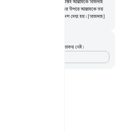
ৃথিবীতে যত জীব-জন্তু ফেরেশতারা, সমস্তই আল্লাহকে সাজদাহ
; তারা অহঙ্কার করে না।
50
.
তারা তাদের উপরে আল্লাহকে ভয়
 আর তারা তা-ই করে যা তাদেরকে আদেশ দেয়া হয়। [সাজদাহ]
isirul Quran
ট এবং প্রতিফলন
পদটি সম্পর্কে আপনার কোনো টীকা বা ভাবনা নেই।
আপনার ভাবনাগুলো লিপিবদ্ধ করুন…