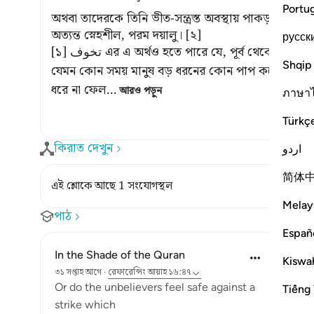
Portu
অথবা তাদেরকে তিনি ভীত-সন্ত্রস্ত অবস্থায় পাকড়াও করব
অত্যন্ত স্নেহশীল, পরম দয়ালু। [২]
русск
[১] تخوف এর এ অর্থও হতে পারে যে, পূর্ব থেকেই অন্তরে আযাব ও পাকড়াও-এর ভয় বিদ্যমান থাকে।
Shqip
যেমন কোন সময় মানুষ বড় ধরনের কোন পাপ করে ফেলে,
ধরে না ফেল
…
আরও পড়ুন
ภาษา
Türkç
কিরাত দেখুন
اردو
简体
এই শ্লোকে আছে 1 সংযোগস্থল
Melay
পাঠ
Españ
In the Shade of the Quran
Kiswah
৩১ সপ্তাহ আগে
·
রেফারেন্সিং
আয়াহ ১৬:৪৭
Or do the unbelievers feel safe against a
Tiếng 
strike which