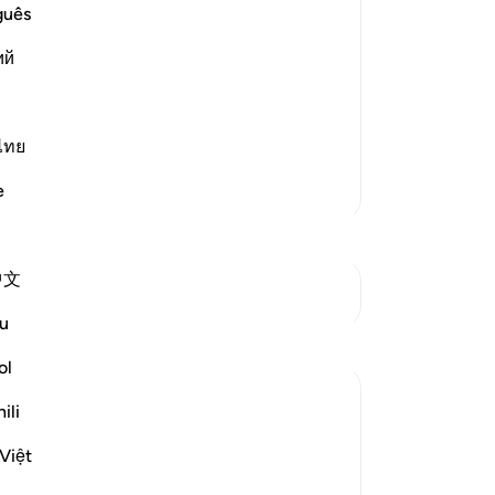
ও প
guês
েন না?[১] তোমাদের প্রতিপালক তো অবশ্যই
করে
ий
করে
-
Ta
 অতঃপর সে ভয় করে যে, যেন আল্লাহ আমাকে
ไทย
নো
এই 
আরও তাফসির
e
中文
সংযোগস্থল দেখুন
u
প্রতিফলন
ol
Yazin
ili
৬ বছর পূর্বে
·
রেফারেন্সিং
আয়াহ ১৬:৪৩-৪৭
As humans, we tend to prioritize the
Việt
things we see and feel, over the stuff we