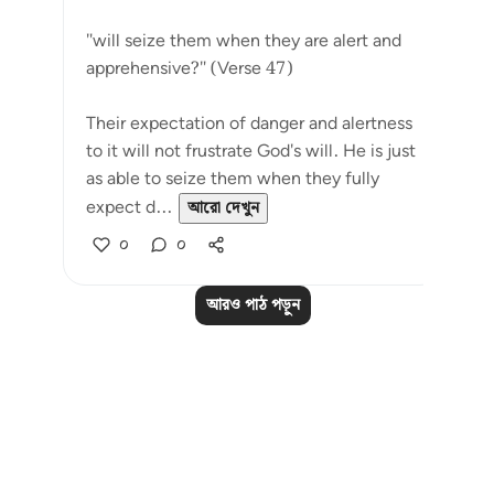
"will seize them when they are alert and
apprehensive?" (Verse 47)
Their expectation of danger and alertness
to it will not frustrate God's will. He is just
as able to seize them when they fully
expect d...
আরো দেখুন
০
০
আরও পাঠ পড়ুন
Notes
placeholders