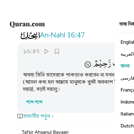
ভাষা নির
016
او ياخذهم على تخوف فان ربكم لر
An-Nahl
16:47
Englis
১৬:৪৭
العربية
لَرَءُوْفٌ
رَّحِیْمٌ
বাংলা
অথবা তিনি তাদেরকে পাকড়াও করবেন না যখন তারা আসন্ন মু
ارسی
(আসল কথা হল আল্লাহ মানুষকে খুবই অবকাশ দিয়ে থাক
দয়ার্দ্র, বড়ই দয়ালু।
França
Indon
শব্দে শব্দে
Italia
তাফসীর পড়ুন
Dutch
Tafsir Ahsanul Bayaan