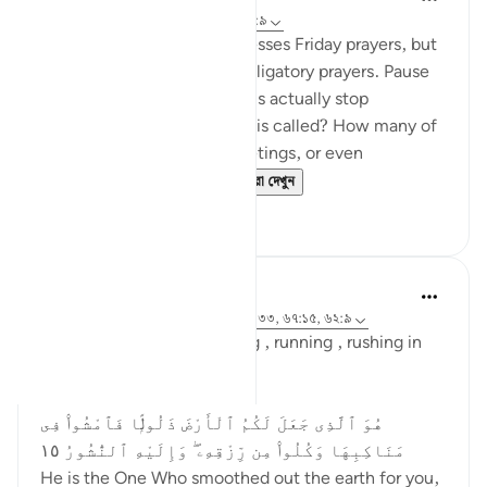
২ বছর পূর্বে
·
রেফারেন্সিং
আয়াহ ৬২:১১, ৬২:৯
This verse specifically addresses Friday prayers, but
its message applies to all obligatory prayers. Pause
and reflect—how many of us actually stop
everything when the adhan is called? How many of
us continue with work, meetings, or even
entertainment, as if t...
আরো দেখুন
১৯
৪
Asma Tariq
২ বছর পূর্বে
·
রেফারেন্সিং
আয়াহ ৫৭:২১, ৩:১৩৩, ৬৭:১৫, ৬২:৯
Allah uses words for walking , running , rushing in
Quran.
In surah mulk
هُوَ ٱلَّذِى جَعَلَ لَكُمُ ٱلْأَرْضَ ذَلُولًۭا فَٱمْشُوا۟ فِى
مَنَاكِبِهَا وَكُلُوا۟ مِن رِّزْقِهِۦ ۖ وَإِلَيْهِ ٱلنُّشُورُ ١٥
He is the One Who smoothed out the earth for you,