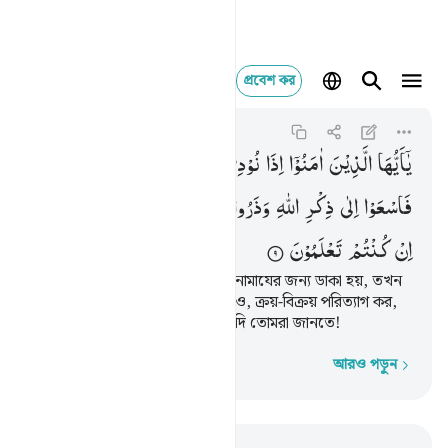
প্রবেশ কর
يا ايها الذين امنوا اذا 
Al-Jumu'ah
62:9
৬২:৯
یٰۤاَیُّهَا
الَّذِیْنَ
اٰمَنُوْۤا
اِذَا
نُوْدِیَ
لِلصَّلٰوةِ
مِنْ
یَّوْمِ
الْجُمُعَةِ
فَاسْعَوْا
اِلٰی
ذِكْرِ
اللّٰهِ
وَذَرُوا
الْبَیْعَ ؕ
ذٰلِكُمْ
خَیْرٌ
لَّكُمْ
اِنْ
كُنْتُمْ
تَعْلَمُوْنَ
হে মু’মিনগণ! জুমু‘আহর দিনে যখন নামাযের জন্য ডাকা হয়, তখন
আল্লাহর স্মরণের দিকে শীঘ্র ধাবিত হও, ক্রয়-বিক্রয় পরিত্যাগ কর,
এটাই তোমাদের জন্য অতি উত্তম, যদি তোমরা জানতে!
আরও পড়ুন
শব্দে শব্দে