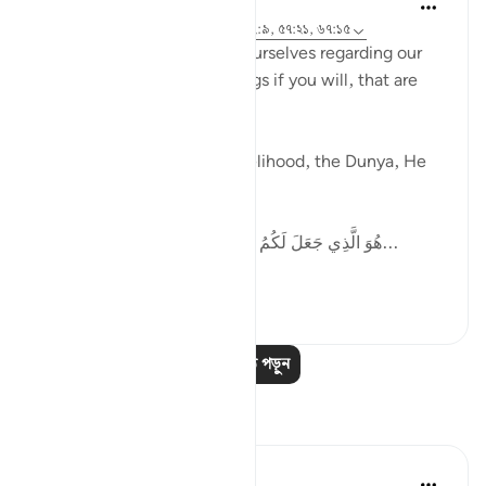
Ammar AlShukry
৫ বছর পূর্বে
·
রেফারেন্সিং
আয়াহ ৫১:৫০, ৬২:৯, ৫৭:২১, ৬৭:১৫
Allah tells us how to pace ourselves regarding our
goals, gives us speed settings if you will, that are
mentioned in the Quran.
When it comes to work, livelihood, the Dunya, He
says,
هُوَ الَّذِي جَعَلَ لَكُمُ الْأَرْضَ ذَلُولًا فَامْشُوا فِي مَنَاكِبِهَا...
আরো দেখুন
৩৬
৬
আরও পাঠ পড়ুন
প্রতিফলন
Abdul Azim