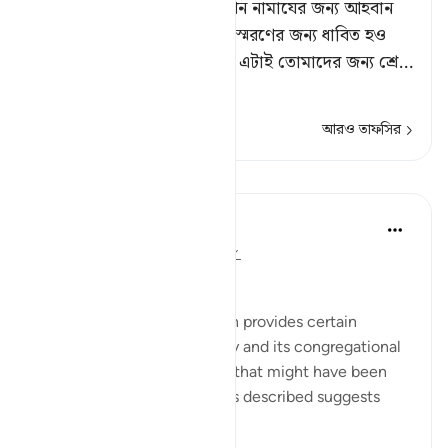
হে বিশ্বাসীগণ! জুমুআর দিনে যখন নামাযের জন্য আহবান
করা হয়, তখন তোমরা আল্লাহর স্মরণের জন্য ধাবিত হও
এবং ক্রয়-বিক্রয় ত্যাগ কর। [১] এটাই তোমাদের জন্য শ্রে
…
আরও পড়ুন
আরও তাফসির
পাঠ
In the Shade of the Quran
৩১ সপ্তাহ আগে
·
রেফারেন্সিং
আয়াহ ৬২:৯
The Congregation on Friday
The last section of the surah provides certain
teachings concerning Friday and its congregational
prayer. It refers to an event that might have been
repeated; given the way it is described suggests
such repetition: