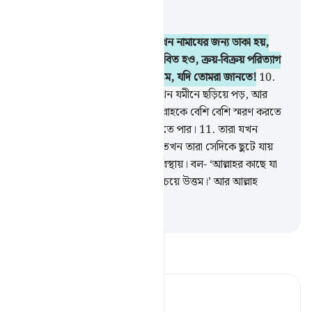
প্রাসঙ্গিকভাবে পড়ুন
অধ্যায় ৬২, পৃষ্ঠা ৫০০, জুজ ২৮
9
.
হে মু’মিনগণ! জুমু‘আহর দিনে যখন নামাযের জন্য ডাকা হয়,
তখন আল্লাহর স্মরণের দিকে শীঘ্র ধাবিত হও, ক্রয়-বিক্রয় পরিত্যাগ
কর, এটাই তোমাদের জন্য অতি উত্তম, যদি তোমরা জানতে!
10
.
অতঃপর যখন নামায সমাপ্ত হয়, তখন যমীনে ছড়িয়ে পড়, আর
আল্লাহর অনুগ্রহ সন্ধান কর এবং আল্লাহকে বেশি বেশি স্মরণ করতে
থাক- যাতে তোমরা সাফল্য লাভ করতে পার।
11
.
তারা যখন
ব্যবসায় অথবা ক্রীড়া কৌতুক দেখে তখন তারা সেদিকে ছুটে যায়
আর তোমাকে রেখে যায় দাঁড়ানো অবস্থায়। বল- ‘আল্লাহর কাছে যা
আছে তা ক্রীড়া-কৌতুক ও ব্যবসার চেয়ে উত্তম।’ আর আল্লাহ
সর্বাপেক্ষা উত্তম রিযকদাতা।
-
Taisirul Quran
তাফসীর পড়ুন
Tafsir Ahsanul Bayaan