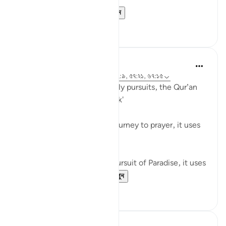
Believers! When ...
আরো দেখুন
০
০
Waleed Basyouni
৫ বছর পূর্বে
·
রেফারেন্সিং
আয়াহ ৫১:৫০, ৬২:৯, ৫৭:২১, ৬৭:১৫
When speaking about worldly pursuits, the Qur’an
uses the term, فَامْشُوا / 'Walk'
⠀⠀⠀⠀⠀⠀⠀
When speaking about our journey to prayer, it uses
the term, فَاسْعَوْا / 'Proceed'
⠀⠀⠀⠀⠀⠀⠀
When speaking about our pursuit of Paradise, it uses
the term, سَابِقُوا / ...
আরো দেখুন
৬১
১১