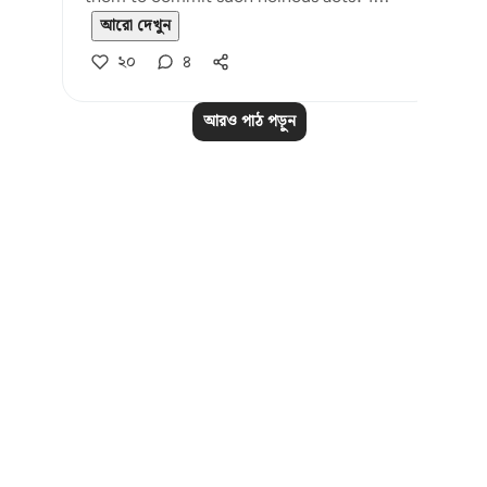
আরো দেখুন
২০
৪
আরও পাঠ পড়ুন
Notes
placeholders
close