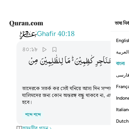
ভাষা নির
040
وانذرهم يوم الازفة اذ القلوب ل
Ghafir
40:18
Englis
৪০:১৮
العربية
دَی
الْحَنَاجِرِ
كٰظِمِیْنَ ؕ۬
مَا
لِلظّٰلِمِیْنَ
مِنْ
বাংলা
ارسی
França
তাদেরকে সতর্ক কর সেই ঘনিয়ে আসা দিন সম্পর্কে যখন ওষ্
যালিমদের জন্য কোন অন্তরঙ্গ বন্ধু থাকবে না, এমন কোন
Indon
হবে।
Italia
শব্দে শব্দে
Dutch
তাফসীর পড়ুন