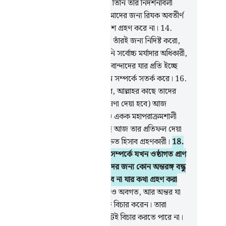
ক আল্লাহ- যিনি সর্বোচ্চ, সর্বশ্রেষ্ঠ।
13
.
তিনি তাঁর নিদর্শনাবলী
মাদেরকে দেখান আর আকাশ থেকে তোমাদের জন্য রিযক অবতীর্ণ
ন. আল্লাহ-অভিমুখীরা ছাড়া কেউ উপদেশ গ্রহণ করে না।
14
.
েই আল্লাহকে ডাক আনুগত্যকে একমাত্র তাঁরই জন্য নিদিষ্ট করো,
িও কাফিরগণ তা অপছন্দ করে।
15
.
তিনি সর্বোচ্চ মর্যাদার অধিকারী,
শের অধিপতি। তিনি তাঁর নির্দেশে তাঁর বান্দাদের যার প্রতি ইচ্ছে
হী প্রেরণ করেন যাতে সে সাক্ষাতের দিন সম্পর্কে সতর্ক করে।
16
.
ুষ যেদিন (ক্ববর থেকে) বের হয়ে আসবে, আল্লাহর কাছে তাদের
ন কিছুই গোপন থাকবে না। (সেদিন ঘোষণা দেয়া হবে) আজ
্ছত্র কর্তৃত্ব কার? (উত্তর আসবে) এক ও একক মহাপরাক্রমশালী
লাহর।
17
.
প্রত্যেক ব্যক্তি যে কর্ম করেছে আজ তার প্রতিফল দেয়া
। আজ নেই কোন যুলম। আল্লাহ অতি দ্রুত হিসাব গ্রহণকারী।
18
.
েরকে সতর্ক কর সেই ঘনিয়ে আসা দিন সম্পর্কে যখন ওষ্ঠাগত প্রাণ
ে তারা দুঃখ-কষ্ট সংবরণ করবে। যালিমদের জন্য কোন অন্তরঙ্গ বন্ধু
বে না, এমন কোন সুপারিশকারীও থাকবে না যার কথা গ্রহণ করা
ে।
19
.
আল্লাহ চক্ষুর অন্যায় কর্ম সম্পর্কেও অবগত, আর অন্তর যা
ন করে সে সম্পর্কেও।
20
.
আল্লাহ হক্ব বিচার করেন। তারা
লাহর পরিবর্তে যাদেরকে ডাকে তারা মোটেই বিচার করতে পারে না।