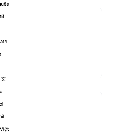
মালি
guês
তো
ий
করে
খে-কষ্টে ওদের হৃদয় কণ্ঠাগত হবে।[২]
কাজ
কোন সুপারিশকারীও নেই যার সুপারিশ গ্রাহ্য
যদ
‘আর
ไทย
ওয়া
e
মান
কো
আরও তাফসির
একচ
中文
আল্
প্রতিফলন
হবে
u
তাদ
Abdel-Minem Mustafa
নিয়
ol
৭ বছর পূর্বে
·
থাক
আয়াহ ৩৮:২৬, ৮৮:১, ৫৬:১, ৩৭:২১, ৪০:১
ili
৫, ৫০:২০, ৪০:১৮, ৩০:৫৬, ১৯:৩৯, ৫০:
হব
রেফারেন্সিং
৩৪, ১০১:১-৩, ৪২:৭, ৯:১৮, ৬৪:৯, ৪০:৩
গোপ
Việt
২, ৮২:১৪-১৫, ৪:৮৭, ৬৯:১-৩, ৫০:৪২, ২
০:১৫
আল্