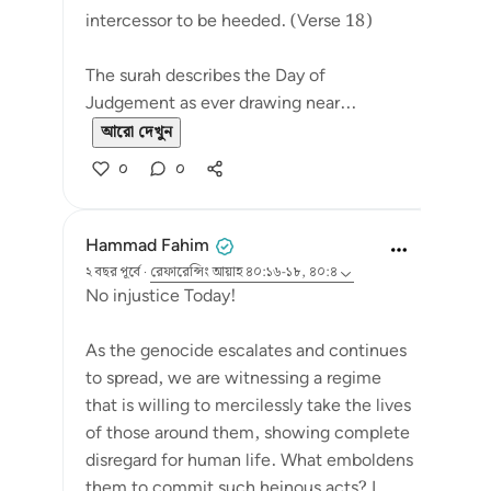
intercessor to be heeded. (Verse 18)
The surah describes the Day of
Judgement as ever drawing near...
আরো দেখুন
০
০
Hammad Fahim
২ বছর পূর্বে
·
রেফারেন্সিং
আয়াহ ৪০:১৬-১৮, ৪০:৪
No injustice Today!
As the genocide escalates and continues
to spread, we are witnessing a regime
that is willing to mercilessly take the lives
of those around them, showing complete
disregard for human life. What emboldens
them to commit such heinous acts? I...