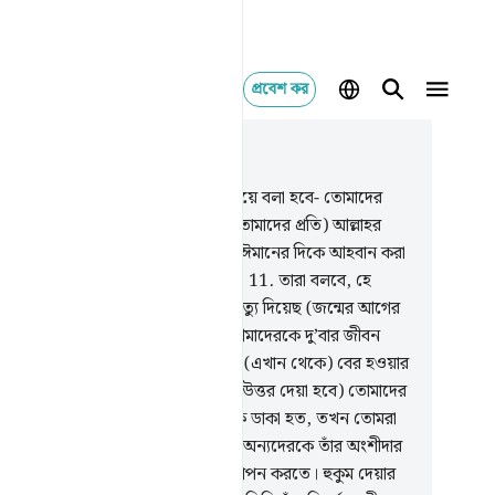
প্রবেশ কর
াসঙ্গিকভাবে পড়ুন
যায় ৪০, পৃষ্ঠা ৪২২, জুজ ২৪
.
যারা কুফুরী করেছিল তাদেরকে ডাক দিয়ে বলা হবে- তোমাদের
েদের প্রতি তোমাদের ক্ষোভের চেয়ে (তোমাদের প্রতি) আল্লাহর
ষোভ অধিক, (কেননা) তোমাদেরকে যখন ঈমানের দিকে আহবান করা
ছিল, তখন তোমরা অস্বীকার করেছিলে।
11
.
তারা বলবে, হে
দের প্রতিপালক! তুমি দু’বার আমাদের মৃত্যু দিয়েছ (জন্মের আগের
 অবস্থা আর জীবন শেষের মৃত্যু) আর আমাদেরকে দু’বার জীবন
েছ। আমরা আমাদের পাপ স্বীকার করছি, (এখান থেকে) বের হওয়ার
ন পথ আছে কি?
12
.
(তখন তাদেরকে উত্তর দেয়া হবে) তোমাদের
াস্তির কারণ এই যে, যখন এক আল্লাহকে ডাকা হত, তখন তোমরা
মেনে নিতে অস্বীকার করতে। আর যখন অন্যদেরকে তাঁর অংশীদার
য করা হত, তখন তোমরা তাতে বিশ্বাস স্থাপন করতে। হুকুম দেয়ার