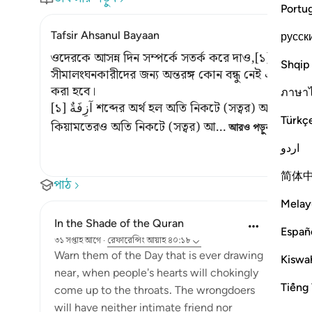
Portu
Tafsir Ahsanul Bayaan
русск
ওদেরকে আসন্ন দিন সম্পর্কে সতর্ক করে দাও,[১] যখন দুঃ
Shqip
সীমালংঘনকারীদের জন্য অন্তরঙ্গ কোন বন্ধু নেই এবং এমন 
করা হবে।
ภาษา
[১] آزِفَةٌ শব্দের অর্থ হল অতি নিকটে (সত্বর) আগমনকারী। এটা কিয়ামতের একটি নাম। কারণ,
Türkç
কিয়ামতেরও অতি নিকটে (সত্বর) আ
…
আরও পড়ুন
اردو
简体
পাঠ
Melay
In the Shade of the Quran
Españ
৩১ সপ্তাহ আগে
·
রেফারেন্সিং
আয়াহ ৪০:১৮
Warn them of the Day that is ever drawing
Kiswah
near, when people's hearts will chokingly
Tiếng 
come up to the throats. The wrongdoers
will have neither intimate friend nor