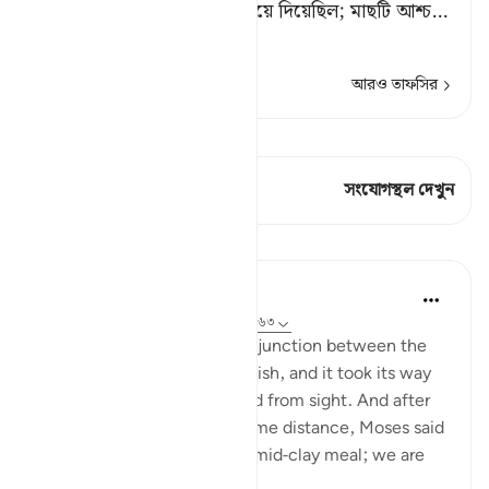
শয়তানই ওর কথা আমাকে ভুলিয়ে দিয়েছিল; মাছটি আশ্চ
…
আরও পড়ুন
আরও তাফসির
কিরাত দেখুন
এই শ্লোকে আছে 1 সংযোগস্থল
সংযোগস্থল দেখুন
পাঠ
In the Shade of the Quran
৩১ সপ্তাহ আগে
·
রেফারেন্সিং
আয়াহ ১৮:৬১-৬৩
But when they reached the junction between the
two seas, they forgot their fish, and it took its way
into the sea and disappeared from sight. And after
they had marched on for some distance, Moses said
to his servant: 'Bring us our mid-clay meal; we are
indeed...
আরো দেখুন