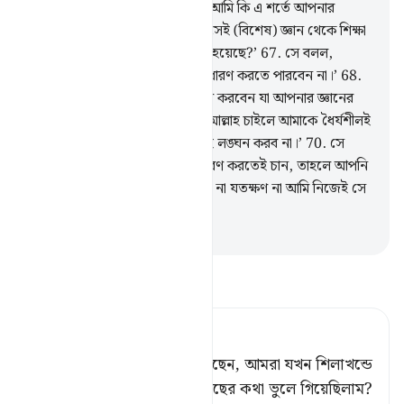
করেছিলাম।
66
.
মূসা তাকে বলল, ‘আমি কি এ শর্তে আপনার
অনুসরণ করব যে, আপনি আমাকে সেই (বিশেষ) জ্ঞান থেকে শিক্ষা
দেবেন যে জ্ঞান আপনাকে শেখানো হয়েছে?’
67
.
সে বলল,
‘আপনি কিছুতেই আমার সাথে ধৈর্য ধারণ করতে পারবেন না।’
68
.
আপনি কীভাবে সে বিষয়ে ধৈর্য ধারণ করবেন যা আপনার জ্ঞানের
আয়ত্বের বাইরে?’
69
.
মূসা বলল, ‘আল্লাহ চাইলে আমাকে ধৈর্যশীলই
পাবেন, আমি আপনার কোন নির্দেশই লঙ্ঘন করব না।’
70
.
সে
বলল, ‘আপনি যেহেতু আমার অনুসরণ করতেই চান, তাহলে আপনি
আমাকে কোন ব্যাপারেই প্রশ্ন করবেন না যতক্ষণ না আমি নিজেই সে
সম্পর্কে আপনাকে বলি।’
-
Taisirul Quran
তাফসীর পড়ুন
Tafsir Ahsanul Bayaan
সে বলল, ‘আপনি কি লক্ষ্য করেছেন, আমরা যখন শিলাখন্ডে
বিশ্রাম নিচ্ছিলাম, তখন আমি মাছের কথা ভুলে গিয়েছিলাম?