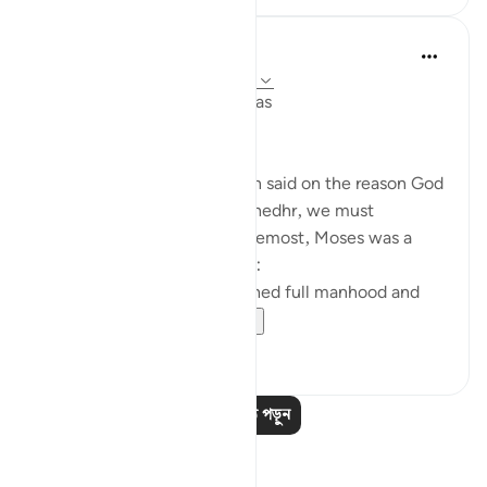
Salah Soltan
৭ বছর পূর্বে
·
রেফারেন্সিং
আয়াহ ১৮:৬০-৬৯
The Convergence of the Seas
Regardless of what has been said on the reason God
ordered Moses to seek Al-Khedhr, we must
remember that, first and foremost, Moses was a
veritable 'sea of knowledge':
[NOW WHEN [Moses] reached full manhood and
had become ma...
আরো দেখুন
১
০
আরও পাঠ পড়ুন
প্রতিফলন