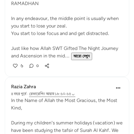
RAMADHAN
In any endeavour, the middle point is usually when
you start to lose your zeal.
You start to lose focus and and get distracted.
Just like how Allah SWT Gifted The Night Journey
and Ascension in the mid...
আরো দেখুন
৬
০
Razia Zahra
৪ বছর পূর্বে
·
রেফারেন্সিং
আয়াহ ১৮:৬০-৬৫
In the Name of Allah the Most Gracious, the Most
Kind,
During my children’s summer holidays (vacation) we
have been studying the tafsir of Surah Al Kahf. We