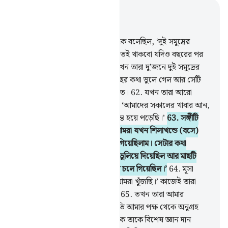
প্রাসঙ্গিকভাবে পড়ুন
অধ্যায় ১৮, পৃষ্ঠা ২৭১, জুজ ১৫
60
.
স্মরণ কর, যখন মূসা তার সঙ্গীকে বলেছিল, ‘দুই সমুদ্রের
মিলনস্থলে পৌঁছা না পর্যন্ত আমি চলতেই থাকবো যদিও বছরের পর
বছর চলতেও হয়।’
61
.
অতঃপর যখন তারা দু’জনে দুই সমুদ্রের
মিলন স্থলে পৌঁছল, তারা তাদের মাছের কথা ভুলে গেল আর সেটি
সমুদ্রে তার পথ করে নিল সুড়ঙ্গের মত।
62
.
যখন তারা আরো
এগিয়ে গেল, সে তার সঙ্গীকে বলল, ‘আমাদের সকালের খাবার আন,
আমরা আমাদের এই সফরে বড়ই ক্লান্ত হয়ে পড়েছি।’
63
.
সঙ্গীটি
বলল, ‘আপনি কি লক্ষ্য করেছেন, আমরা যখন শিলাখন্ডে (বসে)
ছিলাম তখন আমি মাছের কথা ভুলে গিয়েছিলাম। সেটার কথা
আপনাকে বলতে শয়তানই আমাকে ভুলিয়ে দিয়েছিল আর মাছটি
বিস্ময়করভাবে সমুদ্রে তার রাস্তা করে চলে গিয়েছিল।’
64
.
মূসা
বলল, ‘এটাই তো সে জায়গা যেটা আমরা খুঁজছি।’ কাজেই তারা
তাদের পায়ের চিহ্ন ধরে ফিরে গেল।
65
.
তখন তারা আমার
বান্দাদের এক বান্দাকে পেল, যার প্রতি আমার পক্ষ থেকে অনুগ্রহ
দান করেছিলাম আর আমার পক্ষ থেকে তাকে বিশেষ জ্ঞান দান