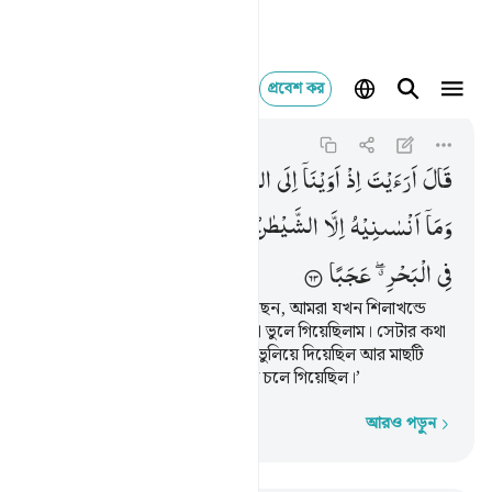
প্রবেশ কর
قال ارايت اذ اوينا ا
Al-Kahf
18:63
১৮:৬৩
قَالَ
اَرَءَیْتَ
اِذْ
اَوَیْنَاۤ
اِلَی
الصَّخْرَةِ
فَاِنِّیْ
نَسِیْتُ
الْحُوْتَ ؗ
وَمَاۤ
اَنْسٰىنِیْهُ
اِلَّا
الشَّیْطٰنُ
اَنْ
اَذْكُرَهٗ ۚ
وَاتَّخَذَ
سَبِیْلَهٗ
فِی
الْبَحْرِ ۖۗ
عَجَبًا
সঙ্গীটি বলল, ‘আপনি কি লক্ষ্য করেছেন, আমরা যখন শিলাখন্ডে
(বসে) ছিলাম তখন আমি মাছের কথা ভুলে গিয়েছিলাম। সেটার কথা
আপনাকে বলতে শয়তানই আমাকে ভুলিয়ে দিয়েছিল আর মাছটি
বিস্ময়করভাবে সমুদ্রে তার রাস্তা করে চলে গিয়েছিল।’
আরও পড়ুন
শব্দে শব্দে