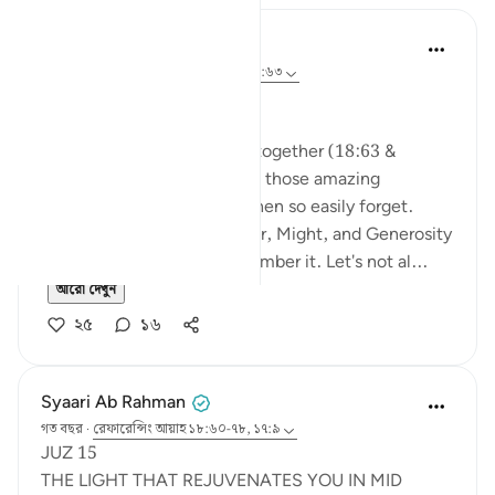
A Siddiqui
২ বছর পূর্বে
·
রেফারেন্সিং
আয়াহ ৯৩:১১, ১৮:৬৩
🐟 Don't Forget the Fish
Reflecting on these verses together (18:63 &
93:11), I was thinking about those amazing
moments we witness and then so easily forget.
When we witness the Power, Might, and Generosity
of our Lord, let's try to remember it. Let's not al...
আরো দেখুন
২৫
১৬
Syaari Ab Rahman
গত বছর
·
রেফারেন্সিং
আয়াহ ১৮:৬০-৭৮, ১৭:৯
JUZ 15
THE LIGHT THAT REJUVENATES YOU IN MID