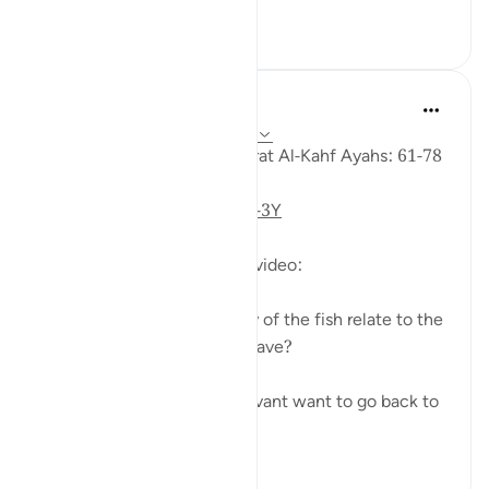
০
০
Fadel Soliman
৬ বছর পূর্বে
·
রেফারেন্সিং
আয়াহ ১৮:৬১-৭৮
Taddabor (Pondering) of Surat Al-Kahf Ayahs: 61-78
https://youtu.be/gkeAPcwx-3Y
Questions answered in this video:
- In what way does the story of the fish relate to the
story of the fellows of the cave?
- Why did Moses and his servant want to go back to
...
আরো দেখুন
৬
০