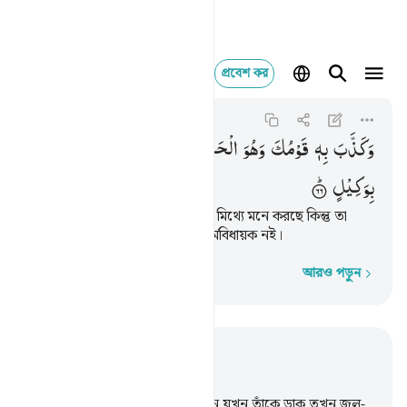
প্রবেশ কর
وكذب به قومك وهو ال
Al-An'am
6:66
৬:৬৬
وَكَذَّبَ
بِهٖ
قَوْمُكَ
وَهُوَ
الْحَقُّ ؕ
قُلْ
لَّسْتُ
عَلَیْكُمْ
بِوَكِیْلٍ
তোমার কওম তা (অর্থাৎ ‘আযাবকে) মিথ্যে মনে করছে কিন্তু তা
প্রকৃত সত্য। বল, আমি তোমাদের কর্মবিধায়ক নই।
আরও পড়ুন
শব্দে শব্দে
প্রাসঙ্গিকভাবে পড়ুন
অধ্যায় ৬, পৃষ্ঠা ১২২, জুজ ৭
63
.
বল, বিনীতভাবে আর সংগোপনে যখন তাঁকে ডাক তখন জল-