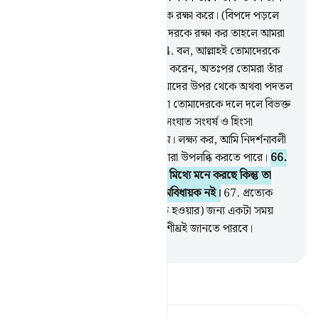
স্থলের অন্ধকার হতে কে তোমাদেরকে রক্ষা করে। (বিপদে পড়লে
বলতে থাক) এত্থেকে তুমি যদি আমাদেরকে রক্ষা কর তাহলে আমরা
অবশ্যই কৃতজ্ঞদের অন্তর্ভুক্ত হব।
64
.
বল, আল্লাহই তোমাদেরকে
এথেকে আর সমস্ত বিপদ থেকে রক্ষা করেন, অতঃপর তোমরা তাঁর
অংশী স্থির কর।
65
.
বল, তিনি তোমাদের উপর থেকে অথবা পদতল
থেকে ‘আযাব পাঠাতে (সক্ষম) অথবা তোমাদেরকে দলে দলে বিভক্ত
করার মাধ্যমে একদলকে অন্যদলের সংঘাত সংঘর্ষ ও হিংসা
হানাহানির আস্বাদ গ্রহণ করাতে সক্ষম। লক্ষ্য কর, আমি নিদর্শনাবলী
কেমন বিস্তারিত বর্ণনা করছি যাতে তারা উপলব্ধি করতে পারে।
66
.
তোমার কওম তা (অর্থাৎ ‘আযাবকে) মিথ্যে মনে করছে কিন্তু তা
প্রকৃত সত্য। বল, আমি তোমাদের কর্মবিধায়ক নই।
67
.
প্রত্যেক
(ভবিষ্যৎ) বাণীর (সত্যরূপে প্রকাশিত হওয়ার) জন্য একটা সময়
নির্ধারিত করা আছে আর তা তোমরা শীঘ্রই জানতে পারবে।
-
Taisirul Quran
তাফসীর পড়ুন