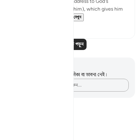
The passage starts with an address to God's
Messenger (peace be upon him), which gives him
and all believers wh...
আরো দেখুন
০
০
আরও পাঠ পড়ুন
নোট এবং প্রতিফলন
এই পদটি সম্পর্কে আপনার কোনো টীকা বা ভাবনা নেই।
আপনার ভাবনাগুলো লিপিবদ্ধ করুন…