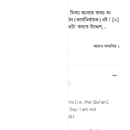
Tafsir Ahsanul Bayaan
তোমার সম্প্রদায় তো ওটাকে[১] মিথ্যা বলেছে অথচ তা
সত্য। বল, ‘আমি তোমাদের উকীল (কার্যনির্বাহক) নই।’ [২]
[১] بِهِ এর 'মারজা' বা পূর্বপদ ('ওটা' বলতে উদ্দেশ্
…
আরও পড়ুন
আরও তাফসির
পাঠ
In the Shade of the Quran
৩১ সপ্তাহ আগে
·
রেফারেন্সিং
আয়াহ ৬:৬৬
Consistent Attitude
Your people have rejected this [i.e. the Qur'an],
although it is the very truth. Say: I am not
responsible for you. (Verse 66)