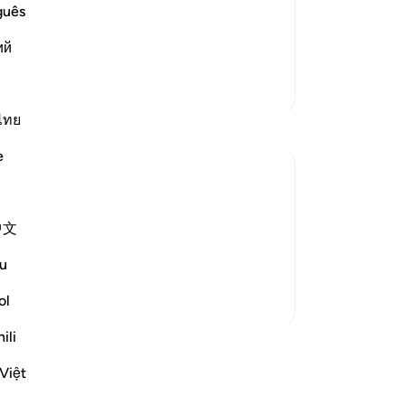
সৃষ্
guês
া এবং একে অপরের খোঁজ-খবরও নিবে না।
(সূরা
তাদ
ий
নির
তাদ
আরও তাফসির
করব
-
Ta
ไทย
e
নো
এই 
shudder, they are called upon to reflect on
中文
w the universe is finely balanced and well
s way for a part...
u
আরো দেখুন
ol
ili
ুন
Việt