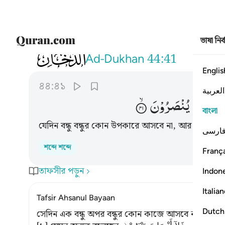
ভাষা নির
044
يوم لا يغني مولى عن مولى شييا ولا هم ينص
Ad-Dukhan
44:41
Englis
৪৪:৪১
العربية
َّلَا
هُمْ
یُنْصَرُوْنَ
বাংলা
যেদিন বন্ধু বন্ধুর কোন উপকারে আসবে না, আর তাদেরকে 
ارسی
শব্দে শব্দে
França
তাফসীর পড়ুন
Indon
Italia
Tafsir Ahsanul Bayaan
Dutch
সেদিন এক বন্ধু অপর বন্ধুর কোন কাজে আসবে না এবং ওরা সা