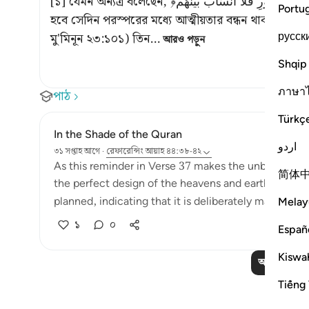
[১] যেমন অন্যত্র বলেছেন, ﴿فَإِذَ نُفِخَ فِي الصُّوْرِ فَلآ أَنْسَابَ بَيْنَهُمْ﴾ অর্থাৎ, যেদিন শিংগায় ফুৎকার দেয়া
Portu
হবে সেদিন পরস্পরের মধ্যে আত্মীয়তার বন্ধন থাকবে ন
русск
মু'মিনূন ২৩:১০১)
তিন
…
আরও পড়ুন
Shqip
ภาษา
পাঠ
Türkç
In the Shade of the Quran
اردو
৩১ সপ্তাহ আগে
·
রেফারেন্সিং
আয়াহ ৪৪:৩৮-৪২
As this reminder in Verse 37 makes the unbelievers 
简体
the perfect design of the heavens and earth, and ho
planned, indicating that it is deliberately made in thi
Melay
১
০
Españ
Kiswah
আরও পাঠ পড়
Tiếng 