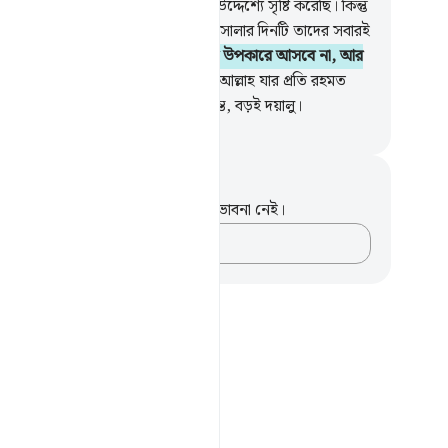
টি করিনি।
39
.
আমি ওদু’টিকে সত্যিকার উদ্দেশ্যে সৃষ্টি করেছি। কিন্তু
ের অধিকাংশই (তা) জানে না।
40
.
ফয়সালার দিনটি তাদের সবারই
্ধারিত সময় ।
41
.
যেদিন বন্ধু বন্ধুর কোন উপকারে আসবে না, আর
েরকে সাহায্যও করা হবে না।
42
.
তবে আল্লাহ যার প্রতি রহমত
েন তার কথা আলাদা। তিনি মহাপরাক্রান্ত, বড়ই দয়ালু।
isirul Quran
ট এবং প্রতিফলন
পদটি সম্পর্কে আপনার কোনো টীকা বা ভাবনা নেই।
আপনার ভাবনাগুলো লিপিবদ্ধ করুন…