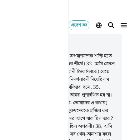
প্রবেশ কর
াসঙ্গিকভাবে পড়ুন
যায় ৪৪, পৃষ্ঠা ৪৪৮, জুজ ২৫
.
আমি বানী ইসরাঈলকে রক্ষা করেছিলাম অপমানজনক শাস্তি হতে
.
ফেরাউনের। সে ছিল সীমালঙ্ঘনকারীদের শীর্ষে।
32
.
আমি জেনে
েই বিশ্বজগতের উপর তাদেরকে (অর্থাৎ বানী ইসরাঈলকে) বেছে
েছিলাম।
33
.
এবং তাদেরকে আমি এমন নিদর্শনাবলী দিয়েছিলাম
ে সুস্পষ্ট পরীক্ষা নিহিত ছিল।
34
.
এই কাফিররা বলে,
35
.
দের প্রথম মৃত্যুর পর আর কিছু নাই আর আমরা পুনরুত্থিত হব না।
.
(মৃত্যুর পর মানুষকে পুনরুত্থিত করা হবে- তোমাদের এ কথায়)
রা যদি সত্য হও, তাহলে আমাদের পূর্বপুরুষদেরকে হাজির কর।
.
এরাই শ্রেষ্ঠ, না তুব্বা সম্প্রদায় আর তাদের আগে যারা ছিল তারা?
তো ওদেরকে ধ্বংস করে দিয়েছি। তারা ছিল অপরাধী।
38
.
আমি
াশ, যমীন আর এদের মাঝে যা আছে সে সব খেল-তামাশার ফলে