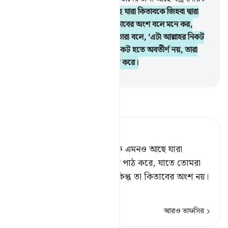
শাস্তি।
78
.
এদের মধ্যে একদল আছে যারা কিতাবকে জিহবা দ্বারা
বিকৃত করে যাতে তোমরা তাকে কিতাবের অংশ বলে মনে কর,
মূলতঃ তা কিতাবের অংশ নয় এবং তারা বলে, ‘এটা আল্লাহর নিকট
হতে অবতীর্ণ, বস্তুতঃ তা আল্লাহর নিকট হতে অবতীর্ণ নয়, তারা
জেনে শুনে আল্লাহর প্রতি মিথ্যারোপ করে।
-
Taisirul Quran
তাফসীর পড়ুন
Tafsir Ahsanul Bayaan
নিশ্চয় তাদের মধ্যে একদল লোক এমনও আছে যারা
এরূপভাবে জিহ্বা বাঁকিয়ে কিতাব পাঠ করে, যাতে তোমরা
মনে কর, তা আল্লাহর কিতাব; কিন্তু তা কিতাবের অংশ নয়।
আর তার
…
আরও পড়ুন
আরও তাফসির