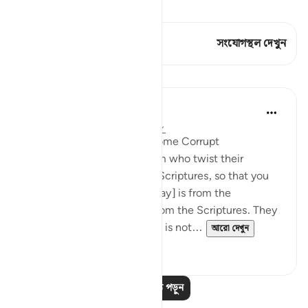
কিরাত দেখুন
এই শ্লোকে আছে 1 সংযোগস্থল
সংযোগস্থল দেখুন
পাঠ
In the Shade of the Quran
৩১ সপ্তাহ আগে
·
রেফারেন্সিং
আয়াহ ৩:৭৮
When Men of Religion Become Corrupt
There are some among them who twist their
tongues when quoting the Scriptures, so that you
may think that [what they say] is from the
Scriptures, when it is not from the Scriptures. They
say: ‘It is from God,' when it is not...
আরো দেখুন
০
০
আরও পাঠ পড়ুন