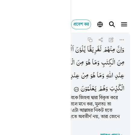
প্রবেশ কর
وان منهم لفريقا يلوو
Ali 'Imran
3:78
৩:৭৮
وَاِنَّ
مِنْهُمْ
لَفَرِیْقًا
یَّلْوٗنَ
اَلْسِنَتَهُمْ
بِالْكِتٰبِ
لِتَحْسَبُوْهُ
مِنَ
الْكِتٰبِ
وَمَا
هُوَ
مِنَ
الْكِتٰبِ ۚ
وَیَقُوْلُوْنَ
هُوَ
مِنْ
عِنْدِ
اللّٰهِ
وَمَا
هُوَ
مِنْ
عِنْدِ
اللّٰهِ ۚ
وَیَقُوْلُوْنَ
عَلَی
اللّٰهِ
الْكَذِبَ
وَهُمْ
یَعْلَمُوْنَ
এদের মধ্যে একদল আছে যারা কিতাবকে জিহবা দ্বারা বিকৃত করে
যাতে তোমরা তাকে কিতাবের অংশ বলে মনে কর, মূলতঃ তা
কিতাবের অংশ নয় এবং তারা বলে, ‘এটা আল্লাহর নিকট হতে
অবতীর্ণ, বস্তুতঃ তা আল্লাহর নিকট হতে অবতীর্ণ নয়, তারা জেনে
শুনে আল্লাহর প্রতি মিথ্যারোপ করে।