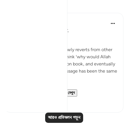
প্রতিফলন
Muhammad Zyam
২০ সপ্তাহ আগে
·
রেফারেন্সিং
আয়াহ ৩:৭৮
This!!!
Many people - especially newly reverts from other
Abrahamic religions - may think ‘why would Allah
have to send down book upon book, and eventually
the Qur’an if the overall message has been the same
in all of these scriptures?’
This verse is your an...
আরো দেখুন
৫
০
আরও প্রতিফলন পড়ুন