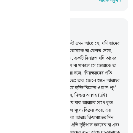
আরও পড়ুন
শব্দে শব্দে
প্রাসঙ্গিকভাবে পড়ুন
অধ্যায় ৩, পৃষ্ঠা ৫৪, জুজ ৩
75
.
আহলে কিতাবের মধ্যে কেউ কেউ এমন আছে যে, যদি তাদের
নিকট স্বর্ণের স্তুপ গচ্ছিত রাখ, তবে তোমাকে তা ফেরত দেবে,
পক্ষান্তরে তাদের কেউ কেউ এমন যে, একটি দিনারও যদি তাদের
নিকট গচ্ছিত রাখ, তার পেছনে লেগে না থাকলে সে তোমাকে তা
ফেরত দেবে না, এটা এজন্য যে, তারা বলে, ‘নিরক্ষরদের প্রতি
আমাদের কোন দায়-দায়িত্ব নেই’, বস্তুতঃ তারা জেনে শুনে আল্লাহর
সম্পর্কে মিথ্যে বলে।
76
.
তবে হ্যাঁ, যে ব্যক্তি নিজের ওয়া‘দা পূর্ণ
করবে এবং আল্লাহকে ভয় করে চলবে, নিশ্চয় আল্লাহ (এই)
মুত্তাকীদেরকে ভালবাসেন।
77
.
নিশ্চয় যারা আল্লাহর সাথে কৃত
অঙ্গীকার এবং নিজেদের শপথকে তুচ্ছ মূল্যে বিক্রয় করে, এরা
আখেরাতের কোন অংশই পাবে না এবং আল্লাহ ক্বিয়ামাতের দিন
তাদের সঙ্গে কথা বলবেন না, তাদের প্রতি দৃষ্টিপাত করবেন না এবং
তাদেরকে পবিত্র করবেন না, বস্তুতঃ তাদের জন্য আছে যন্ত্রণাদায়ক