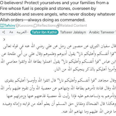
O believers! Protect yourselves and your families from a
Fire whose fuel is people and stones, overseen by
formidable and severe angels, who never disobey whatever
Allah orders—always doing as commanded.
Tafsirs
Lessons
Reflections
Related Content
العربية
Tafsir Ibn Kathir
Tafseer Jalalayn
Arabic Tanweer 
Aa
قال سفيان الثوري عن منصور عن رجل عن علي رضي الله عنه في قوله تعالى
"قوا أنفسكم وأهليكم نارا"
يقول أدبوهم وعلموهم وقال علي بن أبي طلحة عن
ابن عباس
"قوا أنفسكم وأهليكم نارا"
يقول اعملوا بطاعة الله واتقوا معاصي الله
وأمروا أهليكم بالذكر ينجيكم الله من النار.
وقال مجاهد
"قوا أنفسكم وأهليكم نارا"
قال اتقوا الله وأوصوا أهليكم بتقوى
الله وقال قتادة تأمرهم بطاعة الله وتنهاهم عن معصية الله وأن تقوم عليهم بأمر الله
وتأمرهم به وتساعدهم عليه فإذا رأيت لله معصية قذعتهم عنها وزجرتهم عنها
وهكذا قال الضحاك ومقاتل حق المسلم أن يعلم أهله من قرابته وإمائه وعبيده
ما فرض الله عليهم وما نهاهم الله عنه.