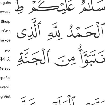
ﲳ
ﲴ
ﲵ
َلَـٰمٌ عَلَيْكُمْ طِبْتُمْ فَٱدْخُلُوهَا خَـٰلِدِينَ ٧٣ وَقَالُوا۟
tuguês
усский
لحمد لله الذي صدقنا وعده واورثنا الارض
Shqip
ﲺ
ﲻ
ﲼ
ﲽ
لْحَمْدُ لِلَّهِ ٱلَّذِى صَدَقَنَا وَعْدَهُۥ وَأَوْرَثَنَا ٱلْأَرْضَ
ษาไทย
Türkçe
تبوا من الجنة حيث نشاء فنعم اجر العاملين ٧٤
ﳁ
ﳂ
ﳃ
ﳄ
اردو
َتَبَوَّأُ مِنَ ٱلْجَنَّةِ حَيْثُ نَشَآءُ ۖ فَنِعْمَ أَجْرُ ٱلْعَـٰمِلِينَ ٧٤
体中文
Melayu
spañol
swahili
ترى الملايكة حافين من حول العرش يسبحون بحمد
ng Việt
َتَرَى ٱلْمَلَـٰٓئِكَةَ حَآفِّينَ مِنْ حَوْلِ ٱلْعَرْشِ يُسَبِّحُونَ بِحَمْدِ