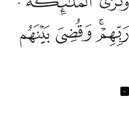
ﱁ
ﱂ
ﱃ
بهم وقضي بينهم بالحق وقيل الحمد لله رب العالمين ٧٥
ﱉﱊ
ﱋ
ﱌ
ﱍ
َبِّهِمْ ۖ وَقُضِىَ بَيْنَهُم بِٱلْحَقِّ وَقِيلَ ٱلْحَمْدُ لِلَّهِ رَبِّ ٱلْعَـٰلَمِينَ ٧٥