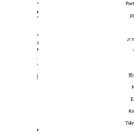
ﲶ
ﲷ
Por
р
ﲾ
ﲿ
ภา
ﳅﳆ
ﳇ
ﳈ
ﳉ
简
٤٦٦
E
Ki
Tiế