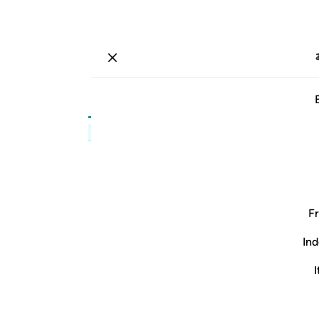
ة
تسجيل الدخول
صفحة
٤٦٦
جزء
٢٤
/
حزب
٤٧
ﲦ
ﲧ
Fr
ﲮ
ﲯ
ﲰ
Ind
I