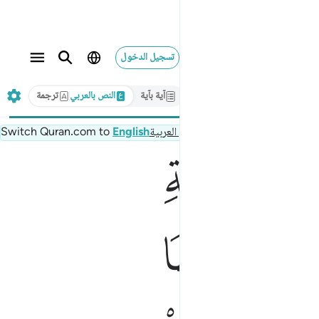
تسجيل الدخول
آية بآية
النص بالعربي
ترجمة
تابع في العربية
English
Switch Quran.com to
ﲨ
ﲱ
ﲲ