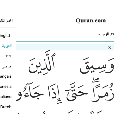
اختر اللغ
٣٩. الزمر
English
النص بالعربي
الترجمة
العربية
سيق الذين اتقوا ربهم الى الجنة
ﲣ
ﲤ
ﲥ
বাংলা
َسِيقَ ٱلَّذِينَ ٱتَّقَوْا۟ رَبَّهُمْ إِلَى ٱلْجَنَّةِ
فارسی
ançais
مرا حتى اذا جاءوها وفتحت ابوابها وقال لهم خزنتها
ﲩﲪ
ﲫ
ﲬ
ﲭ
ُمَرًا ۖ حَتَّىٰٓ إِذَا جَآءُوهَا وَفُتِحَتْ أَبْوَٰبُهَا وَقَالَ لَهُمْ خَزَنَتُهَا
onesia
taliano
Dutch
لام عليكم طبتم فادخلوها خالدين ٧٣ وقالوا