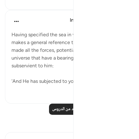
In the Shade of the Quran
قبل ٣١ أسبوعًا
·
المراجع
آية ١٣:٤٥
Having specified the sea in verse 12, the surah
makes a general reference to God's favours. He has
made all the forces, potentials, and blessings in the
universe that have a bearing on man's task on earth
subservient to him:
'And He has subjected to you, as a...
عرض المزيد
٠
١
اقرأ المزيد من الدروس
تأملات