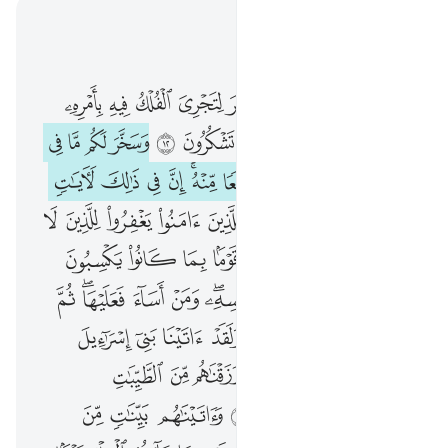
اقرأ في السياق
الفصل ٤٥, صفحة ٤٩٩, جوز ٢٥
۞ الله الذي سخر لكم البحر لتجري الفلك فيه بامره ولتبتغوا من فضله ولعلكم تشكرون ١٢ وسخر لكم ما في السماوات وما في الارض جميعا منه ان في ذالك لايات لقوم يتفكرون ١٣ قل للذين امنوا يغفروا للذين لا يرجون ايام الله ليجزي قوما بما كانوا يكسبون ١٤ من عمل صالحا فلنفسه ومن اساء فعليها ثم الى ربكم ترجعون ١٥ ولقد اتينا بني اسراييل الكتاب والحكم والنبوة ورزقناهم من الطيبات وفضلناهم على العالمين ١٦ واتيناهم بينات من الامر فما اختلفوا الا من بعد ما 
ﳃ ﳄ
ﳅ
ﳆ
ﳇ
ﳈ
ﳉ
ﳊ
ﳋ
ﳌ
۞ ٱللَّهُ ٱلَّذِى سَخَّرَ لَكُمُ ٱلْبَحْرَ لِتَجْرِىَ ٱلْفُلْكُ فِيهِ بِأَمْرِهِۦ وَلِتَبْتَغُوا۟ مِن فَضْلِهِۦ وَلَعَلَّكُمْ تَشْكُرُونَ ١٢ وَسَخَّرَ لَكُم مَّا فِى ٱلسَّمَـٰوَٰتِ وَمَا فِى ٱلْأَرْضِ جَمِيعًۭا مِّنْهُ ۚ إِنَّ فِى ذَٰلِكَ لَـَٔايَـٰتٍۢ لِّقَوْمٍۢ يَتَفَكَّرُونَ ١٣ قُل لِّلَّذِينَ ءَامَنُوا۟ يَغْفِرُوا۟ لِلَّذِينَ لَا يَرْجُونَ أَيَّامَ ٱللَّهِ لِيَجْزِىَ قَوْمًۢا بِمَا كَانُوا۟ يَكْسِبُونَ ١٤ مَنْ عَمِلَ صَـٰلِحًۭا فَلِنَفْسِهِۦ ۖ وَمَنْ أَسَآءَ فَعَلَيْهَا ۖ ثُمَّ إِلَىٰ رَبِّكُمْ تُرْجَعُونَ ١٥ وَلَقَدْ ءَاتَيْنَا بَنِىٓ إِسْرَٰٓءِيلَ ٱلْكِتَـٰبَ وَٱلْحُكْمَ وَٱلنُّبُوَّةَ وَرَزَقْنَـٰهُم مِّنَ ٱلطَّيِّبَـٰتِ وَفَضَّلْنَـٰهُمْ عَلَى ٱلْعَـٰلَمِينَ ١٦ وَءَاتَيْنَـٰهُم بَيِّنَـٰتٍۢ مِّنَ ٱلْأَمْرِ ۖ فَمَا ٱخْتَلَفُوٓ
ﳍ
ﳎ
ﳏ
ﳐ
ﳑ
ﳒ
ﳓ
ﳔ
ﳕ
ﳖ
ﳗ
ﳘ
ﳙ
ﳚ
ﳛ
ﳜﳝ
ﳞ
ﳟ
ﳠ
ﳡ
ﳢ
ﳣ
ﳤ
ﱁ
ﱂ
ﱃ
ﱄ
ﱅ
ﱆ
ﱇ
ﱈ
ﱉ
ﱊ
ﱋ
ﱌ
ﱍ
ﱎ
ﱏ
ﱐ
ﱑ
ﱒ
ﱓﱔ
ﱕ
ﱖ
ﱗﱘ
ﱙ
ﱚ
ﱛ
ﱜ
ﱝ
ﱞ
ﱟ
ﱠ
ﱡ
ﱢ
ﱣ
ﱤ
ﱥ
ﱦ
ﱧ
ﱨ
ﱩ
ﱪ
ﱫ
ﱬ
ﱭ
ﱮ