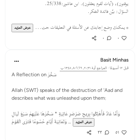
يوقنون)، (آيات لقوم يعقلون). ابن عاشور:25/338.
السؤال: بيّن فائدة التفكر.
* يمكنك وضع إجابتك عن الأسئلة في التعليقات حت...
عرض المزيد
٠
٠
Basit Minhas
قبل ١٢ أسبوعًا
·
المراجع
آية ٢٠:٣١، ٦:٦٩-٨، ١٣:٤٥
A Reflection on سَخَّرَ
Allah (SWT) speaks of the destruction of 'Aad and
describes what was unleashed upon them:
وَأَمَّا عَادٌ فَأُهْلِكُوا بِرِيحٍ صَرْصَرٍ عَاتِيَةٍ * سَخَّرَهَا عَلَيْهِمْ سَبْعَ لَيَالٍ
وَثَمَانِيَةَ أَيَّامٍ حُسُومًا فَتَرَى الْقَوْمَ ...
عرض المزيد
٣٣
٥١