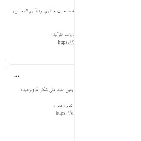
قبل ٤٠ أسبوعًا
·
المراجع
آية ١٣:٤٥
وَسَخَّرَ لَكُم ... رحمة الله تعالى بعباده؛ حيث خلقهم، وهيأ لهم المعايش،
والمصالح الدينية والدنيوية.
لقراءة المزيد اذهب إلى موسوعة الهدايات القرآنية:
https://hidayaaencyc.net/mawso3a
٠
٠
القرآن تدبر وعمل
قبل ٤٠ أسبوعًا
·
المراجع
آية ١٣:٤٥
التفكر في مخلوقات الله من أنفع ما يعين العبد على شكر الله وتوحيده.
* للمزيد عن هذه الآية في مصحف تدبر وعمل:
https://altadabbur.com/#aya=45_13
#توجيهات
٠
٠