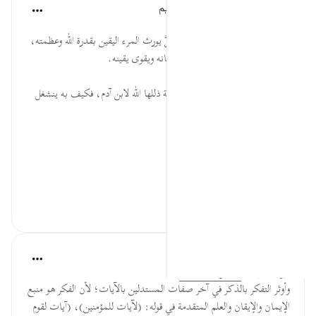
الهيئة العالمية لتدبر القرآن الكريم
قبل ٢٩ أسبوعًا
·
المراجع
آية ١٣:٤٥
* التفكر في عظيم صُنع الله عزّ وجلَّ يورث المرء اليقين بقدرة الله وعظمته،
والعلم بحكمة الله تعالى، فيزداد إيمانه ويقوى يقينه.
* كلُّ ما في الكون من أجرام عظيمة ذللها الله لابن آدم، فكيف به ينشغل
بها، وينسى من خلقها وذللها؟!
المصدر: هدايات القرآن الكريم
للمز...
عرض المزيد
٠
٠
القرآن تدبر وعمل
قبل ٤٠ أسبوعًا
·
المراجع
آية ١٣:٤٥
وأوثر التفكر بالذكر في آخر صفات المستدلين بالآيات؛ لأن الفكر هو منبع
الإيمان والإيقان والعلم المتقدمة في قوله: (لآيات للمؤمنين)، (آيات لقوم