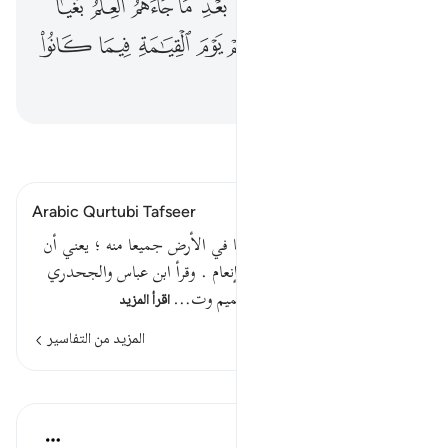
ﱯﱰ
ﱱ
ﱲ
ﱳ
ﱴ
ﱵ
ﱶ
ﱷ
ﱸ
ﱹ
ﱺﱻ
ﱼ
ﱽ
ﱾ
ﱿ
ﲀ
ﲁ
ﲂ
ﲃ
ﲄ
ﲅ
ﲆ
اقرأ التفسير
Arabic Qurtubi Tafseer
وسخر لكم ما في السماوات وما في الأرض جميعا منه ؛ يعني أن
ذلك فعله وخلقه وإحسان منه وإنعام . وقرأ ابن عباس والجحدري
وغيرهما ( جميعا منة ) بكسر الميم وت…
اقرأ المزيد
المزيد من التفاسير
الدروس
موسوعة الهدايات القرآنية