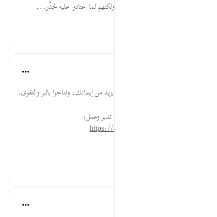
إِذَا تَنَاجَيْتُمْ ... ‌لا ‌ينبغي ‌التناجي، ولكنهم لما اعتادوا عليه حُذّر...
عرض المزيد
٠
٠
القرآن تدبر وعمل
قبل ٤٠ أسبوعًا
·
المراجع
آية ٩:٥٨
اجلس مع مسلم وتكلم في موضوع يزيد من إيمانك، وتناجوا بالبر والتقوى.
* للمزيد عن هذه الآية في مصحف تدبر وعمل:
https://altadabbur.com/#aya=58_9
#عمل
٠
٠
Taimiyyah Zubair
قبل ٤ سنوات
·
المراجع
آية ٩:٥٨