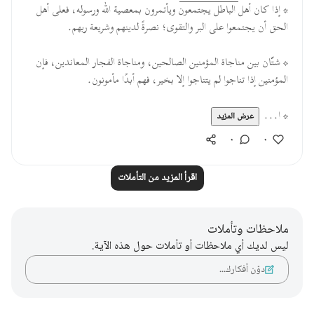
* إذا كان أهل الباطل يجتمعون ويأتمرون بمعصية الله ورسوله، فعلى أهل
الحق أن يجتمعوا على البر والتقوى؛ نصرةً لدينهم وشريعة ربهم.
* شتّان بين مناجاة المؤمنين الصالحين، ومناجاة الفجار المعاندين، فإن
المؤمنين إذا تناجوا لم يتناجوا إلا بخير، فهم أبدًا مأمونون.
* ا...
عرض المزيد
٠
٠
اقرأ المزيد من التأملات
ملاحظات وتأملات
ليس لديك أي ملاحظات أو تأملات حول هذه الآية.
دوّن أفكارك…