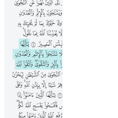
ﱰ
ﱱ
ﱲ
ﱳ
ﱴ
ﱵ
ﱶ
ﱷ
ﱸ
ﱹ
ﱺ
ﱻ
ﱼ
ﱽ
ﱾ
ﱿ
ﲀ
ﲁ
ﲂ
ﲃ
ﲄﲅ
ﲆ
ﲇ
ﲈ
ﲉ
ﲊ
ﲋ
ﲌ
ﲍ
ﲎ
ﲏ
ﲐ
ﲑ
ﲒ
ﲓ
ﲔ
ﲕﲖ
ﲗ
ﲘ
ﲙﲚ
ﲛ
ﲜ
ﲝ
ﲞ
ﲟ
ﲠ
ﲡ
ﲢ
ﲣ
ﲤ
ﲥ
ﲦ
ﲧ
ﲨ
ﲩ
ﲪ
ﲫﲬ
ﲭ
ﲮ
ﲯ
ﲰ
ﲱ
ﲲ
ﲳ
ﲴ
ﲵ
ﲶ
ﲷ
ﲸ
ﲹ
ﲺ
ﲻ
ﲼ
ﲽ
ﲾ
ﲿﳀ
ﳁ
ﳂ
ﳃ
ﳄ
ﳅ
ﳆ
ﳇ
ﳈ
ﳉ
ﳊ
ﳋ
ﳌ
ﳍ
ﳎ
ﳏ
ﳐ
ﳑ
ﳒﳓ
ﳔ
ﳕ
ﳖ
ﳗ
ﳘ
ﳙ
ﳚ
ﳛ
ﳜ