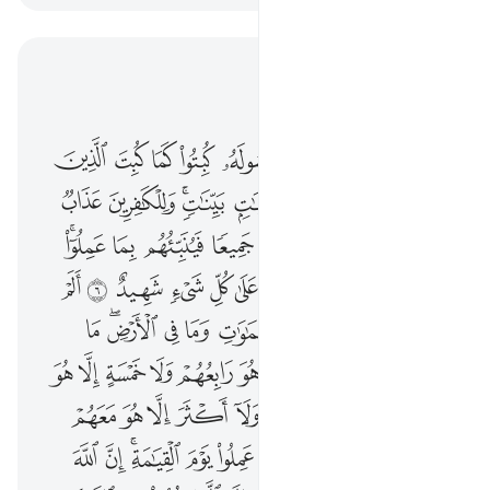
اقرأ في السياق
الفصل ٥٨, صفحة ٥٤٣, جوز ٢٨
ان الذين يحادون الله ورسوله كبتوا كما كبت الذين من قبلهم وقد انزلنا ايات بينات وللكافرين عذاب مهين ٥ يوم يبعثهم الله جميعا فينبيهم بما عملوا احصاه الله ونسوه والله على كل شيء شهيد ٦ الم تر ان الله يعلم ما في السماوات وما في الارض ما يكون من نجوى ثلاثة الا هو رابعهم ولا خمسة الا هو سادسهم ولا ادنى من ذالك ولا اكثر الا هو معهم اين ما كانوا ثم ينبيهم بما عملوا يوم القيامة ان الله بكل شيء عليم ٧ الم تر الى الذين نهوا عن النجوى ثم يعودون لما نهوا عنه ويتناجون بالاثم والعدوان ومعصيت الرسول واذا جاءوك حيوك بما لم يحيك به الله ويقولون في انفسهم لولا يعذبنا الله بما نقول حسبهم جهنم يصلونها فبيس المصير ٨ يا ايها الذين امنوا اذا تناجيتم فلا تتناجوا بالاثم والعدوان ومعصيت الرسول وتناجوا بالبر والتقوى واتقوا الله الذي اليه تحشرون ٩ انما النجوى من الشيطان ليحزن الذين امنوا وليس بضارهم شييا الا باذن الله وعلى الله فليتوكل المومنون ١٠ يا ايها الذين امنوا اذا قيل لكم تفسحوا في المجالس ف
ﲧ
ﲨ
ﲩ
ﲪ
ﲫ
ﲬ
ﲭ
ﲮ
ﲯ
إِنَّ ٱلَّذِينَ يُحَآدُّونَ ٱللَّهَ وَرَسُولَهُۥ كُبِتُوا۟ كَمَا كُبِتَ ٱلَّذِينَ مِن قَبْلِهِمْ ۚ وَقَدْ أَنزَلْنَآ ءَايَـٰتٍۭ بَيِّنَـٰتٍۢ ۚ وَلِلْكَـٰفِرِينَ عَذَابٌۭ مُّهِينٌۭ ٥ يَوْمَ يَبْعَثُهُمُ ٱللَّهُ جَمِيعًۭا فَيُنَبِّئُهُم بِمَا عَمِلُوٓا۟ ۚ أَحْصَىٰهُ ٱللَّهُ وَنَسُوهُ ۚ وَٱللَّهُ عَلَىٰ كُلِّ شَىْءٍۢ شَهِيدٌ ٦ أَلَمْ تَرَ أَنَّ ٱللَّهَ يَعْلَمُ مَا فِى ٱلسَّمَـٰوَٰتِ وَمَا فِى ٱلْأَرْضِ ۖ مَا يَكُونُ مِن نَّجْوَىٰ ثَلَـٰثَةٍ إِلَّا هُوَ رَابِعُهُمْ وَلَا خَمْسَةٍ إِلَّا هُوَ سَادِسُهُمْ وَلَآ أَدْنَىٰ مِن ذَٰلِكَ وَلَآ أَكْثَرَ إِلَّا هُوَ مَعَهُمْ أَيْنَ مَا كَانُوا۟ ۖ ثُمَّ يُنَبِّئُهُم بِمَا عَمِلُوا۟ يَوْمَ ٱلْقِيَـٰمَةِ ۚ إِنَّ ٱللَّهَ بِكُلِّ شَىْءٍ عَلِيمٌ ٧ أَلَمْ تَرَ إِلَى ٱلَّذِينَ نُهُوا۟ عَنِ ٱلنَّجْوَىٰ ثُمَّ يَعُودُونَ لِمَا نُهُوا۟ عَنْهُ وَيَتَنَـٰجَوْنَ بِٱلْإِثْمِ وَٱلْعُدْوَٰنِ وَمَعْصِيَتِ ٱلرَّسُولِ وَإِذَا جَآءُوكَ حَيَّوْكَ بِمَا لَمْ يُحَيِّكَ بِهِ ٱللَّهُ وَيَقُولُونَ فِىٓ أَنفُسِهِمْ لَوْلَا يُعَذِّبُنَا ٱللَّهُ بِمَا نَقُولُ ۚ حَسْبُهُمْ جَهَنَّمُ يَصْلَوْنَهَا ۖ فَبِئْسَ ٱلْمَصِيرُ ٨ يَـٰٓأَيُّهَا ٱلَّذِينَ ءَامَنُوٓا۟ إِذَا تَنَـٰجَيْتُمْ فَلَا تَتَنَـٰجَوْا۟ بِٱلْإِثْمِ وَٱلْعُدْوَٰنِ وَمَعْصِيَتِ ٱلرَّسُولِ وَتَنَـٰجَوْا۟ بِٱلْبِرِّ وَٱلتَّقْوَىٰ ۖ وَٱتَّقُوا۟ ٱللَّهَ ٱلَّذِىٓ إِلَيْهِ تُحْشَرُونَ ٩ إِنَّمَا ٱلنَّجْوَىٰ مِنَ ٱلشَّيْطَـٰنِ لِيَحْزُنَ ٱلَّذِينَ ءَامَنُوا۟ وَلَيْسَ بِضَآرِّهِمْ شَيْـًٔا إِلَّا بِإِذْنِ ٱللَّهِ ۚ وَعَلَى ٱللَّهِ فَلْيَتَوَكَّلِ ٱلْمُؤْمِنُونَ ١٠ يَـٰٓأَيُّهَا ٱلَّذِينَ
ﲰ
ﲱﲲ
ﲳ
ﲴ
ﲵ
ﲶﲷ
ﲸ
ﲹ
ﲺ
ﲻ
ﲼ
ﲽ
ﲾ
ﲿ
ﳀ
ﳁ
ﳂﳃ
ﳄ
ﳅ
ﳆﳇ
ﳈ
ﳉ
ﳊ
ﳋ
ﳌ
ﳍ
ﱁ
ﱂ
ﱃ
ﱄ
ﱅ
ﱆ
ﱇ
ﱈ
ﱉ
ﱊ
ﱋﱌ
ﱍ
ﱎ
ﱏ
ﱐ
ﱑ
ﱒ
ﱓ
ﱔ
ﱕ
ﱖ
ﱗ
ﱘ
ﱙ
ﱚ
ﱛ
ﱜ
ﱝ
ﱞ
ﱟ
ﱠ
ﱡ
ﱢ
ﱣ
ﱤ
ﱥﱦ
ﱧ
ﱨ
ﱩ
ﱪ
ﱫ
ﱬﱭ
ﱮ
ﱯ