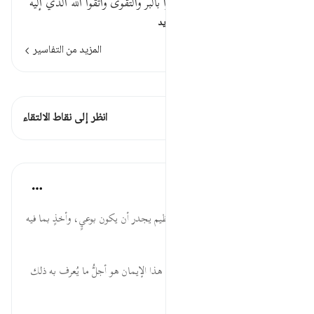
والعدوان ومعصية الرسول وتناجوا بالبر والتقوى واتقوا الله الذي إليه
تحشرونقوله تعالى : …
اقرأ المزيد
المزيد من التفاسير
اطلع على القراءات
هذه الآية 1 التقاطعات
انظر إلى نقاط الالتقاء
الدروس
موسوعة الهدايات القرآنية
قبل ٤٠ أسبوعًا
·
المراجع
آية ٩:٥٨
يَاأَيُّهَا ... مضمون الخطاب أمر عظيم يجدر أن يكون بوعيٍ، وأخذٍ بما فيه
من معاني الهدى.
آمَنُواْ ... فضل الإيمان وأهله، كأنَّ هذا الإيمان هو أجلُّ ما يُعرف به ذلك
المنادَى؛ فهو شرفُه.