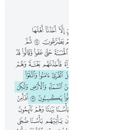
اقرأ في السياق
الفصل ٧, صفحة ١٦٣, جوز ٩
وما ارسلنا في قرية من نبي الا اخذنا اهلها بالباساء والضراء لعلهم يضرعون ٩٤ ثم بدلنا مكان السيية الحسنة حتى عفوا وقالوا قد مس اباءنا الضراء والسراء فاخذناهم بغتة وهم لا يشعرون ٩٥ ولو ان اهل القرى امنوا واتقوا لفتحنا عليهم بركات من السماء والارض ولاكن كذبوا فاخذناهم بما كانوا يكسبون ٩٦ افامن اهل القرى ان ياتيهم باسنا بياتا وهم نايمون ٩٧ اوامن اهل القرى ان ياتيهم باسنا ضحى وهم يلعبون ٩٨ افامنوا مكر الله فلا يامن مكر الله الا القوم الخاس
ﲼ
ﲽ
ﲾ
ﲿ
ﳀ
ﳁ
ﳂ
ﳃ
ﳄ
وَمَآ أَرْسَلْنَا فِى قَرْيَةٍۢ مِّن نَّبِىٍّ إِلَّآ أَخَذْنَآ أَهْلَهَا بِٱلْبَأْسَآءِ وَٱلضَّرَّآءِ لَعَلَّهُمْ يَضَّرَّعُونَ ٩٤ ثُمَّ بَدَّلْنَا مَكَانَ ٱلسَّيِّئَةِ ٱلْحَسَنَةَ حَتَّىٰ عَفَوا۟ وَّقَالُوا۟ قَدْ مَسَّ ءَابَآءَنَا ٱلضَّرَّآءُ وَٱلسَّرَّآءُ فَأَخَذْنَـٰهُم بَغْتَةًۭ وَهُمْ لَا يَشْعُرُونَ ٩٥ وَلَوْ أَنَّ أَهْلَ ٱلْقُرَىٰٓ ءَامَنُوا۟ وَٱتَّقَوْا۟ لَفَتَحْنَا عَلَيْهِم بَرَكَـٰتٍۢ مِّنَ ٱلسَّمَآءِ وَٱلْأَرْضِ وَلَـٰكِن كَذَّبُوا۟ فَأَخَذْنَـٰهُم بِمَا كَانُوا۟ يَكْسِبُونَ ٩٦ أَفَأَمِنَ أَهْلُ ٱلْقُرَىٰٓ أَن يَأْتِيَهُم بَأْسُنَا بَيَـٰتًۭا وَهُمْ نَآئِمُونَ ٩٧ أَوَأَمِنَ أَهْلُ ٱلْقُرَىٰٓ أَن يَأْتِيَهُم بَأْسُنَا ضُحًۭى وَهُمْ يَلْعَبُونَ ٩٨ أَفَأَمِنُوا۟ مَكْرَ ٱللَّهِ ۚ فَلَا يَأْمَنُ مَكْرَ ٱللَّهِ إِلَّا ٱلْقَوْمُ ٱ
ﳅ
ﳆ
ﳇ
ﳈ
ﳉ
ﳊ
ﳋ
ﳌ
ﳍ
ﳎ
ﳏ
ﳐ
ﳑ
ﳒ
ﳓ
ﳔ
ﳕ
ﳖ
ﳗ
ﳘ
ﳙ
ﳚ
ﳛ
ﳜ
ﱁ
ﱂ
ﱃ
ﱄ
ﱅ
ﱆ
ﱇ
ﱈ
ﱉ
ﱊ
ﱋ
ﱌ
ﱍ
ﱎ
ﱏ
ﱐ
ﱑ
ﱒ
ﱓ
ﱔ
ﱕ
ﱖ
ﱗ
ﱘ
ﱙ
ﱚ
ﱛ
ﱜ
ﱝ
ﱞ
ﱟ
ﱠ
ﱡ
ﱢ
ﱣ
ﱤ