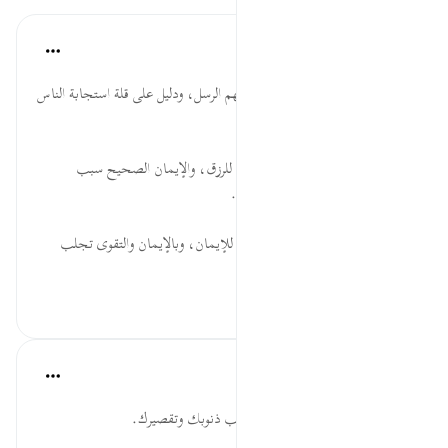
موسوعة الهدايات القرآنية
قبل ٤٠ أسبوعًا
·
المراجع
آية ٩٦:٧
الْقُرَى ... قلة إيمان الذين أرسل فيهم الرسل، ودليل على قلة استجابة الناس
للحق، وتبشير لمن آمن.
آمَنُواْ ... الإيمان مع العمل موجب للرزق، والإيمان الصحيح سبب
للسعادة، وبه يتحقق الرخاء للأرض.
اتقوا ... أهمية التقوى فهي ملازمة للإيمان، وبالإيمان والتقوى تجلب
ا...
عرض المزيد
٤٣
٠
٠
القرآن تدبر وعمل
قبل ٤٠ أسبوعًا
·
المراجع
آية ٩٦:٧
ما يصيبك من بلاء ومحنة فهو بسبب ذنوبك وتقصيرك.