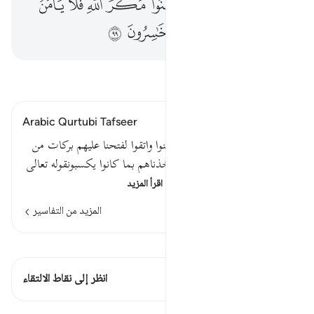
ﱥ
ﱦ
ﱧ
ﱨ
ﱩ
ﱪﱫ
ﱬ
ﱭ
ﱮ
ﱯ
ﱰ
ﱱ
ﱲ
ﱳ
اقرأ التفسير
Arabic Qurtubi Tafseer
قوله تعالى ولو أن أهل القرى آمنوا واتقوا لفتحنا عليهم بركات من
السماء والأرض ولكن كذبوا فأخذناهم بما كانوا يكسبونقوله تعالى
ولو أن أهل القرى يقال للمد…
اقرأ المزيد
المزيد من التفاسير
اطلع على القراءات
هذه الآية 1 التقاطعات
انظر إلى نقاط الالتقاء
الدروس