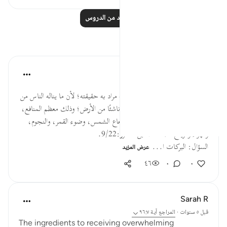
اقرأ المزيد من الدروس
تأملات
القرآن تدبر وعمل
قبل ٤٠ أسبوعًا
·
المراجع
آية ٩٦:٧
وقوله: (بركات من السماء والأرض) مراد به حقيقته؛ لأن ما يناله الناس من
الخيرات الدنيوية لا يعدو أن يكون ناشئًا من الأرض؛ وذلك معظم المنافع،
أو من السماء؛ مثل ماء المطر، وشعاع الشمس، وضوء القمر، والنجوم،
والهواء والرياح الصالحة. ابن عاشور:9/22.
السؤال: البركات ا...
عرض المزيد
٤٦
٠
٠
Sarah R
قبل ٥ سنوات
·
المراجع
آية ٩٦:٧
The ingredients to receiving overwhelming