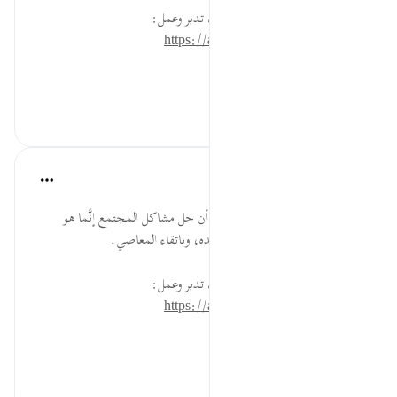
* للمزيد عن هذه الآية في مصحف تدبر وعمل:
https://altadabbur.com/#aya=7_96
#توجيهات
٣٦
٠
٠
القرآن تدبر وعمل
قبل ٤٠ أسبوعًا
·
المراجع
آية ٩٦:٧
ألق كلمة، أو أرسل رسالة تبيّن فيها أن حل مشاكل المجتمع إنَّما هو
بالتعاون على الإيمان بوعد الله ووعيده، وباتقاء المعاصي.
* للمزيد عن هذه الآية في مصحف تدبر وعمل:
https://altadabbur.com/#aya=7_96
#عمل
١٩
٠
٠