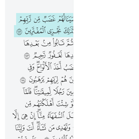
الفصل ٧, صفحة ١٦٩, جوز ٩
ان الذين اتخذوا العجل سينالهم غضب من ربهم وذلة في الحياة الدنيا وكذالك نجزي المفترين ١٥٢ والذين عملوا السييات ثم تابوا من بعدها وامنوا ان ربك من بعدها لغفور رحيم ١٥٣ ولما سكت عن موسى الغضب اخذ الالواح وفي نسختها هدى ورحمة للذين هم لربهم يرهبون ١٥٤ واختار موسى قومه سبعين رجلا لميقاتنا فلما اخذتهم الرجفة قال رب لو شيت اهلكتهم من قبل واياي اتهلكنا بما فعل السفهاء منا ان هي الا فتنتك تضل بها من تشاء وتهدي من تشاء انت ولينا فاغفر لنا وارحمنا وانت خير الغافرين ١٥٥ ۞ واكتب لنا في هاذه الدنيا حسنة وف
ﱹ
ﱺ
ﱻ
ﱼ
ﱽ
ﱾ
ﱿ
ﲀ
إِنَّ ٱلَّذِينَ ٱتَّخَذُوا۟ ٱلْعِجْلَ سَيَنَالُهُمْ غَضَبٌۭ مِّن رَّبِّهِمْ وَذِلَّةٌۭ فِى ٱلْحَيَوٰةِ ٱلدُّنْيَا ۚ وَكَذَٰلِكَ نَجْزِى ٱلْمُفْتَرِينَ ١٥٢ وَٱلَّذِينَ عَمِلُوا۟ ٱلسَّيِّـَٔاتِ ثُمَّ تَابُوا۟ مِنۢ بَعْدِهَا وَءَامَنُوٓا۟ إِنَّ رَبَّكَ مِنۢ بَعْدِهَا لَغَفُورٌۭ رَّحِيمٌۭ ١٥٣ وَلَمَّا سَكَتَ عَن مُّوسَى ٱلْغَضَبُ أَخَذَ ٱلْأَلْوَاحَ ۖ وَفِى نُسْخَتِهَا هُدًۭى وَرَحْمَةٌۭ لِّلَّذِينَ هُمْ لِرَبِّهِمْ يَرْهَبُونَ ١٥٤ وَٱخْتَارَ مُوسَىٰ قَوْمَهُۥ سَبْعِينَ رَجُلًۭا لِّمِيقَـٰتِنَا ۖ فَلَمَّآ أَخَذَتْهُمُ ٱلرَّجْفَةُ قَالَ رَبِّ لَوْ شِئْتَ أَهْلَكْتَهُم مِّن قَبْلُ وَإِيَّـٰىَ ۖ أَتُهْلِكُنَا بِمَا فَعَلَ ٱلسُّفَهَآءُ مِنَّآ ۖ إِنْ هِىَ إِلَّا فِتْنَتُكَ تُضِلُّ بِهَا مَن تَشَآءُ وَتَهْدِى مَن تَشَآءُ ۖ أَنتَ وَلِيُّنَا فَٱغْفِرْ لَنَا وَٱرْحَمْنَا ۖ وَأَنتَ خَيْرُ ٱلْغَـٰفِرِينَ ١٥٥ ۞ وَٱكْتُبْ لَنَا فِى هَـٰذِهِ ٱلدُّنْيَ
ﲁ
ﲂ
ﲃ
ﲄﲅ
ﲆ
ﲇ
ﲈ
ﲉ
ﲊ
ﲋ
ﲌ
ﲍ
ﲎ
ﲏ
ﲐ
ﲑ
ﲒ
ﲓ
ﲔ
ﲕ
ﲖ
ﲗ
ﲘ
ﲙ
ﲚ
ﲛ
ﲜ
ﲝ
ﲞ
ﲟﲠ
ﲡ
ﲢ
ﲣ
ﲤ
ﲥ
ﲦ
ﲧ
ﲨ
ﲩ
ﲪ
ﲫ
ﲬ
ﲭ
ﲮ
ﲯﲰ
ﲱ
ﲲ
ﲳ
ﲴ
ﲵ
ﲶ
ﲷ
ﲸ
ﲹ
ﲺ
ﲻﲼ
ﲽ
ﲾ
ﲿ
ﳀ
ﳁﳂ
ﳃ
ﳄ
ﳅ
ﳆ
ﳇ
ﳈ
ﳉ
ﳊ
ﳋ
ﳌ
ﳍﳎ
ﳏ
ﳐ