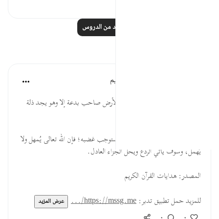
٠
٣
اقرأ المزيد من الدروس
تأملات
الهيئة العالمية لتدبر القرآن الكريم
قبل ٣٠ أسبوعًا
·
المراجع
آية ١٥٢:٧
* قال سفيان بن عُيَينة: (ليس في الأرض صاحب بدعة إلا وهو يجد ذلة
تغشاه).
* لا يغترنَّ أحد بإمهال الله مَن قد استوجب غضبه؛ فإن الله تعالى يُمهل ولا
يُهمل، وسوف يأتي الردع ويحل الجزاء العادل.
المصدر: هدايات القرآن الكريم
للمزيد حمل تطبيق تدبر:
https://mssg.me/...
عرض المزيد
٠
٠