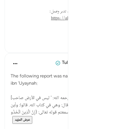
* للمزيد عن هذه الآية في مصحف تدبر وعمل:
https://altadabbur.com/#aya=7_152
#توجيهات
٠
٠
Tulayhah Tafsir Translations
قبل ٥ سنوات
·
المراجع
آية ١٥٢:٧
The following report was narrated regarding Sufyan
ibn 'Uyaynah:
[ﻗﺎﻝ الإمام ﺳﻔﻴﺎﻥ ﺑﻦ ﻋﻴﻴﻨﺔ رحمه الله: ' ﻟﻴﺲ ﻓﻲ اﻷﺭﺽ ﺻﺎﺣﺐ
ﺑﺪﻋﺔ ﺇﻻَّ ﻭﻫﻮ ﻳﺠﺪ ﺫﻟَّﺔ ﺗﻐﺸﺎﻩ، ﻗﺎﻝ: ﻭﻫﻲ ﻓﻲ ﻛﺘﺎﺏ اﻟﻠﻪ. ﻗﺎﻟﻮا: ﻭﺃﻳﻦ
ﻫﻲ ﻣﻦ ﻛﺘﺎﺏ اﻟﻠﻪ؟ ﻗﺎﻝ: ﺃﻣﺎ ﺳﻤﻌﺘﻢ ﻗﻮﻟﻪ ﺗﻌﺎﻟﻰ: {إِنَّ الَّذِينَ اتَّخَذُو...
عرض المزيد