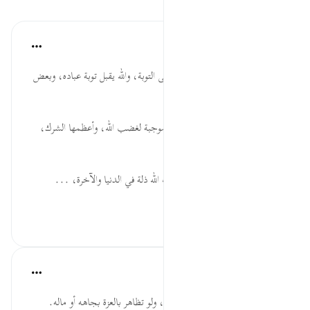
الدروس
موسوعة الهدايات القرآنية
قبل ٤٠ أسبوعًا
·
المراجع
آية ١٥٢:٧
سَيَنَالُهُمْ ... حث على المسارعة إلى التوبة، والله يقبل توبة عباده، وبعض
المعاصي لا يكفي فيها الندم.
غَضَبٌ ... التحذير من الذنوب الموجبة لغضب الله، وأعظمها الشرك،
وغضب الله إذا نزل فإن عقابه أليم.
ذِلَّةٞ ... جزاء كل مكذب بآيات الله ذلة في الدنيا والآخرة، ...
عرض المزيد
٠
٠
القرآن تدبر وعمل
قبل ٤٠ أسبوعًا
·
المراجع
آية ١٥٢:٧
صاحب البدعة والشرك تغشاه الذلة، ولو تظاهر بالعزة بجاهه أو ماله.