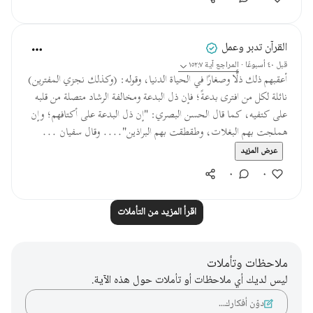
القرآن تدبر وعمل
قبل ٤٠ أسبوعًا
·
المراجع
آية ١٥٢:٧
أعقبهم ذلك ذلًّا وصغارًا في الحياة الدنيا، وقوله: (وكذلك نجزي المفترين)
نائلة لكل من افترى بدعةً؛ فإن ذل البدعة ومخالفة الرشاد متصلة من قلبه
على كتفيه، كما قال الحسن البصري: "إن ذل البدعة على أكتافهم؛ وإن
هملجت بهم البغلات، وطقطقت بهم البراذين".... وقال سفيان ...
عرض المزيد
٠
٠
اقرأ المزيد من التأملات
ملاحظات وتأملات
ليس لديك أي ملاحظات أو تأملات حول هذه الآية.
دوّن أفكارك…