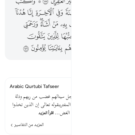
ﳑ
ﳒ
ﳓﳔ
ﳕ
ﳖ
ﳗ
ﳘ
ﱁ ﱂ
ﱃ
ﱄ
ﱅ
ﱆ
ﱇ
ﱈ
ﱉ
ﱊ
ﱋ
ﱌﱍ
ﱎ
ﱏ
ﱐ
ﱑ
ﱒ
ﱓﱔ
ﱕ
ﱖ
ﱗ
ﱘﱙ
ﱚ
ﱛ
ﱜ
ﱝ
ﱞ
ﱟ
ﱠ
ﱡ
ﱢ
ﱣ
اقرأ التفسير
Arabic Qurtubi Tafseer
قوله تعالى إن الذين اتخذوا العجل سينالهم غضب من ربهم وذلة
في الحياة الدنيا وكذلك نجزي المفترينقوله تعالى إن الذين تخذوا
العجل سينالهم غضب من ربهم الغض…
اقرأ المزيد
المزيد من التفاسير