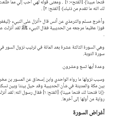
فتحا مبينا﴾
[الفتح»: ١] . ومعنى قوله لهي أحب إلي مما طلعت عليه الشمس لما اشتملت عليه من قوله
لك الله ما تقدم من ذنبك﴾
[الفتح: ٢] .
وأخرج مسلم والترمذي عن أنس قال
«أنزل على النبيء ﴿ليغفر
فوزا عظيما مرجعه من الحديبية فقال النبيء ﷺ لقد أنزلت عل
.
وهي السورة الثالثة عشرة بعد المائة في ترتيب نزول السور ف
سورة التوبة.
وعدة آيها تسع وعشرون.
وسبب نزولها ما رواه الواحدي وابن إسحاق عن المسور بن مخرم
بين مكة والمدينة في شأن الحديبية وقد حيل بيننا وبين نسكنا 
﴿إنا فتحنا لك فتحا مبينا﴾
[الفتح: ١] فقال رسول الله: ل
رواية من أولها إلى آخرها.
أغراض السورة