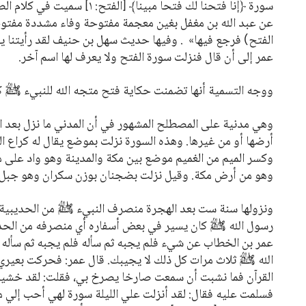
سورة
﴿إنا فتحنا لك فتحا مبينا﴾
[الفتح: ١] سميت في ك
tuguês
عن عبد الله بن مغفل بغين معجمة مفتوحة وفاء مشددة مفتو
усский
الفتح) فرجع فيها»
. وفيها حديث سهل بن حنيف لقد رأيتنا يوم 
عمر إلى أن قال فنزلت سورة الفتح ولا يعرف لها اسم آخر.
Shqip
ووجه التسمية أنها تضمنت حكاية فتح متجه الله للنبيء ﷺ ك
ษาไทย
Türkçe
وهي مدنية على المصطلح المشهور في أن المدني ما نزل بعد ال
أرضها أو من غيرها. وهذه السورة نزلت بموضع يقال له كراع ا
اردو
وكسر الميم من الغميم موضع بين مكة والمدينة وهو واد على 
体中文
وهو من أرض مكة. وقيل نزلت بضجنان بوزن سكران وهو جبل قر
Melayu
ونزولها سنة ست بعد الهجرة منصرف النبيء ﷺ من الحديبية 
رسول الله ﷺ كان يسير في بعض أسفاره أي منصرفه من الحديب
spañol
عمر بن الخطاب عن شيء فلم يجبه ثم سأله فلم يجبه ثم سأله 
swahili
الله ﷺ ثلاث مرات كل ذلك لا يجيبك. قال عمر: فحركت بعير
القرآن فما نشبت أن سمعت صارخا يصرخ بي، فقلت: لقد خشيت
ng Việt
فسلمت عليه فقال: لقد أنزلت علي الليلة سورة لهي أحب إلي م