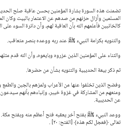
تضمنت هذه السورة بشارة المؤمنين بحسن عاقبة صلح الحديبي
المسلمين وأزال حزنهم من صدهم عن الاعتمار بالبيت وكان المس
كالخائبين فأعلمهم الله بأن العاقبة لهم، وأن دائرة السوء على 
والتنويه بكرامة النبيء ﷺ عند ربه ووعده بنصر متعاقب.
والثناء على المؤمنين الذين عزروه وبايعوه، وأن الله قدم مثله
ثم ذكر بيعة الحديبية والتنويه بشأن من حضرها.
وفضح الذين تخلفوا عنها من الأعراب ولمزهم بالجبن والطمع 
ومنعهم من المشاركة في غزوة خيبر، وإنباءهم بأنهم سيدعون إ
عن الحديبية.
ووعد النبيء ﷺ بفتح آخر يعقبه فتح أعظم منه وبفتح مكة. و
تعالى
﴿فعجل لكم هذه﴾
[الفتح: ٢٠]
.