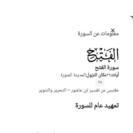
اختر اللغ
معلومات عن السورة
English
048
العربية
বাংলা
سورة الفتح
آيات
:
٢٩
مكان النزول
:
المدينة المنورة
فارسی
Aa
ançais
مقتبس من تفسير ابن عاشور – التحرير والتنوير
onesia
تمهيد عام للسورة
taliano
Dutch