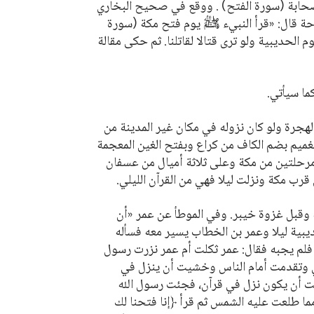
لام الصحابة (سورة الفتح) . ووقع في صحيح البخاري
Por
حة قال:
«قرأ النبيء ﷺ يوم فتح مكة (سورة
р
الحديبية ولو ترى قتالا لقاتلنا. ثم حكى مقالة
ما سيأتي.
ภา
هجرة ولو كان نزوله في مكان غير المدينة من
لغميم بضم الكاف من كراع وبفتح الغين المعجمة
مرحلتين من مكة وعلى ثلاثة أميال من عسفان
简
ب مكة ونزلت ليلا فهي من القرآن الليلي.
وقبل غزوة خيبر. وفي الموطأ عن عمر
«أن
ية ليلا وعمر بن الخطاب يسير معه فسأله
E
فلم يجبه فقال: عمر ثكلت أم عمر نزرت رسول
Ki
ي وتقدمت أمام الناس وخشيت أن ينزل في
 أن يكون نزل في قرآن، فجئت رسول الله
Tiế
ما طلعت عليه الشمس ثم قرأ ﴿إنا فتحنا لك