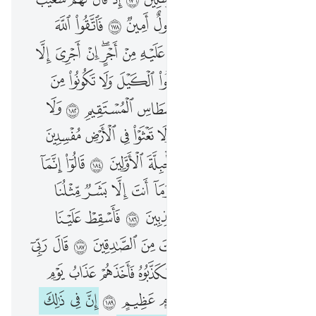
كَذَّبَ أَصْحَـٰبُ لْـَٔيْكَةِ ٱلْمُرْسَلِينَ ١٧٦ إِذْ قَالَ لَهُمْ شُعَيْبٌ أَلَا تَتَّقُونَ ١٧٧ إِنِّى لَكُمْ رَسُولٌ أَمِينٌۭ ١٧٨ فَٱتَّقُوا۟ ٱللَّهَ وَأَطِيعُونِ ١٧٩ وَمَآ أَسْـَٔلُكُمْ عَلَيْهِ مِنْ أَجْرٍ ۖ إِنْ أَجْرِىَ إِلَّا عَلَىٰ رَبِّ ٱلْعَـٰلَمِينَ ١٨٠ ۞ أَوْفُوا۟ ٱلْكَيْلَ وَلَا تَكُونُوا۟ مِنَ ٱلْمُخْسِرِينَ ١٨١ وَزِنُوا۟ بِٱلْقِسْطَاسِ ٱلْمُسْتَقِيمِ ١٨٢ وَلَا تَبْخَسُوا۟ ٱلنَّاسَ أَشْيَآءَهُمْ وَلَا تَعْثَوْا۟ فِى ٱلْأَرْضِ مُفْسِدِينَ ١٨٣ وَٱتَّقُوا۟ ٱلَّذِى خَلَقَكُمْ وَٱلْجِبِلَّةَ ٱلْأَوَّلِينَ ١٨٤ قَالُوٓا۟ إِنَّمَآ أَنتَ مِنَ ٱلْمُسَحَّرِينَ ١٨٥ وَمَآ أَنتَ إِلَّا بَشَرٌۭ مِّثْلُنَا وَإِن نَّظُنُّكَ لَمِنَ ٱلْكَـٰذِبِينَ ١٨٦ فَأَسْقِطْ عَلَيْنَا كِسَفًۭا مِّنَ ٱلسَّمَآءِ إِن كُنتَ مِنَ ٱلصَّـٰدِقِينَ ١٨٧ قَالَ رَبِّىٓ أَعْلَمُ بِمَا تَعْمَلُونَ ١٨٨ فَكَذَّبُوهُ فَأَخَذَهُمْ عَذَابُ يَوْمِ ٱلظُّلَّةِ ۚ إِنَّهُۥ كَانَ عَذَابَ يَوْمٍ عَظِيمٍ ١٨٩ إِنَّ فِى ذَٰلِكَ لَـَٔايَةًۭ ۖ وَمَا كَانَ أَكْثَرُهُم مُّؤْمِنِينَ ١٩٠ وَإِنَّ رَبَّكَ لَهُوَ ٱلْعَزِيزُ ٱلرَّحِيمُ ١٩١
ﲹ
ﲺ
ﲻ
ﲼ
ﲽ
ﲾ
ﲿ
ﳀ
ﳁ
ﳂ
ﳃ
ﳄ
ﳅ
ﳆ
ﳇ
ﳈ
ﳉﳊ
ﳋ
ﳌ
ﳍ
ﳎ
ﳏ
ﳐ
ﳑ
ﳒ ﳓ
ﳔ
ﳕ
ﳖ
ﳗ
ﳘ
ﳙ
ﳚ
ﳛ
ﳜ
ﳝ
ﳞ
ﳟ
ﳠ
ﳡ
ﳢ
ﳣ
ﳤ
ﳥ
ﳦ
ﳧ
ﱁ
ﱂ
ﱃ
ﱄ
ﱅ
ﱆ
ﱇ
ﱈ
ﱉ
ﱊ
ﱋ
ﱌ
ﱍ
ﱎ
ﱏ
ﱐ
ﱑ
ﱒ
ﱓ
ﱔ
ﱕ
ﱖ
ﱗ
ﱘ
ﱙ
ﱚ
ﱛ
ﱜ
ﱝ
ﱞ
ﱟ
ﱠ
ﱡ
ﱢ
ﱣ
ﱤ
ﱥ
ﱦ
ﱧ
ﱨ
ﱩ
ﱪ
ﱫﱬ
ﱭ
ﱮ
ﱯ
ﱰ
ﱱ
ﱲ
ﱳ
ﱴ
ﱵ