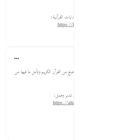
العظة والاعتبار.
لقراءة المزيد اذهب إلى موسوعة الهدايات القرآنية:
https://hidayaaencyc.net/mawso3a
٠
٠
القرآن تدبر وعمل
قبل ٤٠ أسبوعًا
·
المراجع
آية ١٩٠:٢٦
اقرأ قصة قوم شعيب في أكثر من موضع من القرآن الكريم وتأمل ما فيها من
فوائد.
* للمزيد عن هذه الآية في مصحف تدبر وعمل:
https://altadabbur.com/#aya=26_190
#عمل
٠
٠