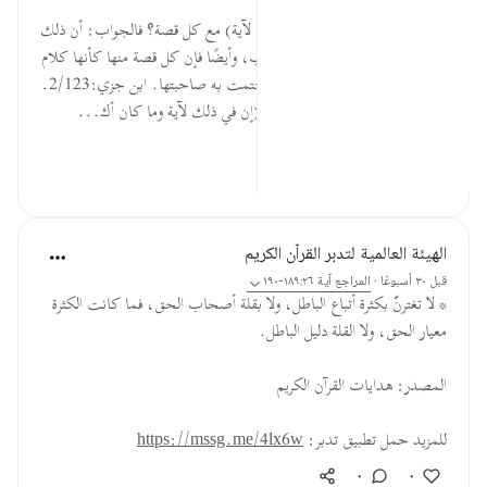
قبل ٤٠ أسبوعًا
·
المراجع
آية ١٩٠:٢٦
فإن قيل: لم كرر قوله: (إن في ذلك لآية) مع كل قصة؟ فالجواب: أن ذلك
أبلغ في الاعتبار، وأشدّ تنبيهًا للقلوب، وأيضًا فإن كل قصة منها كأنها كلام
قائم مستقل بنفسه، فختمت بما ختمت به صاحبتها. ابن جزي:2/123.
السؤال: ما الفائدة من تكرار قوله: (إن في ذلك لآية وما كان أك...
عرض المزيد
٠
٠
الهيئة العالمية لتدبر القرآن الكريم
قبل ٣٠ أسبوعًا
·
المراجع
آية ١٨٩:٢٦-١٩٠
* لا تغترنّ بكثرة أتباع الباطل، ولا بقلة أصحاب الحق، فما كانت الكثرة
معيار الحق، ولا القلة دليل الباطل.
المصدر: هدايات القرآن الكريم
للمزيد حمل تطبيق تدبر:
https://mssg.me/4lx6w
٠
٠