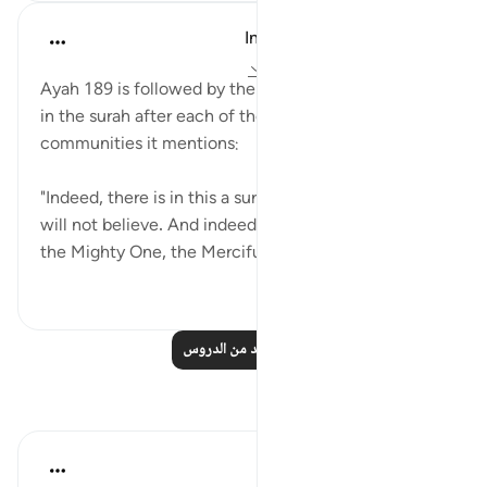
In the Shade of the Quran
قبل ٣١ أسبوعًا
·
المراجع
آية ١٩٠:٢٦-١٩١
Ayah 189 is followed by the same conclusion given
in the surah after each of the stories of past
communities it mentions:
"Indeed, there is in this a sure sign; yet most of them
will not believe. And indeed it is your Lord who is
the Mighty One, the Merciful....
عرض المزيد
٠
٠
اقرأ المزيد من الدروس
تأملات
القرآن تدبر وعمل