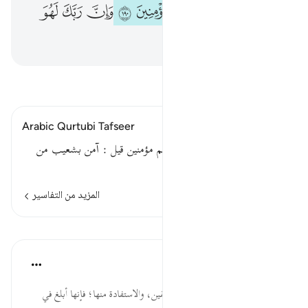
ﱶﱷ
ﱸ
ﱹ
ﱺ
ﱻ
ﱼ
ﱽ
ﱾ
ﱿ
ﲀ
ﲁ
ﲂ
اقرأ التفسير
Arabic Qurtubi Tafseer
إن في ذلك لآية وما كان أكثرهم مؤمنين قيل : آمن بشعيب من
الفئتين تسعمائة نفر .
المزيد من التفاسير
الدروس
موسوعة الهدايات القرآنية
قبل ٤٠ أسبوعًا
·
المراجع
آية ١٩٠:٢٦
لآيَةً ... الوقوف على قصص السابقين، والاستفادة منها؛ فإنها أبلغ في