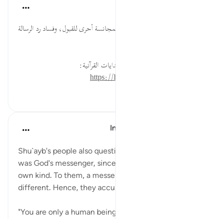
موسوعة الهدايات القرآنية
قبل ٤٠ أسبوعًا
·
المراجع
آية ١٨٦:٢٦
بَشَرٌ ... البشرية لا تنافي النبوة؛ فالمجانسة أحرى للقبول، وفساد رد الرسالة
لصفة المُرسَل.
لقراءة المزيد اذهب إلى موسوعة الهدايات القرآنية:
https://hidayaaencyc.net/mawso3a
٠
٠
In the Shade of the Quran
قبل ٣١ أسبوعًا
·
المراجع
آية ١٨٦:٢٦
Shu`ayb's people also questioned the fact that he
was God's messenger, since he was a man of their
own kind. To them, a messenger of God should be
different. Hence, they accused him of telling lies:
"You are only a human being like us! And, indeed, we