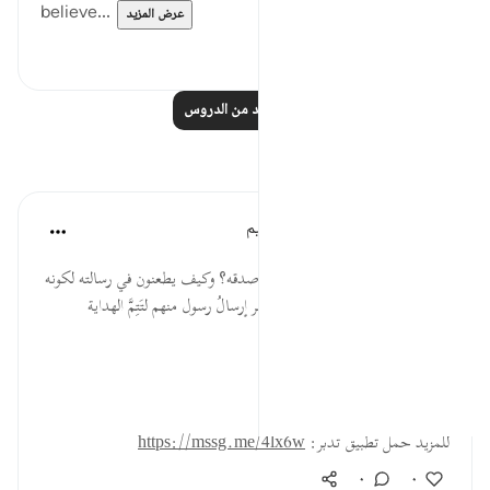
believe...
عرض المزيد
٠
٠
اقرأ المزيد من الدروس
تأملات
الهيئة العالمية لتدبر القرآن الكريم
قبل ٣٠ أسبوعًا
·
المراجع
آية ١٨٦:٢٦
* كيف يرمونه بالكذب وقد علموا صدقه؟ وكيف يطعنون في رسالته لكونه
بشرًا وهم يعلمون أن المصلحة للبشر إرسالُ رسول منهم لتَتِمَّ الهداية
بالاقتداء به؟!
المصدر: هدايات القرآن الكريم
للمزيد حمل تطبيق تدبر:
https://mssg.me/4lx6w
٠
٠