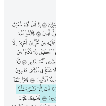
اقرأ في السياق
الفصل ٢٦, صفحة ٣٧٥, جوز ١٩
كذب اصحاب الايكة المرسلين ١٧٦ اذ قال لهم شعيب الا تتقون ١٧٧ اني لكم رسول امين ١٧٨ فاتقوا الله واطيعون ١٧٩ وما اسالكم عليه من اجر ان اجري الا على رب العالمين ١٨٠ ۞ اوفوا الكيل ولا تكونوا من المخسرين ١٨١ وزنوا بالقسطاس المستقيم ١٨٢ ولا تبخسوا الناس اشياءهم ولا تعثوا في الارض مفسدين ١٨٣ واتقوا الذي خلقكم والجبلة الاولين ١٨٤ قالوا انما انت من المسحرين ١٨٥ وما انت الا بشر مثلنا وان نظنك لمن الكاذبين ١٨٦ فاسقط علينا كسفا من السماء ان كنت من الصادقين ١٨٧ قال ربي اعلم بما تعملون ١٨٨ فكذبوه فاخذهم عذاب يوم الظلة انه كان عذاب يوم عظيم ١٨٩ ان في ذالك لاية وما كان اكثرهم مومنين ١٩٠ وان ربك لهو العزيز الرحيم ١٩١
ﲰ
ﲱ
ﲲ
ﲳ
ﲴ
ﲵ
ﲶ
ﲷ
ﲸ
كَذَّبَ أَصْحَـٰبُ لْـَٔيْكَةِ ٱلْمُرْسَلِينَ ١٧٦ إِذْ قَالَ لَهُمْ شُعَيْبٌ أَلَا تَتَّقُونَ ١٧٧ إِنِّى لَكُمْ رَسُولٌ أَمِينٌۭ ١٧٨ فَٱتَّقُوا۟ ٱللَّهَ وَأَطِيعُونِ ١٧٩ وَمَآ أَسْـَٔلُكُمْ عَلَيْهِ مِنْ أَجْرٍ ۖ إِنْ أَجْرِىَ إِلَّا عَلَىٰ رَبِّ ٱلْعَـٰلَمِينَ ١٨٠ ۞ أَوْفُوا۟ ٱلْكَيْلَ وَلَا تَكُونُوا۟ مِنَ ٱلْمُخْسِرِينَ ١٨١ وَزِنُوا۟ بِٱلْقِسْطَاسِ ٱلْمُسْتَقِيمِ ١٨٢ وَلَا تَبْخَسُوا۟ ٱلنَّاسَ أَشْيَآءَهُمْ وَلَا تَعْثَوْا۟ فِى ٱلْأَرْضِ مُفْسِدِينَ ١٨٣ وَٱتَّقُوا۟ ٱلَّذِى خَلَقَكُمْ وَٱلْجِبِلَّةَ ٱلْأَوَّلِينَ ١٨٤ قَالُوٓا۟ إِنَّمَآ أَنتَ مِنَ ٱلْمُسَحَّرِينَ ١٨٥ وَمَآ أَنتَ إِلَّا بَشَرٌۭ مِّثْلُنَا وَإِن نَّظُنُّكَ لَمِنَ ٱلْكَـٰذِبِينَ ١٨٦ فَأَسْقِطْ عَلَيْنَا كِسَفًۭا مِّنَ ٱلسَّمَآءِ إِن كُنتَ مِنَ ٱلصَّـٰدِقِينَ ١٨٧ قَالَ رَبِّىٓ أَعْلَمُ بِمَا تَعْمَلُونَ ١٨٨ فَكَذَّبُوهُ فَأَخَذَهُمْ عَذَابُ يَوْمِ ٱلظُّلَّةِ ۚ إِنَّهُۥ كَانَ عَذَابَ يَوْمٍ عَظِيمٍ ١٨٩ إِنَّ فِى ذَٰلِكَ لَـَٔايَةًۭ ۖ وَمَا كَانَ أَكْثَرُهُم مُّؤْمِنِينَ ١٩٠ وَإِنَّ رَبَّكَ لَهُوَ ٱلْعَزِيزُ ٱلرَّحِيمُ ١٩١
ﲹ
ﲺ
ﲻ
ﲼ
ﲽ
ﲾ
ﲿ
ﳀ
ﳁ
ﳂ
ﳃ
ﳄ
ﳅ
ﳆ
ﳇ
ﳈ
ﳉﳊ
ﳋ
ﳌ
ﳍ
ﳎ
ﳏ
ﳐ
ﳑ
ﳒ ﳓ
ﳔ
ﳕ
ﳖ
ﳗ
ﳘ
ﳙ
ﳚ
ﳛ
ﳜ
ﳝ
ﳞ
ﳟ
ﳠ
ﳡ
ﳢ
ﳣ
ﳤ
ﳥ
ﳦ
ﳧ
ﱁ
ﱂ
ﱃ
ﱄ
ﱅ
ﱆ
ﱇ
ﱈ
ﱉ
ﱊ
ﱋ
ﱌ
ﱍ
ﱎ
ﱏ
ﱐ
ﱑ
ﱒ
ﱓ
ﱔ
ﱕ
ﱖ
ﱗ
ﱘ