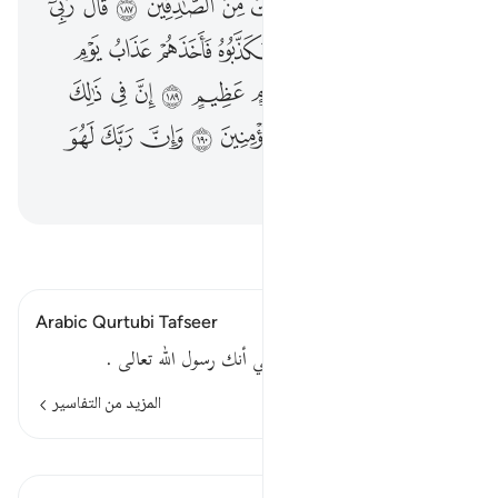
ﱙ
ﱚ
ﱛ
ﱜ
ﱝ
ﱞ
ﱟ
ﱠ
ﱡ
ﱢ
ﱣ
ﱤ
ﱥ
ﱦ
ﱧ
ﱨ
ﱩ
ﱪ
ﱫﱬ
ﱭ
ﱮ
ﱯ
ﱰ
ﱱ
ﱲ
ﱳ
ﱴ
ﱵ
ﱶﱷ
ﱸ
ﱹ
ﱺ
ﱻ
ﱼ
ﱽ
ﱾ
ﱿ
ﲀ
ﲁ
ﲂ
اقرأ التفسير
Arabic Qurtubi Tafseer
أي ما نظنك إلا من الكاذبين في أنك رسول الله تعالى .
المزيد من التفاسير
الدروس