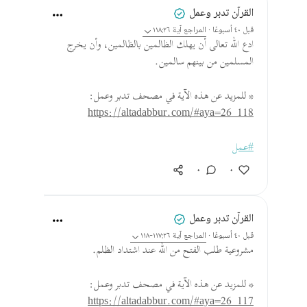
القرآن تدبر وعمل
قبل ٤٠ أسبوعًا
·
المراجع
آية ١١٨:٢٦
ادع الله تعالى أن يهلك الظالمين بالظالمين، وأن يخرج
المسلمين من بينهم سالمين.
* للمزيد عن هذه الآية في مصحف تدبر وعمل:
https://altadabbur.com/#aya=26_118
#عمل
٠
٠
القرآن تدبر وعمل
قبل ٤٠ أسبوعًا
·
المراجع
آية ١١٧:٢٦-١١٨
مشروعية طلب الفتح من الله عند اشتداد الظلم.
* للمزيد عن هذه الآية في مصحف تدبر وعمل:
https://altadabbur.com/#aya=26_117