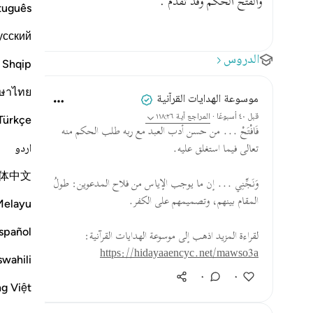
والفتح الحكم وقد تقدم .
tuguês
усский
الدروس
Shqip
ษาไทย
موسوعة الهدايات القرآنية
قبل ٤٠ أسبوعًا
·
المراجع
آية ١١٨:٢٦
Türkçe
فَافْتَحْ ... من حسن أدب العبد مع ربه طلب الحكم منه
اردو
تعالى فيما استغلق عليه.
体中文
وَنَجِّنِي ... إن ما يوجب الإياس من فلاح المدعوين: طولُ
المقام بينهم، وتصميمهم على الكفر.
Melayu
spañol
لقراءة المزيد اذهب إلى موسوعة الهدايات القرآنية:
https://hidayaaencyc.net/mawso3a
swahili
٠
٠
ng Việt