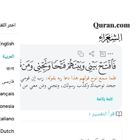
اختر اللغ
026
الشعراء
26:118
فافتح بيني وبينهم فتحا ونجني ومن معي من المومنين ٨
English
العربية
ﱫ
ﱬ
ﱭ
ﱮ
ﱯ
ﱰ
ﱱ
ﱲ
ﱳ
বাংলা
فلما سمع نوح قولهم هذا دعا ربه بقوله:
رب إن قومي أصروا على تك
فارسی
جحد توحيدك وكذَّب رسولك، ونجني ومَن معي من المؤمنين مما 
ançais
كلمة بكلمة
onesia
اقرأ التفسير
taliano
Dutch