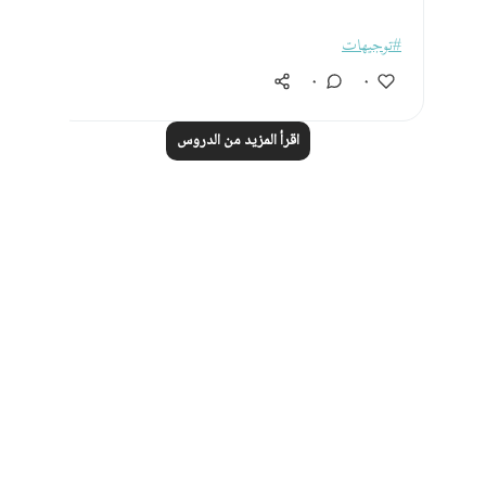
#توجيهات
٠
٠
اقرأ المزيد من الدروس
Notes
placeholders
close