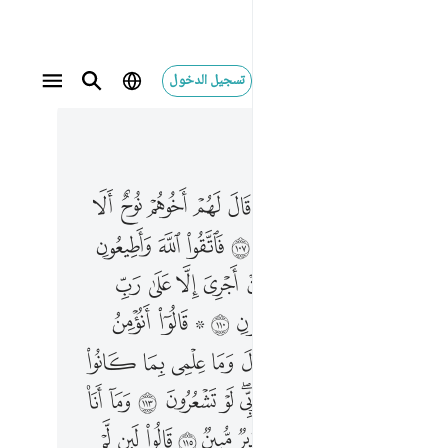
تسجيل الدخول
 في السياق
٣, جوز ١٩
 واطيعون ١٠٨ وما اسالكم عليه من اجر ان اجري الا على رب العالمين ١٠٩ فاتقوا الله واطيعون ١١٠ ۞ قالوا انومن لك واتبعك الارذلون ١١١ قال وما علمي بما كانوا يعملون ١١٢ ان حسابهم الا على ربي لو تشعرون ١١٣ وما انا بطارد المومنين ١١٤ ان انا الا نذير مبين ١١٥ قالوا لين لم تنته يا نوح لتكونن من المرجومين ١١٦ قال رب ان قومي كذبون ١١٧ فافتح بيني وبينهم فتحا ونجني ومن معي من المومنين ١١٨ فانجيناه ومن معه في الفلك المشحون ١١٩ ثم اغرقنا بعد الباقين ١٢٠ ان في ذالك لاية وما كان اكثرهم مومنين ١٢١ وان ربك لهو العزيز الرحيم ١٢٢
ﳀ
ﳁ
ﳂ
ﳃ
ﳄ
ﳅ
ﳆ
ﳇ
ﳈ
ﳉ
وَأَطِيعُونِ ١٠٨ وَمَآ أَسْـَٔلُكُمْ عَلَيْهِ مِنْ أَجْرٍ ۖ إِنْ أَجْرِىَ إِلَّا عَلَىٰ رَبِّ ٱلْعَـٰلَمِينَ ١٠٩ فَٱتَّقُوا۟ ٱللَّهَ وَأَطِيعُونِ ١١٠ ۞ قَالُوٓا۟ أَنُؤْمِنُ لَكَ وَٱتَّبَعَكَ ٱلْأَرْذَلُونَ ١١١ قَالَ وَمَا عِلْمِى بِمَا كَانُوا۟ يَعْمَلُونَ ١١٢ إِنْ حِسَابُهُمْ إِلَّا عَلَىٰ رَبِّى ۖ لَوْ تَشْعُرُونَ ١١٣ وَمَآ أَنَا۠ بِطَارِدِ ٱلْمُؤْمِنِينَ ١١٤ إِنْ أَنَا۠ إِلَّا نَذِيرٌۭ مُّبِينٌۭ ١١٥ قَالُوا۟ لَئِن لَّمْ تَنتَهِ يَـٰنُوحُ لَتَكُونَنَّ مِنَ ٱلْمَرْجُومِينَ ١١٦ قَالَ رَبِّ إِنَّ قَوْمِى كَذَّبُونِ ١١٧ فَٱفْتَحْ بَيْنِى وَبَيْنَهُمْ فَتْحًۭا وَنَجِّنِى وَمَن مَّعِىَ مِنَ ٱلْمُؤْمِنِينَ ١١٨ فَأَنجَيْنَـٰهُ وَمَن مَّعَهُۥ فِى ٱلْفُلْكِ ٱلْمَشْحُونِ ١١٩ ثُمَّ أَغْرَقْنَا بَعْدُ ٱلْبَاقِينَ ١٢٠ إِنَّ فِى ذَٰلِكَ لَـَٔايَةًۭ ۖ وَمَا كَانَ أَكْثَرُهُم مُّؤْمِنِينَ ١٢١ وَإِنَّ رَبَّكَ لَهُوَ ٱلْعَزِيزُ ٱلرَّحِيمُ ١٢٢
ﳋ
ﳌ
ﳍ
ﳎ
ﳏ
ﳐ
ﳑ
ﳒ
ﳓ
ﳕ
ﳖ
ﳗ
ﳘ
ﳙﳚ
ﳛ
ﳜ
ﳝ
ﳞ
ﳟ
ﳡ
ﳢ
ﳣ
ﳤ
ﳥ
ﳦ ﳧ
ﳨ
ﳪ
ﳫ
ﳬ
ﱁ
ﱂ
ﱃ
ﱄ
ﱅ
ﱇ
ﱈ
ﱉ
ﱊ
ﱋ
ﱌﱍ
ﱎ
ﱏ
ﱐ
ﱑ
ﱒ
ﱔ
ﱕ
ﱖ
ﱗ
ﱘ
ﱙ
ﱚ
ﱛ
ﱜ
ﱝ
ﱞ