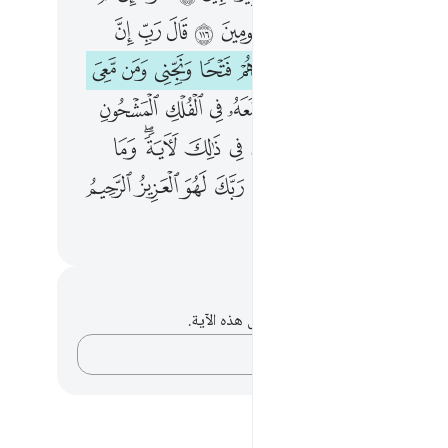
ﱠ
ﱡ
ﱢ
ﱣ
ﱤ
ﱥ
ﱦ
ﱧ
ﱩ
ﱪ
ﱫ
ﱬ
ﱭ
ﱮ
ﱯ
ﱰ
ﱱ
ﱳ
ﱴ
ﱵ
ﱶ
ﱷ
ﱸ
ﱹ
ﱺ
ﱼ
ﱽ
ﱾ
ﱿ
ﲀ
ﲁ
ﲂ
ﲃ
ﲄﲅ
ﲆ
ﲈ
ﲉ
ﲊ
ﲋ
ﲌ
ﲍ
ﲎ
ﲏ
حظات وتأملات
لديك أي ملاحظات أو تأملات حول هذه الآية.
دوّن أفكارك…