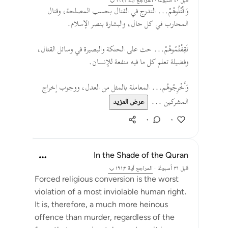
قبل ٤٠ أسبوعًا
·
المراجع
آية ١٩١:٢
وَاقْتُلُوهُمْ... التدرج في القتال بحسب المصلحة، وقتال
المحارب في كل حال، والبشارة بنصر الإسلام.
ثَقِفْتُمُوهُمْ... حث على الحنكة والبصيرة في وسائل القتال،
وفضيلة تعلم كل ما فيه منفعة للإنسان.
وَأَخْرِجُوهُم... المعاملة بالمثل من العدل، ووجوب إخراج
المشركين ...
عرض المزيد
٠
٠
In the Shade of the Quran
قبل ٣١ أسبوعًا
·
المراجع
آية ١٩١:٢
Forced religious conversion is the worst
violation of a most inviolable human right.
It is, therefore, a much more heinous
offence than murder, regardless of the