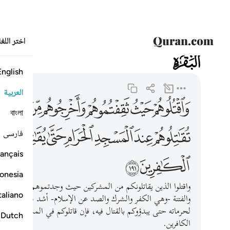
اختر اللغ
002
البقرة
2:191
واقتلوهم حيث ثقفتموهم واخرجوهم من حيث اخرجوكم والفتن
English
العربية
ﱁ
ﱂ
ﱃ
ﱄ
ﱅ
ﱆ
ﱇ
বাংলা
ﱏ
ﱐ
ﱑ
ﱒ
ﱓ
ﱔ
ﱕﱖ
فارسی
ançais
ﱝ
ﱞ
onesia
واقتلوا الذين يقاتلونكم من المشركين حيث وجدتموهم، وأخرجو
taliano
والفتنة -وهي الكفر والشرك والصد عن الإسلام- أشد من قتلكم إيا
لحرماته حتى يبدؤوكم بالقتال فيه، فإن قاتلوكم في المسجد الحرام
Dutch
الكافرين.