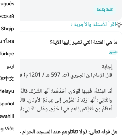
tuguês
كلمة بكلمة
усский
اقرأ الأسئلة والأجوبة
Shqip
ษาไทย
ما هي الفتنة التي تشير إليها الآية؟
تبديل 
تفسير
Türkçe
اردو
إجابة
قال الإمام ابن الجوزي (ت. 597 هـ / 1201م) في كتاب زاد المسير:
体中文
أمّا الفِتْنَةُ، فَفِيها قَوْلانِ. أحَدُهُما: أنَّها الشِّرْكُ، قالَهُ ابْنُ مَسْع
Melayu
والثّانِي: أنَّها ارْتِدادُ المُؤْمِنِ إلى عِبادَةِ الأوْثانِ. قالَهُ مُجاهِدٌ. 
spañol
أعْظَمُ مِن قَتْلِكم إيّاهم في الحَرَمِ. وعَلى الثّانِي: ارْتِدادُ المُؤْمِنِ 
swahili
ng Việt
هل قوله تعالى: (ولا تقاتلوهم عند المسجد الحرام حتى يقاتل
تبديل 