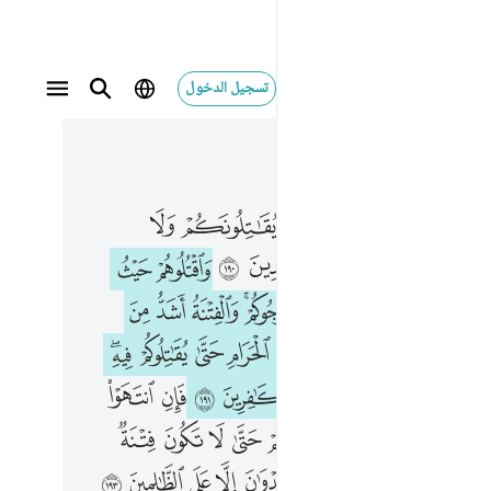
تسجيل الدخول
 في السياق
كم فاقتلوهم كذالك جزاء الكافرين ١٩١
٣, جوز ٢
ه الذين يقاتلونكم ولا تعتدوا ان الله لا يحب المعتدين ١٩٠ واقتلوهم حيث ثقفتموهم واخرجوهم من حيث اخرجوكم والفتنة اشد من القتل ولا تقاتلوهم عند المسجد الحرام حتى يقاتلوكم فيه فان قاتلوكم فاقتلوهم كذالك جزاء الكافرين ١٩١ فان انتهوا فان الله غفور رحيم ١٩٢ وقاتلوهم حتى لا تكون فتنة ويكون الدين لله فان انتهوا فلا عدوان الا على الظالمين ١٩٣
ﲿ
ﳀ
ﳁ
ﳂ
ﳃ
ﳄ
ِ ٱلَّذِينَ يُقَـٰتِلُونَكُمْ وَلَا تَعْتَدُوٓا۟ ۚ إِنَّ ٱللَّهَ لَا يُحِبُّ ٱلْمُعْتَدِينَ ١٩٠ وَٱقْتُلُوهُمْ حَيْثُ ثَقِفْتُمُوهُمْ وَأَخْرِجُوهُم مِّنْ حَيْثُ أَخْرَجُوكُمْ ۚ وَٱلْفِتْنَةُ أَشَدُّ مِنَ ٱلْقَتْلِ ۚ وَلَا تُقَـٰتِلُوهُمْ عِندَ ٱلْمَسْجِدِ ٱلْحَرَامِ حَتَّىٰ يُقَـٰتِلُوكُمْ فِيهِ ۖ فَإِن قَـٰتَلُوكُمْ فَٱقْتُلُوهُمْ ۗ كَذَٰلِكَ جَزَآءُ ٱلْكَـٰفِرِينَ ١٩١ فَإِنِ ٱنتَهَوْا۟ فَإِنَّ ٱللَّهَ غَفُورٌۭ رَّحِيمٌۭ ١٩٢ وَقَـٰتِلُوهُمْ حَتَّىٰ لَا تَكُونَ فِتْنَةٌۭ وَيَكُونَ ٱلدِّينُ لِلَّهِ ۖ فَإِنِ ٱنتَهَوْا۟ فَلَا عُدْوَٰنَ إِلَّا عَلَى ٱلظَّـٰلِمِينَ ١٩٣
ﳆ
ﳇ
ﳈ
ﳉ
ﳊ
ﳋ
ﳌ
ﱁ
ﱂ
ﱄ
ﱅ
ﱆ
ﱇﱈ
ﱉ
ﱊ
ﱋ
ﱎ
ﱏ
ﱐ
ﱑ
ﱒ
ﱓ
ﱔ
ﱕﱖ
ﱘ
ﱙﱚ
ﱛ
ﱜ
ﱝ
ﱞ
ﱟ
ﱠ
ﱢ
ﱣ
ﱤ
ﱥ
ﱦ
ﱧ
ﱨ
ﱩ
ﱪ
ﱬ
ﱭﱮ
ﱯ
ﱰ
ﱱ
ﱲ
ﱳ
ﱴ
ﱵ
ﱶ