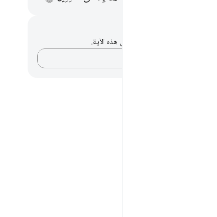
حظات وتأملات
لديك أي ملاحظات أو تأملات حول هذه الآية.
دوّن أفكارك…
 منسوخ أم لا؟