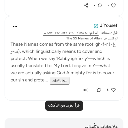
٠
٠
J Yousef
قبل ٨ سنوات
·
المراجع
آية ٦٦:٣٨، ٤٢:٤٠، ٥:٣٩، ١٠:٧١، ٨٢:٢٠
تم النشر فى
The 99 Names of Allah
These Names comes from the same root: gh-f-r (غ-
ف-ر), which linguistically means to cover and
protect. When we say 'Rabby ighfir-ly'—which is
usually translated to 'My Lord, forgive me'—what
we are actually asking God Almighty for is to cover
our sin and prote...
عرض المزيد
٠
٤
اقرأ المزيد من التأملات
ملاحظات وتأملات