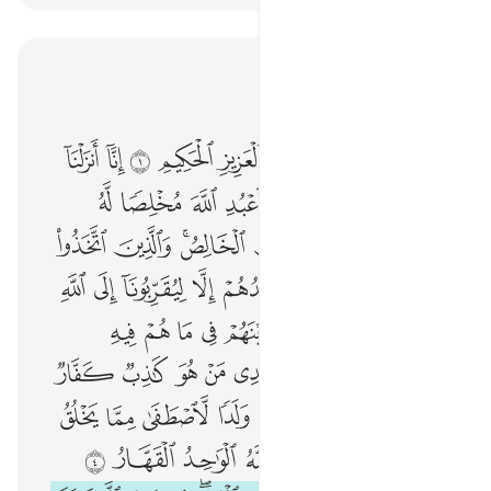
اقرأ في السياق
الفصل ٣٩, صفحة ٤٥٨, جوز ٢٣
تنزيل الكتاب من الله العزيز الحكيم ١ انا انزلنا اليك الكتاب بالحق فاعبد الله مخلصا له الدين ٢ الا لله الدين الخالص والذين اتخذوا من دونه اولياء ما نعبدهم الا ليقربونا الى الله زلفى ان الله يحكم بينهم في ما هم فيه يختلفون ان الله لا يهدي من هو كاذب كفار ٣ لو اراد الله ان يتخذ ولدا لاصطفى مما يخلق ما يشاء سبحانه هو الله الواحد القهار ٤ خلق السماوات والارض بالحق يكور الليل على النهار ويكور النهار على الليل وسخر الشمس والقمر كل يجري لاجل مسمى الا هو العزيز الغفار ٥ خلقكم من نفس واحدة ثم جعل منها زوجها وانزل لكم من الانعام ثمانية ازواج يخلقكم في بطون امهاتكم خلقا من بعد خلق في ظلمات ثلاث ذالكم الله ربكم له الملك لا الاه الا هو فانى تصرفون ٦
ﱤ
ﱥ
ﱦ
ﱧ
ﱨ
ﱩ
ﱪ
ﱫ
ﱬ
تَنزِيلُ ٱلْكِتَـٰبِ مِنَ ٱللَّهِ ٱلْعَزِيزِ ٱلْحَكِيمِ ١ إِنَّآ أَنزَلْنَآ إِلَيْكَ ٱلْكِتَـٰبَ بِٱلْحَقِّ فَٱعْبُدِ ٱللَّهَ مُخْلِصًۭا لَّهُ ٱلدِّينَ ٢ أَلَا لِلَّهِ ٱلدِّينُ ٱلْخَالِصُ ۚ وَٱلَّذِينَ ٱتَّخَذُوا۟ مِن دُونِهِۦٓ أَوْلِيَآءَ مَا نَعْبُدُهُمْ إِلَّا لِيُقَرِّبُونَآ إِلَى ٱللَّهِ زُلْفَىٰٓ إِنَّ ٱللَّهَ يَحْكُمُ بَيْنَهُمْ فِى مَا هُمْ فِيهِ يَخْتَلِفُونَ ۗ إِنَّ ٱللَّهَ لَا يَهْدِى مَنْ هُوَ كَـٰذِبٌۭ كَفَّارٌۭ ٣ لَّوْ أَرَادَ ٱللَّهُ أَن يَتَّخِذَ وَلَدًۭا لَّٱصْطَفَىٰ مِمَّا يَخْلُقُ مَا يَشَآءُ ۚ سُبْحَـٰنَهُۥ ۖ هُوَ ٱللَّهُ ٱلْوَٰحِدُ ٱلْقَهَّارُ ٤ خَلَقَ ٱلسَّمَـٰوَٰتِ وَٱلْأَرْضَ بِٱلْحَقِّ ۖ يُكَوِّرُ ٱلَّيْلَ عَلَى ٱلنَّهَارِ وَيُكَوِّرُ ٱلنَّهَارَ عَلَى ٱلَّيْلِ ۖ وَسَخَّرَ ٱلشَّمْسَ وَٱلْقَمَرَ ۖ كُلٌّۭ يَجْرِى لِأَجَلٍۢ مُّسَمًّى ۗ أَلَا هُوَ ٱلْعَزِيزُ ٱلْغَفَّـٰرُ ٥ خَلَقَكُم مِّن نَّفْسٍۢ وَٰحِدَةٍۢ ثُمَّ جَعَلَ مِنْهَا زَوْجَهَا وَأَنزَلَ لَكُم مِّنَ ٱلْأَنْعَـٰمِ ثَمَـٰنِيَةَ أَزْوَٰجٍۢ ۚ يَخْلُقُكُمْ فِى بُطُونِ أُمَّهَـٰتِكُمْ خَلْقًۭا مِّنۢ بَعْدِ خَلْقٍۢ فِى ظُلُمَـٰتٍۢ ثَلَـٰثٍۢ ۚ ذَٰلِكُمُ ٱللَّهُ رَبُّكُمْ لَهُ ٱلْمُلْكُ ۖ لَآ إِلَـٰهَ إِلَّا هُوَ ۖ فَأَنَّىٰ تُصْرَفُونَ ٦
ﱭ
ﱮ
ﱯ
ﱰ
ﱱ
ﱲ
ﱳ
ﱴ
ﱵ
ﱶ
ﱷ
ﱸ
ﱹﱺ
ﱻ
ﱼ
ﱽ
ﱾ
ﱿ
ﲀ
ﲁ
ﲂ
ﲃ
ﲄ
ﲅ
ﲆ
ﲇ
ﲈ
ﲉ
ﲊ
ﲋ
ﲌ
ﲍ
ﲎ
ﲏﲐ
ﲑ
ﲒ
ﲓ
ﲔ
ﲕ
ﲖ
ﲗ
ﲘ
ﲙ
ﲚ
ﲛ
ﲜ
ﲝ
ﲞ
ﲟ
ﲠ
ﲡ
ﲢ
ﲣ
ﲤﲥ
ﲦﲧ
ﲨ
ﲩ
ﲪ
ﲫ
ﲬ