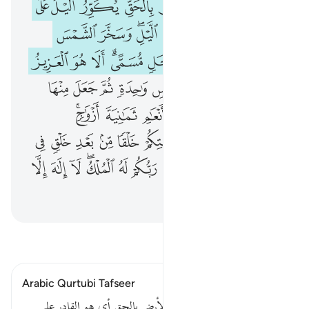
ﲭ
ﲮ
ﲯ
ﲰﲱ
ﲲ
ﲳ
ﲴ
ﲵ
ﲶ
ﲷ
ﲸ
ﲹﲺ
ﲻ
ﲼ
ﲽﲾ
ﲿ
ﳀ
ﳁ
ﳂﳃ
ﳄ
ﳅ
ﳆ
ﳇ
ﳈ
ﱁ
ﱂ
ﱃ
ﱄ
ﱅ
ﱆ
ﱇ
ﱈ
ﱉ
ﱊ
ﱋ
ﱌ
ﱍ
ﱎﱏ
ﱐ
ﱑ
ﱒ
ﱓ
ﱔ
ﱕ
ﱖ
ﱗ
ﱘ
ﱙ
ﱚﱛ
ﱜ
ﱝ
ﱞ
ﱟ
ﱠﱡ
ﱢ
ﱣ
ﱤ
ﱥﱦ
ﱧ
ﱨ
ﱩ
اقرأ التفسير
Arabic Qurtubi Tafseer
قوله تعالى : خلق السماوات والأرض بالحق أي هو القادر على