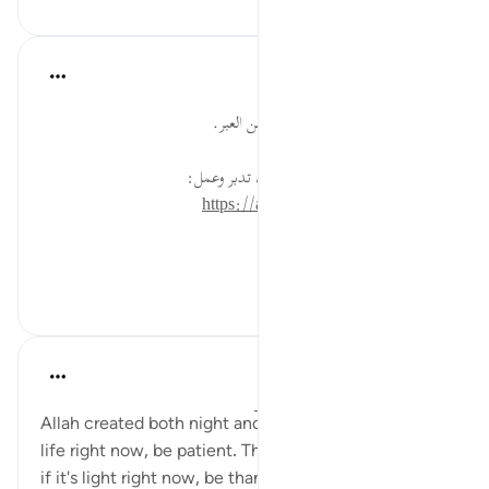
القرآن تدبر وعمل
قبل ٤٠ أسبوعًا
·
المراجع
آية ٥:٣٩
تأمل دوران الشمس والقمر وما فيه من العبر.
* للمزيد عن هذه الآية في مصحف تدبر وعمل:
https://altadabbur.com/#aya=39_5
#عمل
٠
٠
Yasmin Mogahed
قبل ٤ سنوات
·
المراجع
آية ٦٥:٤٠، ٥:٣٩
Allah created both night and day. If it's dark in your
life right now, be patient. The sun always rises. And
if it's light right now, be thankful. But know that the