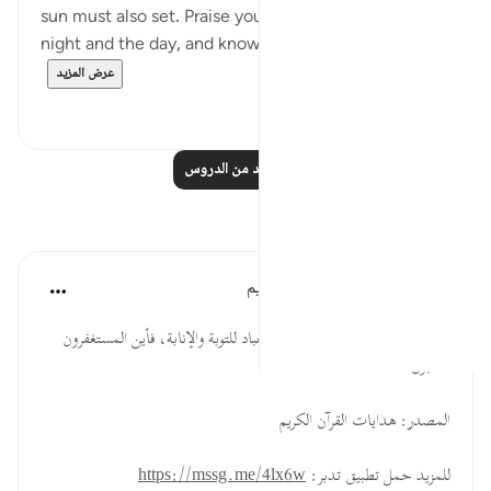
sun must also set. Praise your Maker for both the
night and the day, and know that He never set...
عرض المزيد
٢
٥٧
اقرأ المزيد من الدروس
تأملات
الهيئة العالمية لتدبر القرآن الكريم
قبل ٢٩ أسبوعًا
·
المراجع
آية ٥:٣٩
مع عزة الله وقوته فتح الطريق أمام العباد للتوبة والإنابة، فأين المستغفرون
التائبون؟
المصدر: هدايات القرآن الكريم
للمزيد حمل تطبيق تدبر:
https://mssg.me/4lx6w