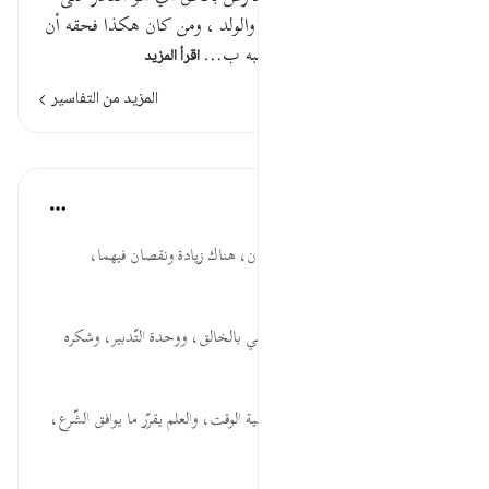
الكمال المستغني عن الصاحبة والولد ، ومن كان هكذا فحقه أن
يفرد بالعبادة لا أنه يشرك به . ونبه ب…
اقرأ المزيد
المزيد من التفاسير
الدروس
موسوعة الهدايات القرآنية
قبل ٤٠ أسبوعًا
·
المراجع
آية ٥:٣٩
يُكَوِّرُ ... منافع النّهار والليل متَّصلتان، هناك زيادة ونقصان فيهما،
وعجائب القرآن باقية.
وَسَخَّرَ ... للكون نظام ثابت، يوحي بالخالق، ووحدة التّدبير، وشكره
تعالى على تيسير الحياة.
يَجْرِي ... الشّمس متحرِّكة، وأهمية الوقت، والعلم يقرّر ما يوافق الشّرع،
وا...
عرض المزيد
٠
٠