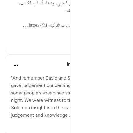
نَفَشَتْ فِيهِ... وجوب الضمان على الجاني، واتخاذ أسباب الكسب،
وحسن تعليم الله وتدبيره لشؤون خلقه.
لقراءة المزيد اذهب إلى موسوعة الهدايات القرآنية:
https://hi...
عرض المزيد
٠
٠
In the Shade of the Quran
قبل ٣١ أسبوعًا
·
المراجع
آية ٧٨:٢١
"And remember David and Solomon, when both
gave judgement concerning the field into which
some people's sheep had strayed and grazed by
night. We were witness to their judgement. We gave
Solomon insight into the case. Yet We gave sound
judgement and knowledge ...
عرض المزيد
٠
٠