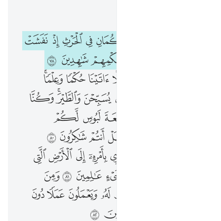
اقرأ في السياق
الفصل ٢١, صفحة ٣٢٨, جوز ١٧
وداوود وسليمان اذ يحكمان في الحرث اذ نفشت فيه غنم القوم وكنا لحكمهم شاهدين ٧٨ ففهمناها سليمان وكلا اتينا حكما وعلما وسخرنا مع داوود الجبال يسبحن والطير وكنا فاعلين ٧٩ وعلمناه صنعة لبوس لكم لتحصنكم من باسكم فهل انتم شاكرون ٨٠ ولسليمان الريح عاصفة تجري بامره الى الارض التي باركنا فيها وكنا بكل شيء عالمين ٨١ ومن الشياط
ﲇ
ﲈ
ﲉ
ﲊ
ﲋ
ﲌ
ﲍ
ﲎ
وَدَاوُۥدَ وَسُلَيْمَـٰنَ إِذْ يَحْكُمَانِ فِى ٱلْحَرْثِ إِذْ نَفَشَتْ فِيهِ غَنَمُ ٱلْقَوْمِ وَكُنَّا لِحُكْمِهِمْ شَـٰهِدِينَ ٧٨ فَفَهَّمْنَـٰهَا سُلَيْمَـٰنَ ۚ وَكُلًّا ءَاتَيْنَا حُكْمًۭا وَعِلْمًۭا ۚ وَسَخَّرْنَا مَعَ دَاوُۥدَ ٱلْجِبَالَ يُسَبِّحْنَ وَٱلطَّيْرَ ۚ وَكُنَّا فَـٰعِلِينَ ٧٩ وَعَلَّمْنَـٰهُ صَنْعَةَ لَبُوسٍۢ لَّكُمْ لِتُحْصِنَكُم مِّنۢ بَأْسِكُمْ ۖ فَهَلْ أَنتُمْ شَـٰكِرُونَ ٨٠ وَلِسُلَيْمَـٰنَ ٱلرِّيحَ عَاصِفَةًۭ تَجْرِى بِأَمْرِهِۦٓ إِلَى ٱلْأَرْضِ ٱلَّتِى بَـٰرَكْنَا فِيهَا ۚ وَكُنَّا بِكُلِّ شَىْءٍ عَـٰلِمِينَ ٨١ وَمِنَ ٱلشَّيَـ
ﲏ
ﲐ
ﲑ
ﲒ
ﲓ
ﲔ
ﲕ
ﲖ
ﲗﲘ
ﲙ
ﲚ
ﲛ
ﲜﲝ
ﲞ
ﲟ
ﲠ
ﲡ
ﲢ
ﲣﲤ
ﲥ
ﲦ
ﲧ
ﲨ
ﲩ
ﲪ
ﲫ
ﲬ
ﲭ
ﲮﲯ
ﲰ
ﲱ
ﲲ
ﲳ
ﲴ
ﲵ
ﲶ
ﲷ
ﲸ
ﲹ
ﲺ
ﲻ
ﲼ
ﲽﲾ
ﲿ
ﳀ
ﳁ
ﳂ
ﳃ
ﱁ
ﱂ
ﱃ
ﱄ
ﱅ
ﱆ
ﱇ
ﱈ
ﱉﱊ
ﱋ
ﱌ
ﱍ
ﱎ