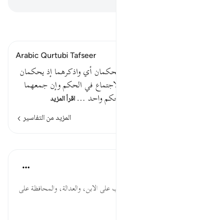
اقرأ التفسير
Arabic Qurtubi Tafseer
قوله تعالى : وداود وسليمان إذ يحكمان أي واذكرهما إذ يحكمان
، ولم يرد بقوله : إذ يحكمان الاجتماع في الحكم وإن جمعهما
في القول ؛ فإن حكمين على حكم واحد …
اقرأ المزيد
المزيد من التفاسير
الدروس
موسوعة الهدايات القرآنية
قبل ٤٠ أسبوعًا
·
المراجع
آية ٧٨:٢١
وَدَاوُودَ... تربية القرآن؛ بتقديم الأب على الابن، والعدالة، والمحافظة على
الممتلكات، وبركة الزراعة.