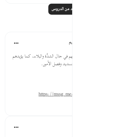
اقرأ المزيد من الدروس
تأملات
الهيئة العالمية لتدبر القرآن الكريم
قبل ٢٩ أسبوعًا
·
المراجع
آية ٧٨:٢١
* يرعى الله تعالى أولياءه، ويلطف بهم في حال الشدَّة والبلاء، كما يؤيدهم
ويعينهم في حال الأمن والرخاء؛ بالتسديد وفصل الأمور.
المصدر: هدايات القرآن الكريم
للمزيد حمل تطبيق تدبر:
https://mssg.me/4lx6w
٠
٠
القرآن تدبر وعمل
قبل ٤٠ أسبوعًا
·
المراجع
آية ٧٨:٢١-٧٩