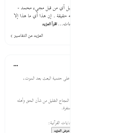
لقد وعدنا نحن وآباؤنا هذا من قبل أي من قبل مجيء محمد -
صلى الله عليه وسلم - ، فلم نر له حقيقة . إن هذا أي ما هذا إلا
أساطير الأولين أي أباطيلهم وترهات…
اقرأ المزيد
المزيد من التفاسير
الدروس
موسوعة الهدايات القرآنية
قبل ٤٠ أسبوعًا
·
المراجع
آية ٨٣:٢٣
وُعِدْنَا ... إجماع الرسالات والفطر على حتمية البعث بعد الموت،
والحساب بعد البعث.
أَسَاطِيرُ ... عادة المخذلين وأعداء النجاح التقليل من شأن الحق وأهله
بالأوصاف الكاذبة، والمسميات المنفرة.
لقراءة المزيد اذهب إلى موسوعة الهدايات القرآنية:
https://hidayaaencyc....
عرض المزيد