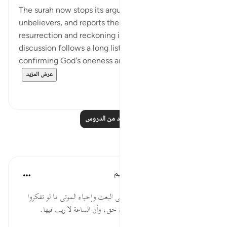
The surah now stops its argument with the
unbelievers, and reports their claims about
resurrection and reckoning in the life to come. This
discussion follows a long list of signs and pointers
confirming God's oneness and His being t...
عرض المزيد
٠
٠
اقرأ المزيد من الدروس
تأملات
الهيئة العالمية لتدبر القرآن الكريم
قبل ٣٠ أسبوعًا
·
المراجع
آية ٨٣:٢٣
* لقد أراهم الله من الآيات الدالة على البعث وإحياء الموتى ما لو تفكروا
أقل تفكر في ذلك لعلموا أن وعد الله حق، وأن الساعة لا ريب فيها.