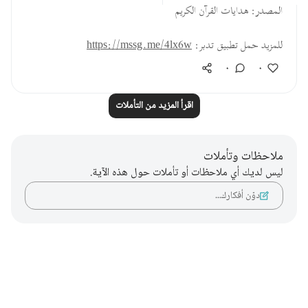
المصدر: هدايات القرآن الكريم
للمزيد حمل تطبيق تدبر:
https://mssg.me/4lx6w
٠
٠
اقرأ المزيد من التأملات
ملاحظات وتأملات
ليس لديك أي ملاحظات أو تأملات حول هذه الآية.
دوّن أفكارك…