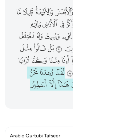
وهو الذي انشا لكم السمع والابصار والافيدة قليلا ما تشكرون ٧٨ وهو الذي ذراكم في الارض واليه تحشرون ٧٩ وهو الذي يحيي ويميت وله اختلاف الليل والنهار افلا تعقلون ٨٠ بل قالوا مثل ما قال الاولون ٨١ قالوا ااذا متنا وكنا ترابا وعظاما اانا لمبعوثون ٨٢ لقد وعدنا نحن واباونا هاذا من قبل ان هاذا الا اساطير الاولين ٨٣
ﱤ
ﱥ
ﱦ
ﱧ
ﱨ
ﱩ
ﱪﱫ
ﱬ
ﱭ
وَهُوَ ٱلَّذِىٓ أَنشَأَ لَكُمُ ٱلسَّمْعَ وَٱلْأَبْصَـٰرَ وَٱلْأَفْـِٔدَةَ ۚ قَلِيلًۭا مَّا تَشْكُرُونَ ٧٨ وَهُوَ ٱلَّذِى ذَرَأَكُمْ فِى ٱلْأَرْضِ وَإِلَيْهِ تُحْشَرُونَ ٧٩ وَهُوَ ٱلَّذِى يُحْىِۦ وَيُمِيتُ وَلَهُ ٱخْتِلَـٰفُ ٱلَّيْلِ وَٱلنَّهَارِ ۚ أَفَلَا تَعْقِلُونَ ٨٠ بَلْ قَالُوا۟ مِثْلَ مَا قَالَ ٱلْأَوَّلُونَ ٨١ قَالُوٓا۟ أَءِذَا مِتْنَا وَكُنَّا تُرَابًۭا وَعِظَـٰمًا أَءِنَّا لَمَبْعُوثُونَ ٨٢ لَقَدْ وُعِدْنَا نَحْنُ وَءَابَآؤُنَا هَـٰذَا مِن قَبْلُ إِنْ هَـٰذَآ إِلَّآ أَسَـٰطِيرُ ٱلْأَوَّلِينَ ٨٣
ﱮ
ﱯ
ﱰ
ﱱ
ﱲ
ﱳ
ﱴ
ﱵ
ﱶ
ﱷ
ﱸ
ﱹ
ﱺ
ﱻ
ﱼ
ﱽ
ﱾ
ﱿﲀ
ﲁ
ﲂ
ﲃ
ﲄ
ﲅ
ﲆ
ﲇ
ﲈ
ﲉ
ﲊ
ﲋ
ﲌ
ﲍ
ﲎ
ﲏ
ﲐ
ﲑ
ﲒ
ﲓ
ﲔ
ﲕ
ﲖ
ﲗ
ﲘ
ﲙ
ﲚ
ﲛ
ﲜ
ﲝ
ﲞ
ﲟ
ﲠ
اقرأ التفسير
Arabic Qurtubi Tafseer