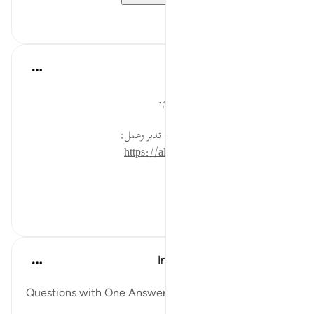
٠
٠
القرآن تدبر وعمل
قبل ٤٠ أسبوعًا
·
المراجع
آية ٨٣:٢٣
ما أكثر اغترار الخلق بحلم الله عليهم.
* للمزيد عن هذه الآية في مصحف تدبر وعمل:
https://altadabbur.com/#aya=23_83
#توجيهات
٠
٠
In the Shade of the Quran
قبل ٣١ أسبوعًا
·
المراجع
آية ٨١:٢٣-٨٣
Questions with One Answer