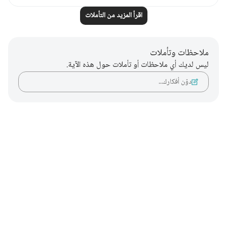
اقرأ المزيد من التأملات
ملاحظات وتأملات
ليس لديك أي ملاحظات أو تأملات حول هذه الآية.
دوّن أفكارك…
Notes
placeholders
close