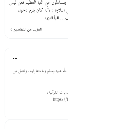
قوله تعالى : عن النبأ العظيم أي يتساءلون عن النبأ العظيم فعن ليس
تتعلق ب ( يتساءلون ) الذي في التلاوة ; لأنه كان يلزم دخول
حرف الاستفهام فيكون عن النب…
اقرأ المزيد
المزيد من التفاسير
الدروس
موسوعة الهدايات القرآنية
قبل ٤٠ أسبوعًا
·
المراجع
آية ٢:٧٨
النَّبَإِ... عِظَمُ ما جاء به النبي صلى الله عليه وسلم وما دعا إليه، وفضل من
آمن به، ومات عليه.
لقراءة المزيد اذهب إلى موسوعة الهدايات القرآنية:
https://hidayaaencyc.net/mawso3a
٢٥٤
٠
٠