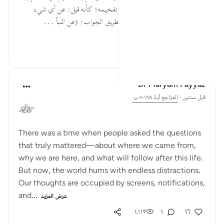
أفهامهم، ثم بيَّنه بما يفيد تعظيمه وتفخيمه؛ كأنه قيل: عن أي شيء
يتساءلون؟ هل أخبركم به؟ ثم قيل بطريق الجواب: (عن النبأ ...
عرض المزيد
٧٠٦
١
٠
Dr Maryam Fayyaz
قبل سنتين
·
المراجع
آية ١:٧٨-٥
﷽
There was a time when people asked the questions
that truly mattered—about where we came from,
why we are here, and what will follow after this life.
But now, the world hums with endless distractions.
Our thoughts are occupied by screens, notifications,
and...
عرض المزيد
١٬١١٣
١
١٦