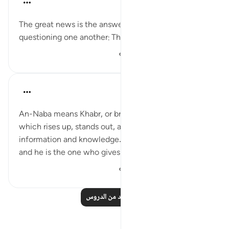
Yaser Birjas
قبل ٨ سنوات
·
المراجع
آية ٢:٧٨
The great news is the answer to what they are
questioning one another: The naba'
١٬٨٧١
٠
٠
Yaser Birjas
قبل ٨ سنوات
·
المراجع
آية ٢:٧٨
An-Naba means Khabr, or breaking news - that
which rises up, stands out, and is distinguished from
information and knowledge. Nabi means prophet,
and he is the one who gives the news.
١٬٤٠٨
٠
٠
اقرأ المزيد من الدروس
تأملات