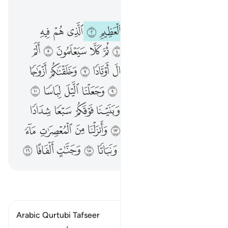
الفصل ٧٨, صفحة ٥٨٢, جوز ٣٠
عم يتساءلون ١ عن النبا العظيم ٢ الذي هم فيه مختلفون ٣ كلا سيعلمون ٤ ثم كلا سيعلمون ٥ الم نجعل الارض مهادا ٦ والجبال اوتادا ٧ وخلقناكم ازواجا ٨ وجعلنا نومكم سباتا ٩ وجعلنا الليل لباسا ١٠ وجعلنا النهار معاشا ١١ وبنينا فوقكم سبعا شدادا ١٢ وجعلنا سراجا وهاجا ١٣ وانزلنا من المعصرات ماء ثجاجا ١٤ لنخرج به حبا ونباتا ١٥ وجنات الفافا ١٦
ﱁ
ﱂ
ﱃ
ﱄ
ﱅ
ﱆ
ﱇ
ﱈ
ﱉ
ﱊ
عَمَّ يَتَسَآءَلُونَ ١ عَنِ ٱلنَّبَإِ ٱلْعَظِيمِ ٢ ٱلَّذِى هُمْ فِيهِ مُخْتَلِفُونَ ٣ كَلَّا سَيَعْلَمُونَ ٤ ثُمَّ كَلَّا سَيَعْلَمُونَ ٥ أَلَمْ نَجْعَلِ ٱلْأَرْضَ مِهَـٰدًۭا ٦ وَٱلْجِبَالَ أَوْتَادًۭا ٧ وَخَلَقْنَـٰكُمْ أَزْوَٰجًۭا ٨ وَجَعَلْنَا نَوْمَكُمْ سُبَاتًۭا ٩ وَجَعَلْنَا ٱلَّيْلَ لِبَاسًۭا ١٠ وَجَعَلْنَا ٱلنَّهَارَ مَعَاشًۭا ١١ وَبَنَيْنَا فَوْقَكُمْ سَبْعًۭا شِدَادًۭا ١٢ وَجَعَلْنَا سِرَاجًۭا وَهَّاجًۭا ١٣ وَأَنزَلْنَا مِنَ ٱلْمُعْصِرَٰتِ مَآءًۭ ثَجَّاجًۭا ١٤ لِّنُخْرِجَ بِهِۦ حَبًّۭا وَنَبَاتًۭا ١٥ وَجَنَّـٰتٍ أَلْفَافًا ١٦
ﱋ
ﱌ
ﱍ
ﱎ
ﱏ
ﱐ
ﱑ
ﱒ
ﱓ
ﱔ
ﱕ
ﱖ
ﱗ
ﱘ
ﱙ
ﱚ
ﱛ
ﱜ
ﱝ
ﱞ
ﱟ
ﱠ
ﱡ
ﱢ
ﱣ
ﱤ
ﱥ
ﱦ
ﱧ
ﱨ
ﱩ
ﱪ
ﱫ
ﱬ
ﱭ
ﱮ
ﱯ
ﱰ
ﱱ
ﱲ
ﱳ
ﱴ
ﱵ
ﱶ
ﱷ
ﱸ
ﱹ
ﱺ
ﱻ
ﱼ
ﱽ
ﱾ
ﱿ
ﲀ
ﲁ
اقرأ التفسير
Arabic Qurtubi Tafseer