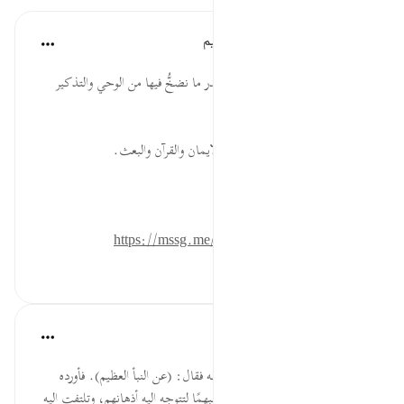
الهيئة العالمية لتدبر القرآن الكريم
قبل ٣٠ أسبوعًا
·
المراجع
آية ١:٧٨-٢
* عظمة أحاديثنا وأخبارنا تكون بقدر ما نضخُّ فيها من الوحي والتذكير
بالآخرة.
* أعظم الأنباء والأخبار ما اتصل بالإيمان والقرآن والبعث.
المصدر: هدايات القرآن الكريم
للمزيد حمل تطبيق تدبر:
https://mssg.me/4lx6w
٨
٠
٠
القرآن تدبر وعمل
قبل ٤٠ أسبوعًا
·
المراجع
آية ١:٧٨-٢
ذكر سبحانه تساؤلهم عن ماذا، وبيَّنه فقال: (عن النبأ العظيم). فأورده
سبحانه أولًا على طريقة الاستفهام مبهمًا لتتوجه إليه أذهانهم، وتلتفت إليه