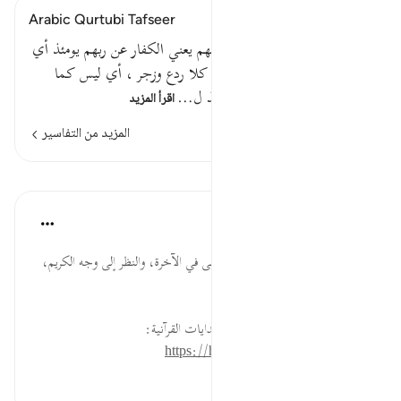
Arabic Qurtubi Tafseer
قوله تعالى : ( كلا ) أي حقا إنهم يعني الكفار عن ربهم يومئذ أي
يوم القيامة لمحجوبون . وقيل : كلا ردع وزجر ، أي ليس كما
يقولون ، بل إنهم عن ربهم يومئذ ل…
اقرأ المزيد
المزيد من التفاسير
الدروس
موسوعة الهدايات القرآنية
قبل ٤٠ أسبوعًا
·
المراجع
آية ١٥:٨٣
لَّمَحْجُوبُونَ ... إثبات رؤية الله تعالى في الآخرة، والنظر إلى وجه الكريم،
وعقوبة احتجابه عن الكفار.
لقراءة المزيد اذهب إلى موسوعة الهدايات القرآنية:
https://hidayaaencyc.net/mawso3a
٠
٠