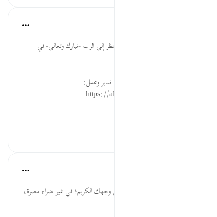
القرآن تدبر وعمل
قبل ٤٠ أسبوعًا
·
المراجع
آية ١٥:٨٣
من أعظم العقوبات: الحرمان من النظر إلى الرب -تبارك وتعالى- في
الآخرة.
* للمزيد عن هذه الآية في مصحف تدبر وعمل:
https://altadabbur.com/#aya=83_15
#توجيهات
٠
٠
القرآن تدبر وعمل
قبل ٤٠ أسبوعًا
·
المراجع
آية ١٥:٨٣
قل: "اللهم إني أسألك لذة النظر إلى وجهك الكريم؛ في غير ضراء مضرة،
ولا فتنة مضلة".