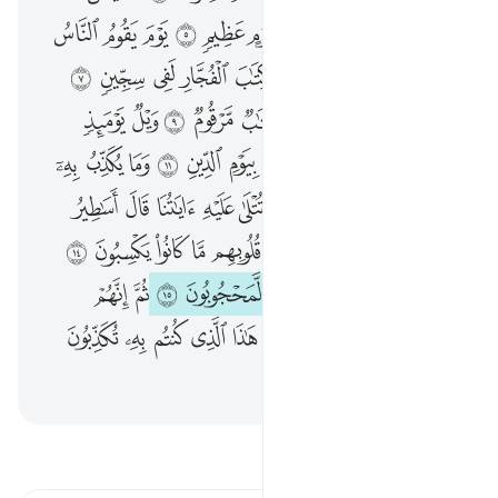
ﲷ
ﲸ
ﲹ
ﲺ
ﱁ
ﱂ
ﱃ
ﱄ
ﱅ
ﱆ
ﱇ
ﱈ
ﱉ
ﱊ
ﱋ
ﱌ
ﱍ
ﱎ
ﱏ
ﱐ
ﱑ
ﱒ
ﱓ
ﱔ
ﱕ
ﱖ
ﱗ
ﱘ
ﱙ
ﱚ
ﱛ
ﱜ
ﱝ
ﱞ
ﱟ
ﱠ
ﱡ
ﱢ
ﱣ
ﱤ
ﱥ
ﱦ
ﱧ
ﱨ
ﱩ
ﱪ
ﱫ
ﱬ
ﱭ
ﱮ
ﱯ
ﱰ
ﱱ
ﱲﱳ
ﱴﱵ
ﱶ
ﱷ
ﱸ
ﱹ
ﱺ
ﱻ
ﱼ
ﱽ
ﱾ
ﱿ
ﲀ
ﲁ
ﲂ
ﲃ
ﲄ
ﲅ
ﲆ
ﲇ
ﲈ
ﲉ
ﲊ
ﲋ
ﲌ
ﲍ
ﲎ
ﲏ
ﲐ
اقرأ التفسير