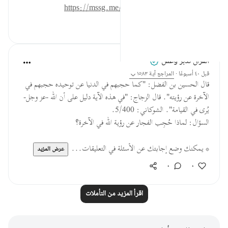
للمزيد حمل تطبيق تدبر:
https://mssg.me/4lx6w
٠
٠
القرآن تدبر وعمل
قبل ٤٠ أسبوعًا
·
المراجع
آية ١٥:٨٣
قال الحسين بن الفضل: "كما حجبهم في الدنيا عن توحيده حجبهم في
الآخرة عن رؤيته". قال الزجاج: "في هذه الآية دليل على أن الله -عز وجل-
يُرى في القيامة". الشوكاني: 5/400.
السؤال: لماذا حُجِب الفجار عن رؤية الله في الآخرة؟
* يمكنك وضع إجابتك عن الأسئلة في التعليقات...
عرض المزيد
٠
٠
اقرأ المزيد من التأملات