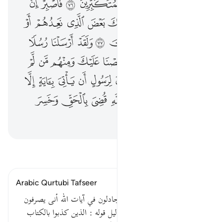
ﲿ
ﳀﳁ
ﳂ
ﳃ
ﳄ
ﳅ
ﳆ
ﳇ
ﳈ
ﳉﳊ
ﳋ
ﳌ
ﳍ
ﳎ
ﳏ
ﳐ
ﳑ
ﳒ
ﳓ
ﳔ
ﳕ
ﱁ
ﱂ
ﱃ
ﱄ
ﱅ
ﱆ
ﱇ
ﱈ
ﱉ
ﱊ
ﱋ
ﱌ
ﱍ
ﱎﱏ
ﱐ
ﱑ
ﱒ
ﱓ
ﱔ
ﱕ
ﱖ
ﱗ
ﱘﱙ
ﱚ
ﱛ
ﱜ
ﱝ
ﱞ
ﱟ
ﱠ
ﱡ
ﱢ
ﱣ
اقرأ التفسير
Arabic Qurtubi Tafseer
قوله تعالى : ألم تر إلى الذين يجادلون في آيات الله أنى يصرفون
قال ابن زيد : هم المشركون بدليل قوله : الذين كذبوا بالكتاب