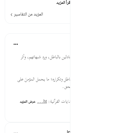
وبما أرسلنا به رسلنا . وقال أ…
اقرأ المزيد
المزيد من التفاسير
الدروس
موسوعة الهدايات القرآنية
قبل ٤٠ أسبوعًا
·
المراجع
آية ٦٩:٤٠
أَلَمۡ تَرَ ... أهمية كشف حال المجادلين بالباطل، ورد شبهاتهم، وأثر
الاستفتاح بالاستفهام على المتلقي.
يُجَٰدِلُونَ ... استمرار جدال أهل الباطل وتكراره؛ ما يحمل المؤمنَ على
التصدي لهم، وتوبيخٌ لصرفهم عن الحق.
لقراءة المزيد اذهب إلى موسوعة الهدايات القرآنية:
ht...
عرض المزيد
١٨
٠
٠
In the Shade of the Quran