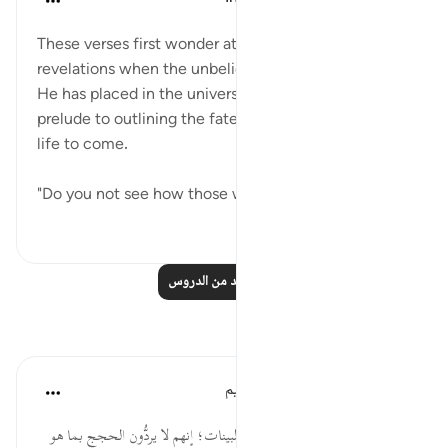
قبل ٣٢ أسبوعًا
·
المراجع
آية ٦٩:٤٠-٧٠
These verses first wonder at those disputing God's
revelations when the unbelievers see the great signs
He has placed in the universe. This serves as a
prelude to outlining the fate that awaits them in the
life to come.
"Do you not see how those who dispute G...
عرض المزيد
٤٧
٠
٠
اقرأ المزيد من الدروس
تأملات
الهيئة العالمية لتدبر القرآن الكريم
قبل ٣٠ أسبوعًا
·
المراجع
آية ٦٩:٤٠
أرأيت إلى المجادلين في آيات الله البينات؛ إنهم لا يردُّون الحجج بما هو