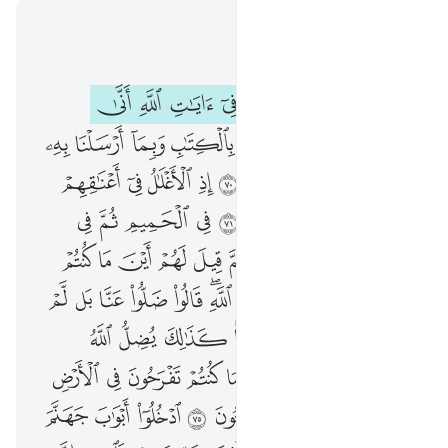
اقرأ في السياق
الفصل ٤٠, صفحة ٤٧٥, جوز ٢٤
الم تر الى الذين يجادلون في ايات الله انى يصرفون ٦٩ الذين كذبوا بالكتاب وبما ارسلنا به رسلنا فسوف يعلمون ٧٠ اذ الاغلال في اعناقهم والسلاسل يسحبون ٧١ في الحميم ثم في النار يسجرون ٧٢ ثم قيل لهم اين ما كنتم تشركون ٧٣ من دون الله قالوا ضلوا عنا بل لم نكن ندعو من قبل شييا كذالك يضل الله الكافرين ٧٤ ذالكم بما كنتم تفرحون في الارض بغير الحق وبما كنتم تمرحون ٧٥ ادخلوا ابواب جهنم خالدين فيها فبيس مثوى المتكبرين ٧٦ فاصبر ان وعد الله حق فاما نرينك بعض الذي نعدهم او نتوفينك فالينا يرجعون ٧٧ ولقد ارسلنا رسلا من قبلك منهم من قصصنا عليك ومنهم من لم نقصص عليك وما كان لرسول ان ياتي باية الا باذن الله فاذا جاء امر الله قضي بالحق وخسر هنالك المبطلون ٧٨
ﱰ
ﱱ
ﱲ
ﱳ
ﱴ
ﱵ
ﱶ
ﱷ
ﱸ
أَلَمْ تَرَ إِلَى ٱلَّذِينَ يُجَـٰدِلُونَ فِىٓ ءَايَـٰتِ ٱللَّهِ أَنَّىٰ يُصْرَفُونَ ٦٩ ٱلَّذِينَ كَذَّبُوا۟ بِٱلْكِتَـٰبِ وَبِمَآ أَرْسَلْنَا بِهِۦ رُسُلَنَا ۖ فَسَوْفَ يَعْلَمُونَ ٧٠ إِذِ ٱلْأَغْلَـٰلُ فِىٓ أَعْنَـٰقِهِمْ وَٱلسَّلَـٰسِلُ يُسْحَبُونَ ٧١ فِى ٱلْحَمِيمِ ثُمَّ فِى ٱلنَّارِ يُسْجَرُونَ ٧٢ ثُمَّ قِيلَ لَهُمْ أَيْنَ مَا كُنتُمْ تُشْرِكُونَ ٧٣ مِن دُونِ ٱللَّهِ ۖ قَالُوا۟ ضَلُّوا۟ عَنَّا بَل لَّمْ نَكُن نَّدْعُوا۟ مِن قَبْلُ شَيْـًۭٔا ۚ كَذَٰلِكَ يُضِلُّ ٱللَّهُ ٱلْكَـٰفِرِينَ ٧٤ ذَٰلِكُم بِمَا كُنتُمْ تَفْرَحُونَ فِى ٱلْأَرْضِ بِغَيْرِ ٱلْحَقِّ وَبِمَا كُنتُمْ تَمْرَحُونَ ٧٥ ٱدْخُلُوٓا۟ أَبْوَٰبَ جَهَنَّمَ خَـٰلِدِينَ فِيهَا ۖ فَبِئْسَ مَثْوَى ٱلْمُتَكَبِّرِينَ ٧٦ فَٱصْبِرْ إِنَّ وَعْدَ ٱللَّهِ حَقٌّۭ ۚ فَإِمَّا نُرِيَنَّكَ بَعْضَ ٱلَّذِى نَعِدُهُمْ أَوْ نَتَوَفَّيَنَّكَ فَإِلَيْنَا يُرْجَعُونَ ٧٧ وَلَقَدْ أَرْسَلْنَا رُسُلًۭا مِّن قَبْلِكَ مِنْهُم مَّن قَصَصْنَا عَلَيْكَ وَمِنْهُم مَّن لَّمْ نَقْصُصْ عَلَيْكَ ۗ وَمَا كَانَ لِرَسُولٍ أَن يَأْتِىَ بِـَٔايَةٍ إِلَّا بِإِذْنِ ٱللَّهِ ۚ فَإِذَا جَآءَ أَمْرُ ٱللَّهِ قُضِىَ بِٱلْحَقِّ وَخَسِرَ هُنَالِكَ ٱلْمُبْطِلُونَ ٧٨
ﱹ
ﱺ
ﱻ
ﱼ
ﱽ
ﱾ
ﱿ
ﲀ
ﲁﲂ
ﲃ
ﲄ
ﲅ
ﲆ
ﲇ
ﲈ
ﲉ
ﲊ
ﲋ
ﲌ
ﲍ
ﲎ
ﲏ
ﲐ
ﲑ
ﲒ
ﲓ
ﲔ
ﲕ
ﲖ
ﲗ
ﲘ
ﲙ
ﲚ
ﲛ
ﲜ
ﲝ
ﲞﲟ
ﲠ
ﲡ
ﲢ
ﲣ
ﲤ
ﲥ
ﲦ
ﲧ
ﲨ
ﲩﲪ
ﲫ
ﲬ
ﲭ
ﲮ
ﲯ
ﲰ
ﲱ
ﲲ
ﲳ
ﲴ
ﲵ
ﲶ
ﲷ
ﲸ
ﲹ
ﲺ
ﲻ
ﲼ
ﲽ
ﲾ