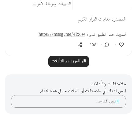
أقوى وأحكم، ولكنهم يردُّونها باتباع الشبهات وموافقة الأهواء.
المصدر: هدايات القرآن الكريم
للمزيد حمل تطبيق تدبر:
https://mssg.me/4lx6w
١
٠
٠
اقرأ المزيد من التأملات
ملاحظات وتأملات
ليس لديك أي ملاحظات أو تأملات حول هذه الآية.
دوّن أفكارك…