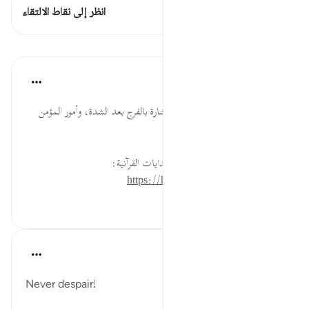
هذه الآية 1 التقاطعات
انظر إلى نقاط الالتقاء
الدروس
موسوعة الهدايات القرآنية
قبل ٤٠ أسبوعًا
·
المراجع
آية ٥:٩٤
الْعُسْرِ ... قرب مجيء اليُسر، والبشارة بالفرج بعد الشدة، وأمور المؤمن
مُيسرة في الدنيا والآخرة.
لقراءة المزيد اذهب إلى موسوعة الهدايات القرآنية:
https://hidayaaencyc.net/mawso3a
٠
٠
Dr. Haifaa Younis
قبل ٣ سنوات
·
المراجع
آية ٥:٩٤
Never despair!