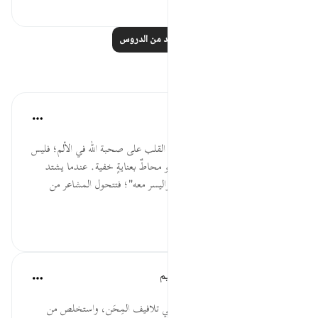
٠
٦
اقرأ المزيد من الدروس
تأملات
Hanaa Anwar
قبل ١٧ أسبوعًا
·
المراجع
آية ٥:٩٤
تأمل روحى في الكلمة: (مع) تُربّي القلب على صحبة الله في الألم؛ فليس
المطلوب إنكار العسر، بل رؤيته وهو محاطٌ بعنايةٍ خفية. عندما يشتد
الشعور، قل لنفسك: "هو معي… واليسر معه"؛ فتتحول المشاعر من
فوضى إلى مرافقة واعية.
١
٥
الهيئة العالمية لتدبر القرآن الكريم
قبل ٢٩ أسبوعًا
·
المراجع
آية ٥:٩٤-٦
* ابحث دومًا عن المِنَح المخفية في تلافيف المِحَن، واستخلص من