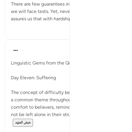
There are few guarantees in life, but one is certain:
we will face tests. Yet, never despair, for Allahﷻ
assures us that with hardship comes ease.
٤
٥٣
Ola Shoubaki
قبل ٣ سنوات
·
المراجع
آية ٥:٩٤، ٧:٦٥
Linguistic Gems from the Qur'an
Day Eleven: Suffering
The concept of difficulty being followed by ease is
a common theme throughout the Quran. It provides
comfort to believers, reminding them that they will
not be left alone in their struggles and that the...
عرض المزيد