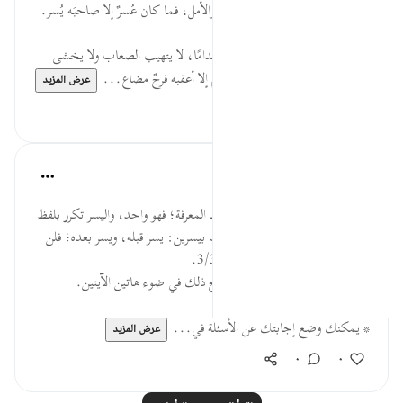
العقبات العسيرة دروسًا في التفاؤل والأمل، فما كان عُسرٌ إلا صاحبَه يُسر.
* مَن وَثِقَ بوعد ربِّه كان شجاعًا مقدامًا، لا يتهيب الصعاب ولا يخشى
الشدائد، فما أصاب امرأً همٌّ ولا غم إلا أعقبه فرجٌ مضاع...
عرض المزيد
٠
٠
القرآن تدبر وعمل
قبل ٤٠ أسبوعًا
·
المراجع
آية ٥:٩٤-٦
فالعسر وإن تكرر مرتين، فتكرر بلفظ المعرفة؛ فهو واحد، واليسر تكرر بلفظ
النكرة؛ فهو يسران. فالعسر محفوف بيسرين: يسر قبله، ويسر بعده؛ فلن
يغلب عسر يسرين. ابن القيم: 3/333.
السؤال: اليسر أوسع من العسر وضح ذلك في ضوء هاتين الآيتين.
* يمكنك وضع إجابتك عن الأسئلة في...
عرض المزيد
٠
٠