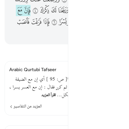
أَلَمْ نَشْرَحْ لَكَ صَدْرَكَ ١ وَوَضَعْنَا عَنكَ وِزْرَكَ ٢ ٱلَّذِىٓ أَنقَضَ ظَهْرَكَ ٣ وَرَفَعْنَا لَكَ ذِكْرَكَ ٤ فَإِنَّ مَعَ ٱلْعُسْرِ يُسْرًا ٥ إِنَّ مَعَ ٱلْعُسْرِ يُسْرًۭا ٦ فَإِذَا فَرَغْتَ فَٱنصَبْ ٧ وَإِلَىٰ رَبِّكَ فَٱرْغَب ٨
ﲴ
ﱁ
ﱂ
ﱃ
ﱄ
ﱅ
ﱆ
ﱇ
ﱈ
ﱉ
ﱊ
ﱋ
ﱌ
ﱍ
ﱎ
ﱏ
ﱐ
ﱑ
ﱒ
ﱓ
ﱔ
ﱕ
ﱖ
ﱗ
ﱘ
ﱙ
ﱚ
اقرأ التفسير
Arabic Qurtubi Tafseer
قوله تعالى : فإن مع العسر يسرا[ ص: 95 ] أي إن مع الضيقة
والشدة يسرا ، أي سعة وغنى . ثم كرر فقال : إن مع العسر يسرا ،
فقال قوم : هذا التكرير تأكيد للكل…
اقرأ المزيد
المزيد من التفاسير
اطلع على القراءات