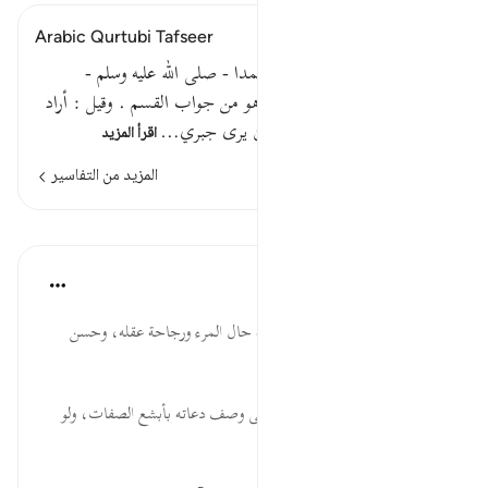
Arabic Qurtubi Tafseer
وما صاحبكم بمجنون يعني محمدا - صلى الله عليه وسلم -
بمجنون حتى يتهم في قوله . وهو من جواب القسم . وقيل : أراد
النبي - صلى الله عليه وسلم - أن يرى جبري…
اقرأ المزيد
المزيد من التفاسير
الدروس
موسوعة الهدايات القرآنية
قبل ٤٠ أسبوعًا
·
المراجع
آية ٢٢:٨١
صَاحِبُكُم ... الملازمة تورث معرفة حال المرء ورجاحة عقله، وحسن
سيرته، ونقاء سريرته، وصدقه.
بِمَجْنُونٍ ... تجرؤ أعداء الحق على وصف دعاته بأبشع الصفات، ولو
عرفوا دينهم وصدقهم وأمانتهم.