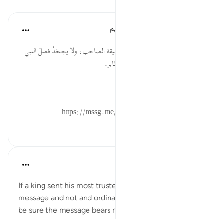
تأملات
الهيئة العالمية لتدبر القرآن الكريم
قبل ٢٩ أسبوعًا
·
المراجع
آية ٢٢:٨١-٢٣
* الصحبة تقتضي الاطلاع على حقيقة الصاحب، ولا يجحَدُ فضلَ النبي
ﷺ مع طول صُحبته له إلا عنيدٌ مكابر.
المصدر: هدايات القرآن الكريم
للمزيد حمل تطبيق تدبر:
https://mssg.me/4lx6w
٠
٠
tareq abed
قبل ٨ سنوات
·
المراجع
آية ١٥:٨١-٢٤
If a king sent his most trusted deputy to deliver a
message and not and ordinary messenger, we would
be sure the message bears more important then any