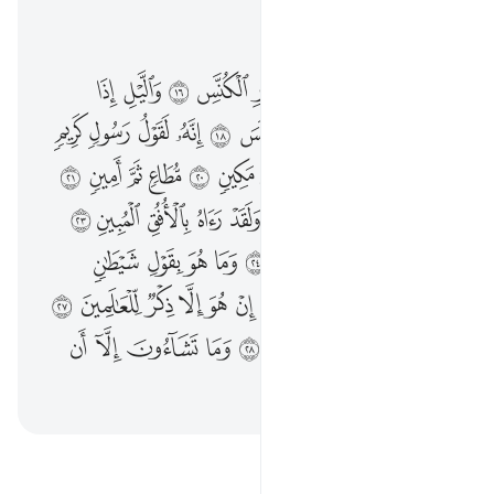
اقرأ في السياق
الفصل ٨١, صفحة ٥٨٦, جوز ٣٠
فلا اقسم بالخنس ١٥ الجوار الكنس ١٦ والليل اذا عسعس ١٧ والصبح اذا تنفس ١٨ انه لقول رسول كريم ١٩ ذي قوة عند ذي العرش مكين ٢٠ مطاع ثم امين ٢١ وما صاحبكم بمجنون ٢٢ ولقد راه بالافق المبين ٢٣ وما هو على الغيب بضنين ٢٤ وما هو بقول شيطان رجيم ٢٥ فاين تذهبون ٢٦ ان هو الا ذكر للعالمين ٢٧ لمن شاء منكم ان يستقيم ٢٨ وما تشاءون الا ان يشاء الله رب العالمين ٢٩
ﲂ
ﲃ
ﲄ
ﲅ
ﲆ
ﲇ
ﲈ
ﲉ
ﲊ
فَلَآ أُقْسِمُ بِٱلْخُنَّسِ ١٥ ٱلْجَوَارِ ٱلْكُنَّسِ ١٦ وَٱلَّيْلِ إِذَا عَسْعَسَ ١٧ وَٱلصُّبْحِ إِذَا تَنَفَّسَ ١٨ إِنَّهُۥ لَقَوْلُ رَسُولٍۢ كَرِيمٍۢ ١٩ ذِى قُوَّةٍ عِندَ ذِى ٱلْعَرْشِ مَكِينٍۢ ٢٠ مُّطَاعٍۢ ثَمَّ أَمِينٍۢ ٢١ وَمَا صَاحِبُكُم بِمَجْنُونٍۢ ٢٢ وَلَقَدْ رَءَاهُ بِٱلْأُفُقِ ٱلْمُبِينِ ٢٣ وَمَا هُوَ عَلَى ٱلْغَيْبِ بِضَنِينٍۢ ٢٤ وَمَا هُوَ بِقَوْلِ شَيْطَـٰنٍۢ رَّجِيمٍۢ ٢٥ فَأَيْنَ تَذْهَبُونَ ٢٦ إِنْ هُوَ إِلَّا ذِكْرٌۭ لِّلْعَـٰلَمِينَ ٢٧ لِمَن شَآءَ مِنكُمْ أَن يَسْتَقِيمَ ٢٨ وَمَا تَشَآءُونَ إِلَّآ أَن يَشَآءَ ٱللَّهُ رَبُّ ٱلْعَـٰلَمِينَ ٢٩
ﲋ
ﲌ
ﲍ
ﲎ
ﲏ
ﲐ
ﲑ
ﲒ
ﲓ
ﲔ
ﲕ
ﲖ
ﲗ
ﲘ
ﲙ
ﲚ
ﲛ
ﲜ
ﲝ
ﲞ
ﲟ
ﲠ
ﲡ
ﲢ
ﲣ
ﲤ
ﲥ
ﲦ
ﲧ
ﲨ
ﲩ
ﲪ
ﲫ
ﲬ
ﲭ
ﲮ
ﲯ
ﲰ
ﲱ
ﲲ
ﲳ
ﲴ
ﲵ
ﲶ
ﲷ
ﲸ
ﲹ
ﲺ
ﲻ
ﲼ
ﲽ
ﲾ
ﲿ
ﳀ
ﳁ
ﳂ
ﳃ
ﳄ
ﳅ
ﳆ
ﳇ
ﳈ
ﳉ
ﳊ
ﳋ
ﳌ
ﳍ
اقرأ التفسير