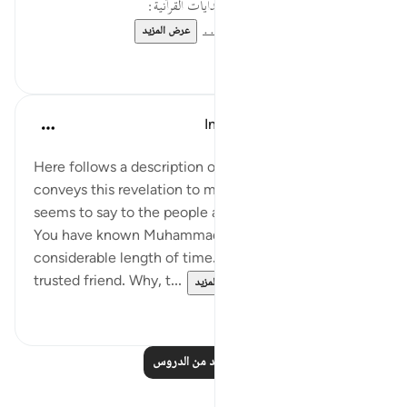
لقراءة المزيد اذهب إلى موسوعة الهدايات القرآنية:
https://hidayaaencyc.net/...
عرض المزيد
٠
٠
In the Shade of the Quran
قبل ٣١ أسبوعًا
·
المراجع
آية ٢٢:٨١-٢٥
Here follows a description of the Prophet who
conveys this revelation to mankind. The surah
seems to say to the people addressed by the Qur'an:
You have known Muhammad very well over a
considerable length of time. He is your old, honest,
trusted friend. Why, t...
عرض المزيد
٠
٠
اقرأ المزيد من الدروس