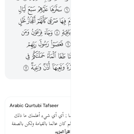
ﲴ
ﲵ
ﲶ
ﲷ
ﲸ
ﲹ
ﲺ
ﲻ
ﲼ
ﲽ
ﲾ
ﲿ
ﳀﳁ
ﳂ
ﳃ
ﳄ
ﳅ
ﳆ
ﳇ
ﳈ
ﳉ
ﳊ
ﳋ
ﳌ
ﳍ
ﳎ
ﳏ
ﳐ
ﱁ
ﱂ
ﱃ
ﱄ
ﱅ
ﱆ
ﱇ
ﱈ
ﱉ
ﱊ
ﱋ
ﱌ
ﱍ
ﱎ
ﱏ
ﱐ
ﱑ
ﱒ
ﱓ
ﱔ
ﱕ
ﱖ
ﱗ
ﱘ
ﱙ
ﱚ
ﱛ
ﱜ
ﱝ
اقرأ التفسير
Arabic Qurtubi Tafseer
وما أدراك ما الحاقة استفهام أيضا ; أي أي شيء أعلمك ما ذلك
اليوم . والنبي صلى الله عليه وسلم كان عالما بالقيامة ولكن بالصفة
فقيل تفخيما لشأنها : وما أد…
اقرأ المزيد