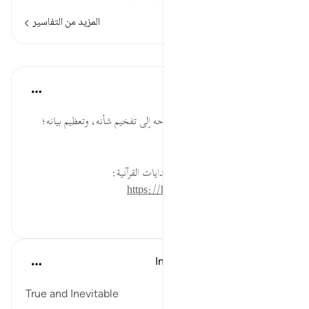
المزيد من التفاسير
الدروس
موسوعة الهدايات القرآنية
قبل ٤٠ أسبوعًا
·
المراجع
آية ٣:٦٩
أَدْرَاكَ... من القضايا ما يحتاج طرحه إلى تفخيم شأنه، وتعظيم بيانه؛
لجذب انتباه السامع.
لقراءة المزيد اذهب إلى موسوعة الهدايات القرآنية:
https://hidayaaencyc.net/mawso3a
٠
٠
In the Shade of the Quran
قبل ٣١ أسبوعًا
·
المراجع
آية ١:٦٩-٣
True and Inevitable