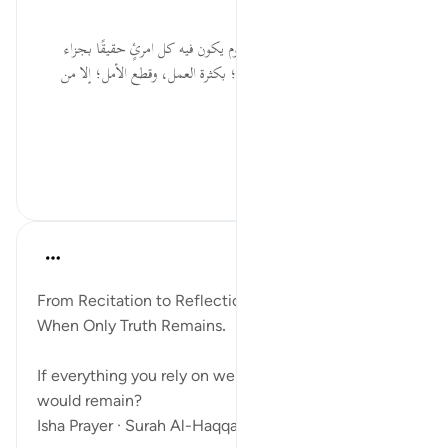
إيمانَه، وللمنافق نفاقَه.
* إنه يوم الحق الذي لا مريةَ فيه، يوم يكون فيه كل امرئٍ حقيقًا بجزاء
عمله، فاستحضره أيها المسلم دومًا؛ بكثرة العمل، وقطع الأمل؛ إلا من
رحمة الله وعفوه.
* سؤالٌ ...
عرض المزيد
٠
٠
ekaterina myachina
قبل ٣ أسابيع
·
المراجع
آية ١:٦٩-٣٢
From Recitation to Reflection.
When Only Truth Remains.
If everything you rely on were taken away, what
would remain?
Isha Prayer · Surah Al-Haqqah (69:1–32)