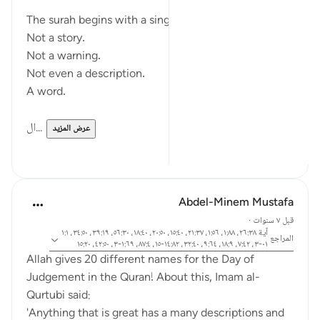
The surah begins with a single word.
Not a story.
Not a warning.
Not even a description.
A word.
ال...
عرض المزيد
٥
١٥
Abdel-Minem Mustafa
قبل ٧ سنوات
·
آية ٢٦:٣٨، ١:٨٨، ١:٥٦، ٢١:٣٧، ١٥:٤٠، ٢٠:٥٠، ١٨:٤٠، ٥٦:٣٠، ٣٩:١٩، ٣٤:٥٠، ١:١
المراجع
٠١-٣، ٧:٤٢، ١٨:٩، ٩:٦٤، ٣٢:٤٠، ١٤:٨٢-١٥، ٨٧:٤، ١:٦٩-٣، ٤٢:٥٠، ١٥:٢٠
Allah gives 20 different names for the Day of
Judgement in the Quran! About this, Imam al-
Qurtubi said:
'Anything that is great has a many descriptions and