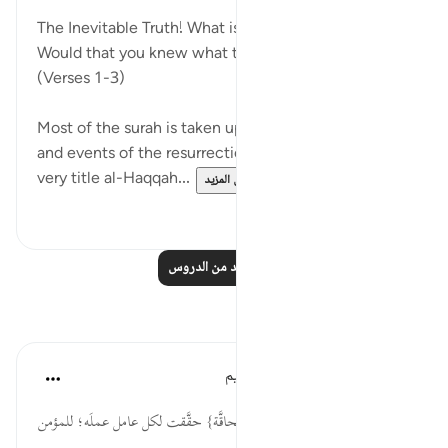
The Inevitable Truth! What is the Inevitable Truth?
Would that you knew what the Inevitable Truth is!
(Verses 1-3)
Most of the surah is taken up with scenes, images,
and events of the resurrection. Indeed, the surah's
very title al-Haqqah...
عرض المزيد
٠
١
اقرأ المزيد من الدروس
تأملات
الهيئة العالمية لتدبر القرآن الكريم
قبل ٢٩ أسبوعًا
·
المراجع
آية ١:٦٩-٣
* عن ابن جُرَيج رحمه الله قال: {الحاقَّة} حقَّقت لكل عامل عملَه؛ للمؤمن