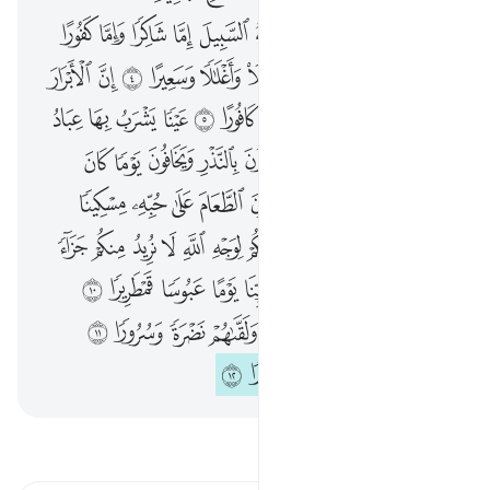
ﲿ
ﳀ
ﳁ
ﳂ
ﳃ
ﳄ
ﳅ
ﳆ
ﳇ
ﳈ
ﳉ
ﳊ
ﳋ
ﳌ
ﳍ
ﳎ
ﳏ
ﳐ
ﳑ
ﳒ
ﳓ
ﳔ
ﳕ
ﳖ
ﳗ
ﳘ
ﳙ
ﱁ
ﱂ
ﱃ
ﱄ
ﱅ
ﱆ
ﱇ
ﱈ
ﱉ
ﱊ
ﱋ
ﱌ
ﱍ
ﱎ
ﱏ
ﱐ
ﱑ
ﱒ
ﱓ
ﱔ
ﱕ
ﱖ
ﱗ
ﱘ
ﱙ
ﱚ
ﱛ
ﱜ
ﱝ
ﱞ
ﱟ
ﱠ
ﱡ
ﱢ
ﱣ
ﱤ
ﱥ
ﱦ
ﱧ
ﱨ
ﱩ
ﱪ
ﱫ
ﱬ
ﱭ
ﱮ
ﱯ
ﱰ
ﱱ
ﱲ
ﱳ
ﱴ
ﱵ
ﱶ
ﱷ
ﱸ
ﱹ
ﱺ
اقرأ التفسير