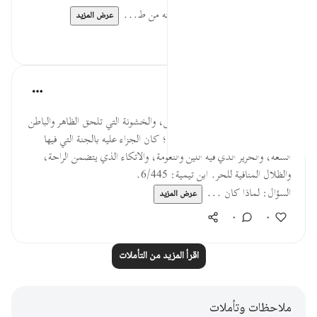
* من خاف الله في الدنيا وأخذ أُهبته من ط...
عرض المزيد
٠
٠
القرآن تدبر وعمل
قبل ٤٠ أسبوعًا
·
المراجع
آية ١٢:٧٦-١٣
ولما كان في الصبر من حبس النفس، والخشونة التي تلحق الظاهر والباطن
من: التعب والنصب والحرارة ما فيه؛ كان الجزاء عليه بالجنة التي فيها
السعة، والحرير الذي فيه اللين والنعومة، والاتكاء الذي يتضمن الراحة،
والظلال المنافية للحر. ابن تيمية: 6/445.
السؤال: لماذا كان ...
عرض المزيد
٠
٠
اقرأ المزيد من التأملات
ملاحظات وتأملات