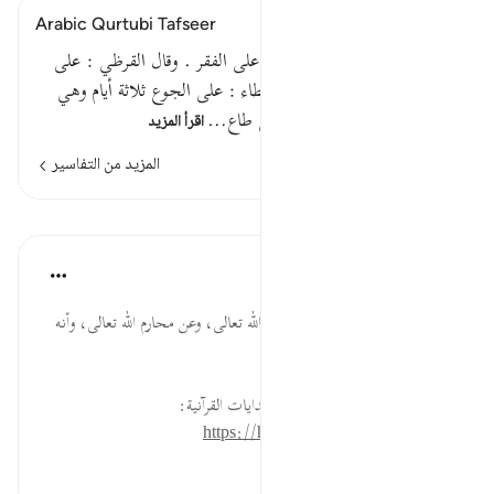
Arabic Qurtubi Tafseer
قوله تعالى : وجزاهم بما صبروا على الفقر . وقال القرظي : على
الصوم . وقال [ ص: 121 ] عطاء : على الجوع ثلاثة أيام وهي
أيام النذر . وقيل : بصبرهم على طاع…
اقرأ المزيد
المزيد من التفاسير
الدروس
موسوعة الهدايات القرآنية
قبل ٤٠ أسبوعًا
·
المراجع
آية ١٢:٧٦
صَبَرُوا... فضيلة الصبر على طاعة الله تعالى، وعن محارم الله تعالى، وأنه
يورث الجنة ونعيمها.
لقراءة المزيد اذهب إلى موسوعة الهدايات القرآنية:
https://hidayaaencyc.net/mawso3a
٠
٠