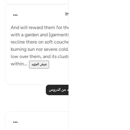
In the Shade of the Quran
قبل ٣١ أسبوعًا
·
المراجع
آية ١٢:٧٦-١٤
And will reward them for their patience in adversity
with a garden and [garments of] silk. They will
recline there on soft couches, feeling neither
burning sun nor severe cold. Its shades will come
low over them, and its clusters of fruit will hang low,
within...
عرض المزيد
٠
٠
اقرأ المزيد من الدروس
تأملات
القرآن تدبر وعمل
قبل ٤٠ أسبوعًا
·
المراجع
آية ١٢:٧٦