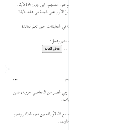
أي بصبرهم على الجوع وإيثار غيرهم على أنفسهم. ابن جزي:2/519.
السؤال: ما الصفة التي بسببها تَحَصَّلَ الأبرار على الجنة في هذه الآية؟
* يمكنك وضع إجابتك عن الأسئلة في التعليقات حتى تعمّ الفائدة
* للمزيد عن هذه الآية في مصحف تدبر وعمل:
https://altadabbur.com/#a...
عرض المزيد
٠
٠
الهيئة العالمية لتدبر القرآن الكريم
قبل ٣٠ أسبوعًا
·
المراجع
آية ١١:٧٦-١٤
* في الصبر على الطاعات خشونة، وفي الصبر عن المعاصي حزونة، فمن
صبر كافأه الله بلين العيش وناعم الثياب.
* إذا سُرَّ القلب استنار الوجه، وقد جمع الله لأوليائه بين نعيم الظاهر ونعيم
الباطن؛ بأن نضَّر وجوههم، وأسعد قلوبهم.