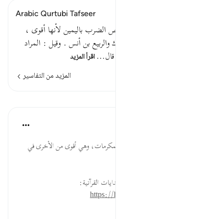
Arabic Qurtubi Tafseer
" فراغ عليهم ضربا باليمين " خص الضرب باليمين لأنها أقوى ،
والضرب بها أشد ، قال الضحاك والربيع بن أنس . وقيل : المراد
باليمين اليمين التي حلفها حين قال…
اقرأ المزيد
المزيد من التفاسير
الدروس
موسوعة الهدايات القرآنية
قبل ٤٠ أسبوعًا
·
المراجع
آية ٩٣:٣٧
بِالْيَمِين... اليد اليمنى يُباشر بها المكرمات، وهي أقوى من الأخرى في
البطش والتناول.
لقراءة المزيد اذهب إلى موسوعة الهدايات القرآنية:
https://hidayaaencyc.net/mawso3a
٠
٠