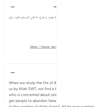
الهيئة العالمية لتدبر القرآن الكريم
قبل ٢٩ أسبوعًا
·
المراجع
آية ٩٣:٣٧
إنكار المنكر بحسم، وإزالة المفسدة بعزم، واجبٌ ما قدر المسلم عليه، ولم
يترتب على فعله مفسدة أكبر.
المصدر: هدايات القرآن الكريم
للمزيد حمل تطبيق تدبر:
https://mssg.me/4lx6w
٠
٠
Hammad Fahim
السنة الماضية
·
المراجع
آية ٨٤:٣٧-٩٩
When we study the life of Ibrahim AS, as related to
us by Allah SWT, we find a tender-hearted Prophet
who is concerned about one critical issue. How do I
get people to abandon false gods, and invite them