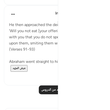
In the Shade of the Quran
قبل ٣١ أسبوعًا
·
المراجع
آية ٩١:٣٧-٩٣
He then approached the deities stealthily and said:
'Will you not eat [your offerings]? What is the matter
with you that you do not speak?' And then he fell
upon them, smiting them with his right hand.
(Verses 91-93)
Abraham went straight to his people's fals...
عرض المزيد
٠
٠
اقرأ المزيد من الدروس
تأملات