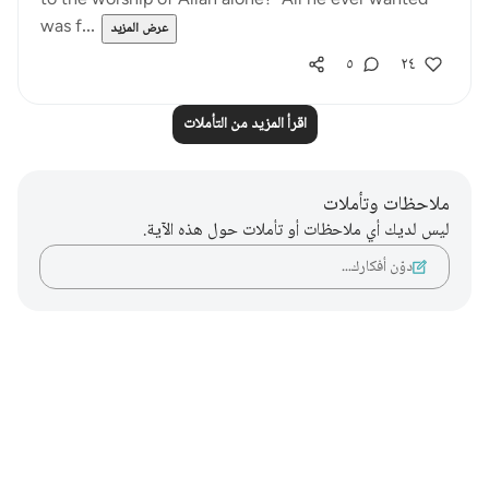
to the worship of Allah alone? All he ever wanted
was f...
عرض المزيد
٥
٢٤
اقرأ المزيد من التأملات
ملاحظات وتأملات
ليس لديك أي ملاحظات أو تأملات حول هذه الآية.
دوّن أفكارك…