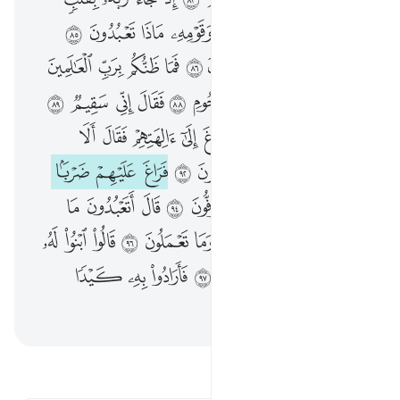
۞ وَإِنَّ مِن شِيعَتِهِۦ لَإِبْرَٰهِيمَ ٨٣ إِذْ جَآءَ رَبَّهُۥ بِقَلْبٍۢ سَلِيمٍ ٨٤ إِذْ قَالَ لِأَبِيهِ وَقَوْمِهِۦ مَاذَا تَعْبُدُونَ ٨٥ أَئِفْكًا ءَالِهَةًۭ دُونَ ٱللَّهِ تُرِيدُونَ ٨٦ فَمَا ظَنُّكُم بِرَبِّ ٱلْعَـٰلَمِينَ ٨٧ فَنَظَرَ نَظْرَةًۭ فِى ٱلنُّجُومِ ٨٨ فَقَالَ إِنِّى سَقِيمٌۭ ٨٩ فَتَوَلَّوْا۟ عَنْهُ مُدْبِرِينَ ٩٠ فَرَاغَ إِلَىٰٓ ءَالِهَتِهِمْ فَقَالَ أَلَا تَأْكُلُونَ ٩١ مَا لَكُمْ لَا تَنطِقُونَ ٩٢ فَرَاغَ عَلَيْهِمْ ضَرْبًۢا بِٱلْيَمِينِ ٩٣ فَأَقْبَلُوٓا۟ إِلَيْهِ يَزِفُّونَ ٩٤ قَالَ أَتَعْبُدُونَ مَا تَنْحِتُونَ ٩٥ وَٱللَّهُ خَلَقَكُمْ وَمَا تَعْمَلُونَ ٩٦ قَالُوا۟ ٱبْنُوا۟ لَهُۥ بُنْيَـٰنًۭا فَأَلْقُوهُ فِى ٱلْجَحِيمِ ٩٧ فَأَرَادُوا۟ بِهِۦ كَيْدًۭا فَجَعَلْنَـٰهُمُ ٱلْأَسْفَلِينَ ٩٨
ﱩ
ﱪ
ﱫ
ﱬ
ﱭ
ﱮ
ﱯ
ﱰ
ﱱ
ﱲ
ﱳ
ﱴ
ﱵ
ﱶ
ﱷ
ﱸ
ﱹ
ﱺ
ﱻ
ﱼ
ﱽ
ﱾ
ﱿ
ﲀ
ﲁ
ﲂ
ﲃ
ﲄ
ﲅ
ﲆ
ﲇ
ﲈ
ﲉ
ﲊ
ﲋ
ﲌ
ﲍ
ﲎ
ﲏ
ﲐ
ﲑ
ﲒ
ﲓ
ﲔ
ﲕ
ﲖ
ﲗ
ﲘ
ﲙ
ﲚ
ﲛ
ﲜ
ﲝ
ﲞ
ﲟ
ﲠ
ﲡ
ﲢ
ﲣ
ﲤ
ﲥ
ﲦ
ﲧ
ﲨ
ﲩ
ﲪ
ﲫ
ﲬ
ﲭ
ﲮ
ﲯ
ﲰ
ﲱ
ﲲ
ﲳ
ﲴ
ﲵ
ﲶ
اقرأ التفسير