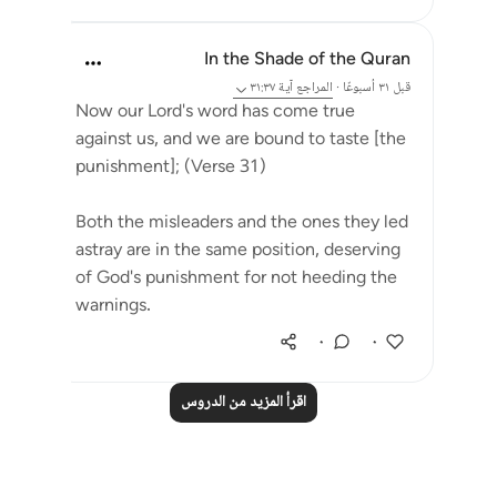
In the Shade of the Quran
قبل ٣١ أسبوعًا
·
المراجع
آية ٣١:٣٧
Now our Lord's word has come true
against us, and we are bound to taste [the
punishment]; (Verse 31)
Both the misleaders and the ones they led
astray are in the same position, deserving
of God's punishment for not heeding the
warnings.
٠
٠
اقرأ المزيد من الدروس