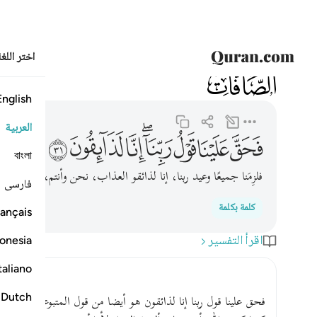
اختر اللغ
037
الصافات
37:31
فحق علينا قول ربنا انا لذايقون ٣١
English
العربية
ﱪ
ﱫ
ﱬ
ﱭﱮ
ﱯ
ﱰ
ﱱ
বাংলা
فلزِمَنا جميعًا وعيد ربنا، إنا لذائقو العذاب، نحن وأنتم، بما قدمنا 
فارسی
كلمة بكلمة
ançais
اقرأ التفسير
onesia
taliano
Dutch
فحق علينا قول ربنا إنا لذائقون هو أيضا من قول المتبوعين ، أي :