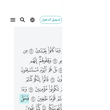
تسجيل الدخول
 في السياق
٤, جوز ٢٣
٢٢ من دون الله فاهدوهم الى صراط الجحيم ٢٣ وقفوهم انهم مسيولون ٢٤ ما لكم لا تناصرون ٢٥ بل هم اليوم مستسلمون ٢٦ واقبل بعضهم على بعض يتساءلون ٢٧ قالوا انكم كنتم تاتوننا عن اليمين ٢٨ قالوا بل لم تكونوا مومنين ٢٩ وما كان لنا عليكم من سلطان بل كنتم قوما طاغين ٣٠ فحق علينا قول ربنا انا لذايقون ٣١ فاغويناكم انا كنا غاوين ٣٢ فانهم يوميذ في العذاب مشتركون ٣٣ انا كذالك نفعل بالمجرمين ٣٤ انهم كانوا اذا قيل لهم لا الاه الا الله يستكبرون ٣٥ ويقولون اينا لتاركو الهتنا لشاعر مجنون ٣٦ بل جاء بالحق وصدق المرسلين ٣٧ انكم لذايقو العذاب الاليم ٣٨ وما تجزون الا ما كنتم تعملون ٣٩
 ﳅ
ﳆ
ﳇ
ﳈ
ﳉ
ﳊ
ﳋ
ﳌ
ﳍ
٢ مِن دُونِ ٱللَّهِ فَٱهْدُوهُمْ إِلَىٰ صِرَٰطِ ٱلْجَحِيمِ ٢٣ وَقِفُوهُمْ ۖ إِنَّهُم مَّسْـُٔولُونَ ٢٤ مَا لَكُمْ لَا تَنَاصَرُونَ ٢٥ بَلْ هُمُ ٱلْيَوْمَ مُسْتَسْلِمُونَ ٢٦ وَأَقْبَلَ بَعْضُهُمْ عَلَىٰ بَعْضٍۢ يَتَسَآءَلُونَ ٢٧ قَالُوٓا۟ إِنَّكُمْ كُنتُمْ تَأْتُونَنَا عَنِ ٱلْيَمِينِ ٢٨ قَالُوا۟ بَل لَّمْ تَكُونُوا۟ مُؤْمِنِينَ ٢٩ وَمَا كَانَ لَنَا عَلَيْكُم مِّن سُلْطَـٰنٍۭ ۖ بَلْ كُنتُمْ قَوْمًۭا طَـٰغِينَ ٣٠ فَحَقَّ عَلَيْنَا قَوْلُ رَبِّنَآ ۖ إِنَّا لَذَآئِقُونَ ٣١ فَأَغْوَيْنَـٰكُمْ إِنَّا كُنَّا غَـٰوِينَ ٣٢ فَإِنَّهُمْ يَوْمَئِذٍۢ فِى ٱلْعَذَابِ مُشْتَرِكُونَ ٣٣ إِنَّا كَذَٰلِكَ نَفْعَلُ بِٱلْمُجْرِمِينَ ٣٤ إِنَّهُمْ كَانُوٓا۟ إِذَا قِيلَ لَهُمْ لَآ إِلَـٰهَ إِلَّا ٱللَّهُ يَسْتَكْبِرُونَ ٣٥ وَيَقُولُونَ أَئِنَّا لَتَارِكُوٓا۟ ءَالِهَتِنَا لِشَاعِرٍۢ مَّجْنُونٍۭ ٣٦ بَلْ جَآءَ بِٱلْحَقِّ وَصَدَّقَ ٱلْمُرْسَلِينَ ٣٧ إِنَّكُمْ لَذَآئِقُوا۟ ٱلْعَذَابِ ٱلْأَلِيمِ ٣٨ وَمَا تُجْزَوْنَ إِلَّا مَا كُنتُمْ تَعْمَلُونَ ٣٩
ﳏ
ﳐ
ﳑ
ﳒ
ﳓ
ﳔ
ﳕﳖ
ﳗ
ﳙ
ﱁ
ﱂ
ﱃ
ﱄ
ﱅ
ﱆ
ﱇ
ﱈ
ﱉ
ﱋ
ﱌ
ﱍ
ﱎ
ﱏ
ﱐ
ﱑ
ﱒ
ﱓ
ﱕ
ﱖ
ﱗ
ﱘ
ﱙ
ﱚ
ﱛ
ﱜ
ﱝ
ﱞ
ﱠ
ﱡ
ﱢ
ﱣﱤ
ﱥ
ﱦ
ﱧ
ﱨ
ﱩ
ﱪ
ﱬ
ﱭﱮ
ﱯ
ﱰ
ﱱ
ﱲ
ﱳ
ﱴ
ﱵ