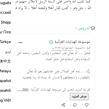
tuguês
الله - جل وعز - كتب للنار أهلا وللجنة أهلا ، لا يزاد فيهم ولا ين
усский
Shqip
الدروس
ษาไทย
موسوعة الهدايات القرآنية
Türkçe
قبل ٤٠ أسبوعًا
·
المراجع
آية ٣١:٣٧
اردو
فَحَقَّ... الله تعالى قدر المقادير، وكتب المصير، وحدد أهل
السعادة وأهل الشقاوة قبل خلق العباد.
体中文
Melayu
رَبِّنَا... ندم أهل الضلال على مقابلتهم نِعم الله تعالى
بالطغيان، واستعطافهم لإحسان الله بمناداته بما يقتضيه.
spañol
لقراءة المزيد اذهب إلى موسوعة الهدايات القرآنية:
http...
swahili
عرض المزيد
ng Việt
٠
٠