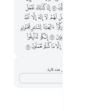
ﱷ
ﱸ
ﱹ
ﱺ
ﱻ
ﱼ
ﱽ
ﱾ
ﱿ
ﲁ
ﲂ
ﲃ
ﲄ
ﲅ
ﲆ
ﲇ
ﲈ
ﲉ
ﲊ
ﲌ
ﲍ
ﲎ
ﲏ
ﲐ
ﲑ
ﲒ
ﲔ
ﲕ
ﲖ
ﲗ
ﲘ
ﲙ
ﲚ
ﲛ
ﲝ
ﲞ
ﲟ
ﲠ
ﲡ
ﲢ
ﲣ
ﲤ
ﲥ
حظات وتأملات
لديك أي ملاحظات أو تأملات حول هذه الآية.
دوّن أفكارك…