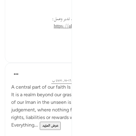
تستطيع.
* للمزيد عن هذه الآية في مصحف تدبر وعمل:
https://altadabbur.com/#aya=21_47
#عمل
٠
٠
Hammad Fahim
قبل سنتين
·
المراجع
آية ٤٦:٤٠-٥٠، ٤:١، ١٦:٤٠-١٧، ٤٧:٢١
A central part of our faith Is our belief in the unseen.
It is a realm beyond our grasp, and perception. Part
of our Iman in the unseen is Allah’s meticulous
judgement, where nothing from human affairs,
rights, liabilities or rewards will go a miss.
Everything...
عرض المزيد
٠
١٨