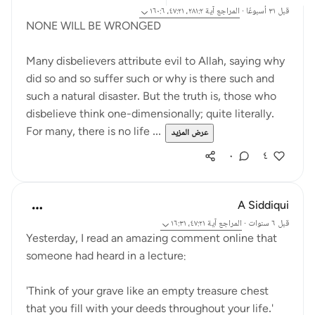
قبل ٣١ أسبوعًا
·
المراجع
آية ٢٨١:٢، ٤٧:٢١، ١٦٠:٦
NONE WILL BE WRONGED
Many disbelievers attribute evil to Allah, saying why
did so and so suffer such or why is there such and
such a natural disaster. But the truth is, those who
disbelieve think one-dimensionally; quite literally.
For many, there is no life ...
عرض المزيد
٠
٤
A Siddiqui
قبل ٦ سنوات
·
المراجع
آية ٤٧:٢١، ١٦:٣١
Yesterday, I read an amazing comment online that
someone had heard in a lecture:
'Think of your grave like an empty treasure chest
that you fill with your deeds throughout your life.'