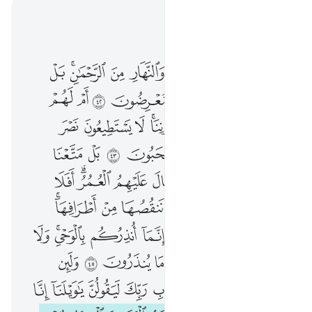
اقرأ في السياق
الفصل ٢١, صفحة ٣٢٦, جوز ١٧
قل من يكلوكم بالليل والنهار من الرحمان بل هم عن ذكر ربهم معرضون ٤٢ ام لهم الهة تمنعهم من دوننا لا يستطيعون نصر انفسهم ولا هم منا يصحبون ٤٣ بل متعنا هاولاء واباءهم حتى طال عليهم العمر افلا يرون انا ناتي الارض ننقصها من اطرافها افهم الغالبون ٤٤ قل انما انذركم بالوحي ولا يسمع الصم الدعاء اذا ما ينذرون ٤٥ ولين مستهم نفحة من عذاب ربك ليقولن يا ويلنا انا كنا ظالمين ٤٦ ونضع الموازين القسط ليوم القيامة فلا تظلم نفس شييا وان كان مثقال حبة من خردل اتينا بها وكفى بنا حاسبين ٤٧
ﲏ
ﲐ
ﲑ
ﲒ
ﲓ
ﲔ
ﲕﲖ
ﲗ
قُلْ مَن يَكْلَؤُكُم بِٱلَّيْلِ وَٱلنَّهَارِ مِنَ ٱلرَّحْمَـٰنِ ۗ بَلْ هُمْ عَن ذِكْرِ رَبِّهِم مُّعْرِضُونَ ٤٢ أَمْ لَهُمْ ءَالِهَةٌۭ تَمْنَعُهُم مِّن دُونِنَا ۚ لَا يَسْتَطِيعُونَ نَصْرَ أَنفُسِهِمْ وَلَا هُم مِّنَّا يُصْحَبُونَ ٤٣ بَلْ مَتَّعْنَا هَـٰٓؤُلَآءِ وَءَابَآءَهُمْ حَتَّىٰ طَالَ عَلَيْهِمُ ٱلْعُمُرُ ۗ أَفَلَا يَرَوْنَ أَنَّا نَأْتِى ٱلْأَرْضَ نَنقُصُهَا مِنْ أَطْرَافِهَآ ۚ أَفَهُمُ ٱلْغَـٰلِبُونَ ٤٤ قُلْ إِنَّمَآ أُنذِرُكُم بِٱلْوَحْىِ ۚ وَلَا يَسْمَعُ ٱلصُّمُّ ٱلدُّعَآءَ إِذَا مَا يُنذَرُونَ ٤٥ وَلَئِن مَّسَّتْهُمْ نَفْحَةٌۭ مِّنْ عَذَابِ رَبِّكَ لَيَقُولُنَّ يَـٰوَيْلَنَآ إِنَّا كُنَّا ظَـٰلِمِينَ ٤٦ وَنَضَعُ ٱلْمَوَٰزِينَ ٱلْقِسْطَ لِيَوْمِ ٱلْقِيَـٰمَةِ فَلَا تُظْلَمُ نَفْسٌۭ شَيْـًۭٔا ۖ وَإِن كَانَ مِثْقَالَ حَبَّةٍۢ مِّنْ خَرْدَلٍ أَتَيْنَا بِهَا ۗ وَكَفَىٰ بِنَا حَـٰسِبِينَ ٤٧
ﲘ
ﲙ
ﲚ
ﲛ
ﲜ
ﲝ
ﲞ
ﲟ
ﲠ
ﲡ
ﲢ
ﲣﲤ
ﲥ
ﲦ
ﲧ
ﲨ
ﲩ
ﲪ
ﲫ
ﲬ
ﲭ
ﲮ
ﲯ
ﲰ
ﲱ
ﲲ
ﲳ
ﲴ
ﲵﲶ
ﲷ
ﲸ
ﲹ
ﲺ
ﲻ
ﲼ
ﲽ
ﲾﲿ
ﳀ
ﳁ
ﳂ
ﱁ
ﱂ
ﱃ
ﱄﱅ
ﱆ
ﱇ
ﱈ
ﱉ
ﱊ
ﱋ
ﱌ
ﱍ
ﱎ
ﱏ
ﱐ
ﱑ
ﱒ
ﱓ
ﱔ
ﱕ
ﱖ