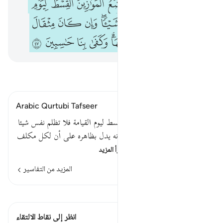
ﱗ
ﱘ
ﱙ
ﱚ
ﱛ
ﱜ
ﱝ
ﱞ
ﱟ
ﱠ
ﱡ
ﱢﱣ
ﱤ
ﱥ
ﱦ
ﱧ
ﱨ
ﱩ
ﱪ
ﱫﱬ
ﱭ
ﱮ
ﱯ
ﱰ
اقرأ التفسير
Arabic Qurtubi Tafseer
قوله تعالى : ونضع الموازين القسط ليوم القيامة فلا تظلم نفس شيئا
الموازين جمع ميزان . فقيل : إنه يدل بظاهره على أن لكل مكلف
ميزانا توزن به أعماله ، فتو…
اقرأ المزيد
المزيد من التفاسير
اطلع على القراءات
هذه الآية 1 التقاطعات
انظر إلى نقاط الالتقاء