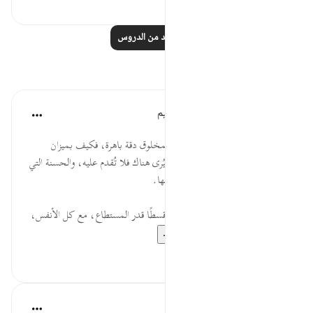
اقرأ المزيد من الدروس
تأملات
الهيئة العالمية لتدبر القرآن الكريم
قبل ٢٩ أسبوعًا
·
المراجع
آية ٤٧:٢١
* في بعض الموازين التي يصنعها المخلوق دقة باهرة، فكيف بميزان
الخالق؟ الذنب الذي يستهان به سيُرى هناك فلا تُقدم عليه، والحسنة التي
يستهان به ستُرى هناك فلا تتأخر عنها.
* أدبنا الله، فعلمنا أن يكون ميزاننا قسطًا قدر المستطاع، مع كل الأنفس،
بَرِّها وفاجرها، فلا ...
عرض المزيد
٠
٠
Shafowan W. Mahmood