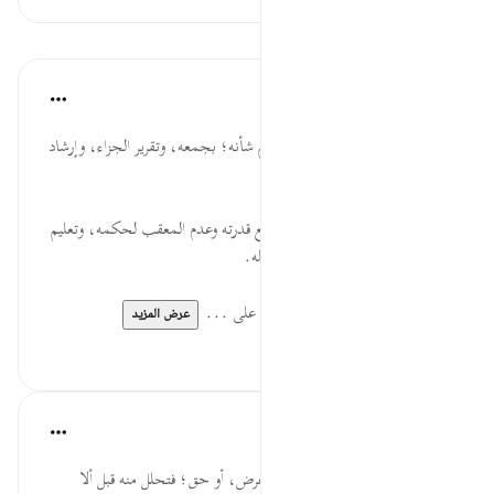
الدروس
موسوعة الهدايات القرآنية
قبل ٤٠ أسبوعًا
·
المراجع
آية ٤٧:٢١
الْمَوَازِينَ... إثبات الميزان، وتعظيم شأنه؛ بجمعه، وتقرير الجزاء، وإرشاد
العباد إلى وزن أنفسهم قبل القيامة.
الْقِسْطَ... بيان عدل الله تعالى، مع قدرته وعدم المعقب لحكمه، وتعليم
عباده العدلَ بينهم، وتذكيرهم بفضله.
فَلاَ تُظْلَمُ... كرم الله؛ بحرمة الظلم على ...
عرض المزيد
٠
٠
القرآن تدبر وعمل
قبل ٤٠ أسبوعًا
·
المراجع
آية ٤٧:٢١
تذكر اليوم من ظلمته في مال، أو عرض، أو حق؛ فتحلل منه قبل ألا