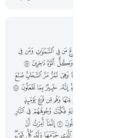
اقرأ في السياق
الفصل ٢٧, صفحة ٣٨٥, جوز ٢٠
ويوم ينفخ في الصور ففزع من في السماوات ومن في الارض الا من شاء الله وكل اتوه داخرين ٨٧ وترى الجبال تحسبها جامدة وهي تمر مر السحاب صنع الله الذي اتقن كل شيء انه خبير بما تفعلون ٨٨ من جاء بالحسنة فله خير منها وهم من فزع يوميذ امنون ٨٩ ومن جاء بالسيية فكبت وجوههم في النار هل تجزون الا ما كنتم تعملون ٩٠ انما امرت ان اعبد رب هاذه البلدة الذي حرمها وله كل شيء وامرت ان اكون من المسلمين ٩١ وان اتلو القران فمن اهتدى فا
ﲻ
ﲼ
ﲽ
ﲾ
ﲿ
ﳀ
ﳁ
ﳂ
ﳃ
ﳄ
وَيَوْمَ يُنفَخُ فِى ٱلصُّورِ فَفَزِعَ مَن فِى ٱلسَّمَـٰوَٰتِ وَمَن فِى ٱلْأَرْضِ إِلَّا مَن شَآءَ ٱللَّهُ ۚ وَكُلٌّ أَتَوْهُ دَٰخِرِينَ ٨٧ وَتَرَى ٱلْجِبَالَ تَحْسَبُهَا جَامِدَةًۭ وَهِىَ تَمُرُّ مَرَّ ٱلسَّحَابِ ۚ صُنْعَ ٱللَّهِ ٱلَّذِىٓ أَتْقَنَ كُلَّ شَىْءٍ ۚ إِنَّهُۥ خَبِيرٌۢ بِمَا تَفْعَلُونَ ٨٨ مَن جَآءَ بِٱلْحَسَنَةِ فَلَهُۥ خَيْرٌۭ مِّنْهَا وَهُم مِّن فَزَعٍۢ يَوْمَئِذٍ ءَامِنُونَ ٨٩ وَمَن جَآءَ بِٱلسَّيِّئَةِ فَكُبَّتْ وُجُوهُهُمْ فِى ٱلنَّارِ هَلْ تُجْزَوْنَ إِلَّا مَا كُنتُمْ تَعْمَلُونَ ٩٠ إِنَّمَآ أُمِرْتُ أَنْ أَعْبُدَ رَبَّ هَـٰذِهِ ٱلْبَلْدَةِ ٱلَّذِى حَرَّمَهَا وَلَهُۥ كُلُّ شَىْءٍۢ ۖ وَأُمِرْتُ أَنْ أَكُونَ مِنَ ٱلْمُسْلِمِينَ ٩١ وَأَنْ أَتْلُوَا۟ ٱلْقُرْءَانَ ۖ فَمَنِ ٱهْتَدَىٰ فَإ
ﳅ
ﳆ
ﳇ
ﳈ
ﳉﳊ
ﳋ
ﳌ
ﳍ
ﳎ
ﳏ
ﳐ
ﳑ
ﳒ
ﳓ
ﳔ
ﳕ
ﳖﳗ
ﳘ
ﳙ
ﳚ
ﳛ
ﳜ
ﳝﳞ
ﳟ
ﳠ
ﳡ
ﳢ
ﳣ
ﱁ
ﱂ
ﱃ
ﱄ
ﱅ
ﱆ
ﱇ
ﱈ
ﱉ
ﱊ
ﱋ
ﱌ
ﱍ
ﱎ
ﱏ
ﱐ
ﱑ
ﱒ
ﱓ
ﱔ
ﱕ
ﱖ
ﱗ
ﱘ
ﱙ
ﱚ
ﱛ
ﱜ
ﱝ
ﱞ
ﱟ
ﱠ
ﱡ
ﱢ
ﱣ
ﱤ
ﱥ
ﱦﱧ