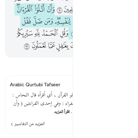
ﱨ
ﱩ
ﱪ
ﱫ
ﱬ
ﱭ
ﱮ
ﱯ
ﱰﱱ
ﱲ
ﱳ
ﱴ
ﱵ
ﱶﱷ
ﱸ
ﱹ
ﱺ
ﱻ
ﱼ
ﱽ
ﱾ
ﱿ
ﲀ
ﲁ
ﲂ
ﲃ
ﲄ
ﲅﲆ
ﲇ
ﲈ
ﲉ
ﲊ
ﲋ
ﲌ
اقرأ التفسير
Arabic Qurtubi Tafseer
وأن أتلو القرآن أي وأمرت أن أتلو القرآن ، أي أقرأه قال النحاس :
وأن أتلو نصب ب ( أن ) قال الفراء : وفي إحدى القراءتين ( وأن
اتل ) وزعم أنه في موضع جزم…
اقرأ المزيد
المزيد من التفاسير
الدروس