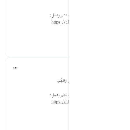
الكريم.
* للمزيد عن هذه الآية في مصحف تدبر وعمل:
https://altadabbur.com/#aya=27_92
#توجيهات
٠
٠
القرآن تدبر وعمل
قبل ٤٠ أسبوعًا
·
المراجع
آية ٩٢:٢٧
اقرأ سورة من سور القرآن الكريم بتدبر وتفهّم.
* للمزيد عن هذه الآية في مصحف تدبر وعمل:
https://altadabbur.com/#aya=27_92
#عمل
٠
٠