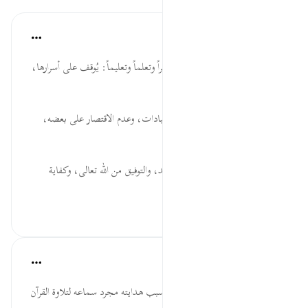
موسوعة الهدايات القرآنية
قبل ٤٠ أسبوعًا
·
المراجع
آية ٩٢:٢٧
أَتْلُوَ... الانشغال بتلاوة الآيات تدبراً وتعلماً وتعليماً: يُوقف على أسرارها،
ويحصل بركتها.
الْقُرْآنَ... تلاوة القرآن من أعظم العبادات، وعدم الاقتصار على بعضه،
وإنما يُتلى جميع القرآن.
اهْتَدَى... الاهتداء يَحتاج إلى جهد، والتوفيق من الله تعالى، وكفاية
الق...
عرض المزيد
٠
٠
القرآن تدبر وعمل
قبل ٤٠ أسبوعًا
·
المراجع
آية ٩٢:٢٧
إذا أراد الله الهداية للعبد فقد يكون سبب هدايته مجرد سماعه لتلاوة القرآن