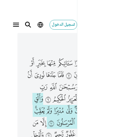
تسجيل الدخول
 في السياق
٣, جوز ١٩
ت نارا ساتيكم منها بخبر او اتيكم بشهاب قبس لعلكم تصطلون ٧ فلما جاءها نودي ان بورك من في النار ومن حولها وسبحان الله رب العالمين ٨ يا موسى انه انا الله العزيز الحكيم ٩ والق عصاك فلما راها تهتز كانها جان ولى مدبرا ولم يعقب يا موسى لا تخف اني لا يخاف لدي المرسلون ١٠ الا من ظلم ثم بدل حسنا بعد سوء فاني غفور رحيم ١١ وادخل يدك في جيبك تخرج بيضاء من غير سوء في تسع ايات الى فرعون وقومه انهم كانوا قوما فاسقين ١٢ فلما جاءتهم اياتنا مبصرة قالوا هاذا سحر مبين ١٣ وجحدوا بها واستيقنتها انفسهم ظلما وعلوا
ﱶ
ﱷ
ﱸ
ﱹ
ﱺ
ﱻ
ﱼ
ﱽ
ﱾ
ﱿ
َانَسْتُ نَارًۭا سَـَٔاتِيكُم مِّنْهَا بِخَبَرٍ أَوْ ءَاتِيكُم بِشِهَابٍۢ قَبَسٍۢ لَّعَلَّكُمْ تَصْطَلُونَ ٧ فَلَمَّا جَآءَهَا نُودِىَ أَنۢ بُورِكَ مَن فِى ٱلنَّارِ وَمَنْ حَوْلَهَا وَسُبْحَـٰنَ ٱللَّهِ رَبِّ ٱلْعَـٰلَمِينَ ٨ يَـٰمُوسَىٰٓ إِنَّهُۥٓ أَنَا ٱللَّهُ ٱلْعَزِيزُ ٱلْحَكِيمُ ٩ وَأَلْقِ عَصَاكَ ۚ فَلَمَّا رَءَاهَا تَهْتَزُّ كَأَنَّهَا جَآنٌّۭ وَلَّىٰ مُدْبِرًۭا وَلَمْ يُعَقِّبْ ۚ يَـٰمُوسَىٰ لَا تَخَفْ إِنِّى لَا يَخَافُ لَدَىَّ ٱلْمُرْسَلُونَ ١٠ إِلَّا مَن ظَلَمَ ثُمَّ بَدَّلَ حُسْنًۢا بَعْدَ سُوٓءٍۢ فَإِنِّى غَفُورٌۭ رَّحِيمٌۭ ١١ وَأَدْخِلْ يَدَكَ فِى جَيْبِكَ تَخْرُجْ بَيْضَآءَ مِنْ غَيْرِ سُوٓءٍۢ ۖ فِى تِسْعِ ءَايَـٰتٍ إِلَىٰ فِرْعَوْنَ وَقَوْمِهِۦٓ ۚ إِنَّهُمْ كَانُوا۟ قَوْمًۭا فَـٰسِقِينَ ١٢ فَلَمَّا جَآءَتْهُمْ ءَايَـٰتُنَا مُبْصِرَةًۭ قَالُوا۟ هَـٰذَا سِحْرٌۭ مُّبِينٌۭ ١٣ وَجَحَدُوا۟ بِهَا و
ﲁ
ﲂ
ﲃ
ﲄ
ﲅ
ﲆ
ﲇ
ﲈ
ﲉ
ﲋ
ﲌ
ﲍ
ﲎ
ﲏ
ﲐ
ﲑ
ﲒ
ﲔ
ﲕ
ﲖ
ﲗ
ﲘ
ﲙ
ﲚ
ﲛ
ﲜ
ﲞ
ﲟ
ﲠ
ﲡ
ﲢ
ﲣ
ﲤ
ﲥ
ﲦ
ﲧﲨ
ﲪ
ﲫ
ﲬ
ﲭ
ﲮ
ﲯ
ﲰ
ﲱ
ﲲ
ﲳ
ﲵ
ﲶ
ﲷ
ﲸ
ﲹ
ﲺ
ﲻ
ﲼ
ﲽ
ﲾ