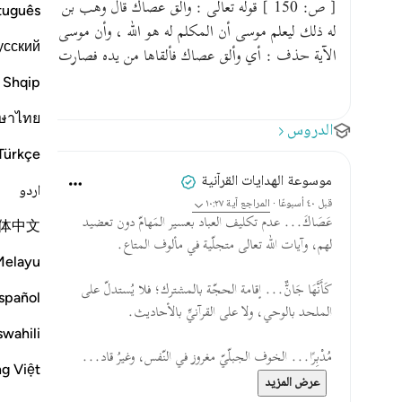
[ ص: 150 ] قوله تعالى : وألق عصاك قال وهب بن منبه : ظ
tuguês
له ذلك ليعلم موسى أن المكلم له هو الله ، وأن موسى رسوله ; وكل 
усский
الآية حذف : أي وألق عصاك فألقاها من يده فصارت حية تهتز 
Shqip
ษาไทย
الدروس
Türkçe
موسوعة الهدايات القرآنية
اردو
قبل ٤٠ أسبوعًا
·
المراجع
آية ١٠:٢٧
عَصَاكَ... عدم تكليف العباد بعسير المَهامّ دون تعضيد
体中文
لهم، وآيات الله تعالى متجلّية في مألوف المتاع.
Melayu
كَأَنَّهَا جَانٌّ... إقامة الحجّة بالمشترك؛ فلا يُستدلّ على
spañol
الملحد بالوحي، ولا على القرآنيِّ بالأحاديث.
swahili
مُدْبِرًا... الخوف الجبلّيّ مغروز في النّفس، وغيرُ قاد...
ng Việt
عرض المزيد