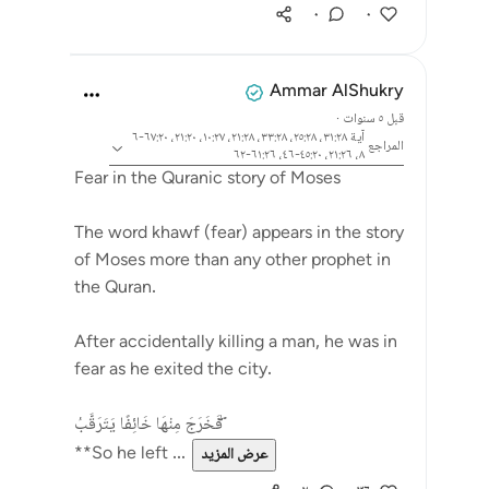
٠
٠
Ammar AlShukry
قبل ٥ سنوات
·
آية ٣١:٢٨، ٢٥:٢٨، ٣٣:٢٨، ٢١:٢٨، ١٠:٢٧، ٢١:٢٠، ٦٧:٢٠-٦
المراجع
٨، ٢١:٢٦، ٤٥:٢٠-٤٦، ٦١:٢٦-٦٢
Fear in the Quranic story of Moses
The word khawf (fear) appears in the story
of Moses more than any other prophet in
the Quran.
After accidentally killing a man, he was in
fear as he exited the city.
فَخَرَجَ مِنْهَا خَائِفًا يَتَرَقَّبُ ۖ
**So he left ...
عرض المزيد