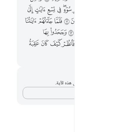
ﳀ
ﳁ
ﳂ
ﳃ
ﳄ
ﳅ
ﳆﳇ
ﳈ
ﳉ
ﳊ
ﳋ
ﳍﳎ
ﳏ
ﳐ
ﳑ
ﳒ
ﳓ
ﳔ
ﳕ
ﳖ
ﳘ
ﳙ
ﳚ
ﳛ
ﳜ
ﱁ
ﱂ
ﱄ
ﱅ
ﱆﱇ
ﱈ
ﱉ
ﱊ
ﱋ
ﱍ
حظات وتأملات
لديك أي ملاحظات أو تأملات حول هذه الآية.
دوّن أفكارك…