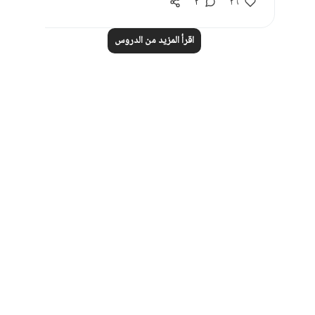
٢
٣٦
اقرأ المزيد من الدروس
Notes
placeholders
close