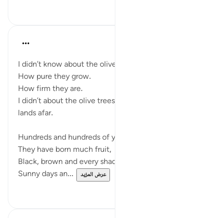
٠
٠
Razia Zahra
قبل سنتين
·
المراجع
آية ١:٩٥-٨
I didn’t know about the olive trees,
How pure they grow.
How firm they are.
I didn’t about the olive trees that are in the ancient
lands afar.
Hundreds and hundreds of years old,
They have born much fruit,
Black, brown and every shade of green.
Sunny days an...
عرض المزيد
٧
٢٧