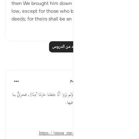
then We brought him down to the lowest of the
low, except for those who believe and do good
deeds; for theirs shall be an unfailing re...
عرض المزيد
٠
٠
اقرأ المزيد من الدروس
تأملات
الهيئة العالمية لتدبر القرآن الكريم
قبل ٣٠ أسبوعًا
·
المراجع
آية ١:٩٥-٣
* جعل الله مكة بلدة أمنٍ وأمان؛ {أوَلم يَرَوا أنَّا جَعَلنا حَرَمًا آمِنًا}، فحريٌّ بنا
أن نحافظ على حرمتها بدوام الأمن فيها.
المصدر: هدايات القرآن الكريم
للمزيد حمل تطبيق تدبر:
https://mssg.me/4lx6w