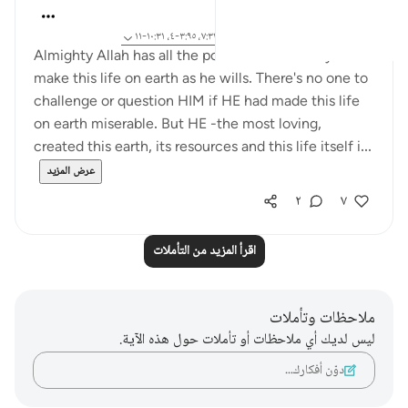
Aaisha Shahany
قبل ٦ سنوات
·
المراجع
آية ٩٩:٦، ٢٠:٣١، ٧:٣٢، ٣:٩٥-٤، ١٠:٣١-١١
Almighty Allah has all the power and authority to
make this life on earth as he wills. There's no one to
challenge or question HIM if HE had made this life
on earth miserable. But HE -the most loving,
created this earth, its resources and this life itself i...
عرض المزيد
٢
٧
اقرأ المزيد من التأملات
ملاحظات وتأملات
ليس لديك أي ملاحظات أو تأملات حول هذه الآية.
دوّن أفكارك…