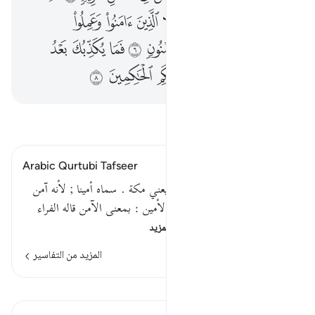
ﱭ
ﱮ
ﱯ
ﱰ
ﱱ
ﱲ
ﱳ
ﱴ
ﱵ
ﱶ
ﱷ
ﱸ
ﱹ
ﱺ
ﱻ
ﱼ
ﱽ
ﱾ
ﱿ
ﲀ
ﲁ
ﲂ
ﲃ
ﲄ
اقرأ التفسير
Arabic Qurtubi Tafseer
قوله تعالى : وهذا البلد الأمين يعني مكة . سماه أمينا ; لأنه آمن
كما قال : أنا جعلنا حرما آمنا فالأمين : بمعنى الآمن قاله الفراء
وغيره . قال الشاعر :أل…
اقرأ المزيد
المزيد من التفاسير
الدروس