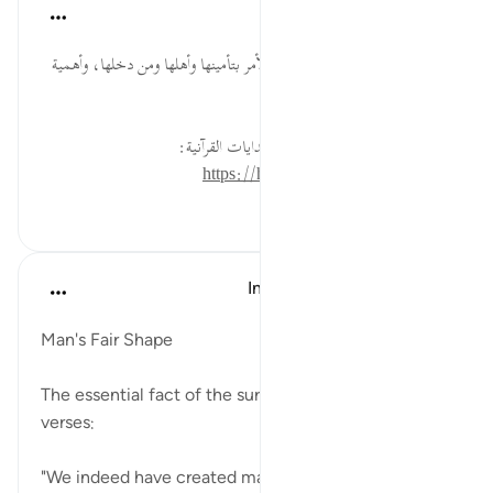
موسوعة الهدايات القرآنية
قبل ٤٠ أسبوعًا
·
المراجع
آية ٣:٩٥
الأَمِينِ ... شرف مكة وفضلها، والأمر بتأمينها وأهلها ومن دخلها، وأهمية
حفظ الأمن.
لقراءة المزيد اذهب إلى موسوعة الهدايات القرآنية:
https://hidayaaencyc.net/mawso3a
٠
٠
In the Shade of the Quran
قبل ٣١ أسبوعًا
·
المراجع
آية ٢:٩٥-٥
Man's Fair Shape
The essential fact of the surah is embodied in the
verses:
"We indeed have created man in the finest form,