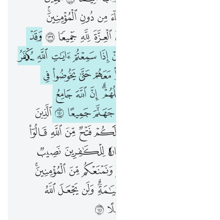
ﲦ
ﲧ
ﲨ
ﲩ
ﲪ
ﲫﲬ
ﲭ
ﲮ
ﲯ
ﲰ
ﲱ
ﲲ
ﲳ
ﲴ
ﲵ
ﲶ
ﲷ
ﲸ
ﲹ
ﲺ
ﲻ
ﲼ
ﲽ
ﲾ
ﲿ
ﳀ
ﳁ
ﳂ
ﳃ
ﳄ
ﳅ
ﳆ
ﳇ
ﳈ
ﳉ
ﳊ
ﳋ
ﳌ
ﳍﳎ
ﳏ
ﳐ
ﳑ
ﳒ
ﳓ
ﳔ
ﳕ
ﳖ
ﳗ
ﱁ
ﱂ
ﱃ
ﱄ
ﱅ
ﱆ
ﱇ
ﱈ
ﱉ
ﱊ
ﱋ
ﱌ
ﱍ
ﱎ
ﱏ
ﱐ
ﱑ
ﱒ
ﱓ
ﱔ
ﱕ
ﱖ
ﱗ
ﱘﱙ
ﱚ
ﱛ
ﱜ
ﱝ
ﱞﱟ
ﱠ
ﱡ
ﱢ
ﱣ
ﱤ
ﱥ
ﱦ
ﱧ