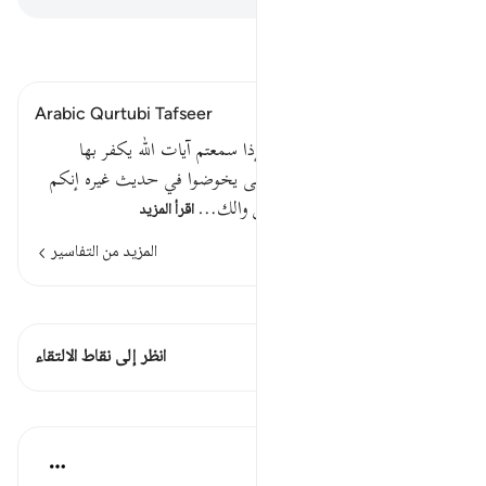
اقرأ التفسير
Arabic Qurtubi Tafseer
وقد نزل عليكم في الكتاب أن إذا سمعتم آيات الله يكفر بها
ويستهزأ بها فلا تقعدوا معهم حتى يخوضوا في حديث غيره إنكم
إذا مثلهم إن الله جامع المنافقين والك…
اقرأ المزيد
المزيد من التفاسير
اطلع على القراءات
هذه الآية 1 التقاطعات
انظر إلى نقاط الالتقاء
الدروس
موسوعة الهدايات القرآنية