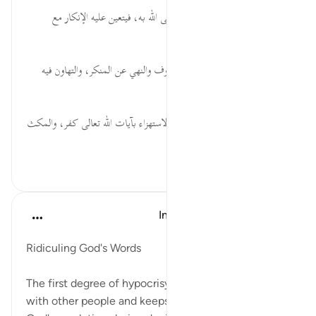
قبل ٤٠ أسبوعًا
·
المراجع
آية ١٤٠:٤
سَمِعْتُمْ ... من حضر مجلسًا يُعصى الله به، فيتعين عليه الإنكار مع
القدرة، أو القيام.
فَلَا تَقۡعُدُواْ ... وجوب الأمر بالمعروف والنهي عن المنكر، والتهاون فيه
يُؤدي إلى الانتشار.
يَخُوضُواْ ... خوض المنافقين في الاستهزاء بآيات الله تعالى كفر، والمكث
معهم دون...
عرض المزيد
٠
٠
In the Shade of the Quran
قبل ٣١ أسبوعًا
·
المراجع
آية ١٤٠:٤
Ridiculing God's Words
The first degree of hypocrisy is when a believer sits
with other people and keeps quiet when he hears