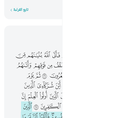
تابع القراءة
كلمة بكلمة
اقرأ في السياق
الفصل ١٦, صفحة ٢٧٠, جوز ١٤
قد مكر الذين من قبلهم فاتى الله بنيانهم من القواعد فخر عليهم السقف من فوقهم واتاهم العذاب من حيث لا يشعرون ٢٦ ثم يوم القيامة يخزيهم ويقول اين شركايي الذين كنتم تشاقون فيهم قال الذين اوتوا العلم ان الخزي اليوم والسوء على الكافرين ٢٧ الذين تتوفاهم الملايكة ظالمي انفسهم فالقوا السلم ما كنا نعمل من سوء بلى ان الله عليم بما كنتم تعملون ٢٨ فادخلوا ابواب جهنم خالدين فيها فلبيس مثوى المتكبرين ٢٩ ۞ وقيل للذين اتقوا ماذا انزل ربكم قالوا خيرا للذين احسنوا في هاذه الدنيا حسنة ولدار الاخرة خير ولنعم دار المتقين ٣٠ جنات عدن يدخلونها تجري من
ﲺ
ﲻ
ﲼ
ﲽ
ﲾ
ﲿ
ﳀ
ﳁ
ﳂ
قَدْ مَكَرَ ٱلَّذِينَ مِن قَبْلِهِمْ فَأَتَى ٱللَّهُ بُنْيَـٰنَهُم مِّنَ ٱلْقَوَاعِدِ فَخَرَّ عَلَيْهِمُ ٱلسَّقْفُ مِن فَوْقِهِمْ وَأَتَىٰهُمُ ٱلْعَذَابُ مِنْ حَيْثُ لَا يَشْعُرُونَ ٢٦ ثُمَّ يَوْمَ ٱلْقِيَـٰمَةِ يُخْزِيهِمْ وَيَقُولُ أَيْنَ شُرَكَآءِىَ ٱلَّذِينَ كُنتُمْ تُشَـٰٓقُّونَ فِيهِمْ ۚ قَالَ ٱلَّذِينَ أُوتُوا۟ ٱلْعِلْمَ إِنَّ ٱلْخِزْىَ ٱلْيَوْمَ وَٱلسُّوٓءَ عَلَى ٱلْكَـٰفِرِينَ ٢٧ ٱلَّذِينَ تَتَوَفَّىٰهُمُ ٱلْمَلَـٰٓئِكَةُ ظَالِمِىٓ أَنفُسِهِمْ ۖ فَأَلْقَوُا۟ ٱلسَّلَمَ مَا كُنَّا نَعْمَلُ مِن سُوٓءٍۭ ۚ بَلَىٰٓ إِنَّ ٱللَّهَ عَلِيمٌۢ بِمَا كُنتُمْ تَعْمَلُونَ ٢٨ فَٱدْخُلُوٓا۟ أَبْوَٰبَ جَهَنَّمَ خَـٰلِدِينَ فِيهَا ۖ فَلَبِئْسَ مَثْوَى ٱلْمُتَكَبِّرِينَ ٢٩ ۞ وَقِيلَ لِلَّذِينَ ٱتَّقَوْا۟ مَاذَآ أَنزَلَ رَبُّكُمْ ۚ قَالُوا۟ خَيْرًۭا ۗ لِّلَّذِينَ أَحْسَنُوا۟ فِى هَـٰذِهِ ٱلدُّنْيَا حَسَنَةٌۭ ۚ وَلَدَارُ ٱلْـَٔاخِرَةِ خَيْرٌۭ ۚ وَلَنِعْمَ دَارُ ٱلْمُتَّقِينَ ٣٠ جَنَّـٰتُ عَدْنٍۢ يَدْخُلُونَهَا
ﳃ
ﳄ
ﳅ
ﳆ
ﳇ
ﳈ
ﳉ
ﳊ
ﳋ
ﳌ
ﳍ
ﳎ
ﳏ
ﱁ
ﱂ
ﱃ
ﱄ
ﱅ
ﱆ
ﱇ
ﱈ
ﱉ
ﱊ
ﱋﱌ
ﱍ
ﱎ
ﱏ
ﱐ
ﱑ
ﱒ
ﱓ
ﱔ
ﱕ
ﱖ
ﱗ
ﱘ
ﱙ
ﱚ
ﱛ
ﱜﱝ
ﱞ
ﱟ
ﱠ