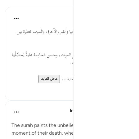
الدروس
موسوعة الهدايات القرآنية
قبل ٤٠ أسبوعًا
·
المراجع
آية ٢٨:١٦
تَتَوَفَّاهُمُ... سوء عاقبة الكفر في الدّنيا والقبر والآخرةِ، والموت قنطرة بين
دارين ولملك الموت أعوان.
ظَالِمِي... التّوبةَ تنقطِع عند حضورِ الموت، وحسنِ الخاتِمة غايةٌ يُحصّلُها
المـُؤمن، وكفر العبد ضّرر على نفسه.
فَأَلْقَوُاْ... توفي الملائكة لهم فيه تعذي...
عرض المزيد
٠
٠
In the Shade of the Quran
قبل ٣١ أسبوعًا
·
المراجع
آية ٢٨:١٦
The surah paints the unbelievers' position at the
moment of their death, when they are still close to