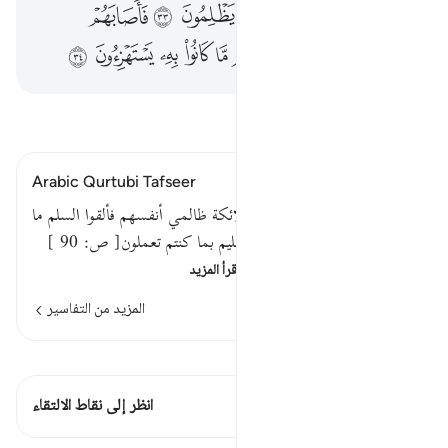
ﳅ
ﳆ
ﳇ
ﳈ
ﳉ
ﳊ
ﳋ
ﳌ
ﳍ
ﳎ
ﳏ
ﳐ
ﳑ
ﳒ
ﳓ
ﳔ
ﳕ
اقرأ التفسير
Arabic Qurtubi Tafseer
قوله تعالى : الذين تتوفاهم الملائكة ظالمي أنفسهم فألقوا السلم ما
كنا نعمل من سوء بلى إن الله عليم بما كنتم تعملون[ ص: 90 ]
قوله تعالى : الذين تتوفاهم …
اقرأ المزيد
المزيد من التفاسير
اطلع على القراءات
هذه الآية 1 التقاطعات
انظر إلى نقاط الالتقاء