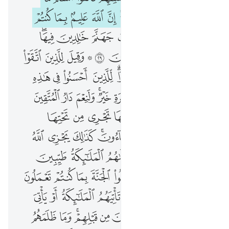
ﱡ
ﱢ
ﱣ
ﱤﱥ
ﱦﱧ
ﱨ
ﱩ
ﱪ
ﱫ
ﱬ
ﱭ
ﱮ
ﱯ
ﱰ
ﱱ
ﱲ
ﱳﱴ
ﱵ
ﱶ
ﱷ
ﱸ
ﱹ ﱺ
ﱻ
ﱼ
ﱽ
ﱾ
ﱿﲀ
ﲁ
ﲂﲃ
ﲄ
ﲅ
ﲆ
ﲇ
ﲈ
ﲉﲊ
ﲋ
ﲌ
ﲍﲎ
ﲏ
ﲐ
ﲑ
ﲒ
ﲓ
ﲔ
ﲕ
ﲖ
ﲗ
ﲘ
ﲙﲚ
ﲛ
ﲜ
ﲝ
ﲞﲟ
ﲠ
ﲡ
ﲢ
ﲣ
ﲤ
ﲥ
ﲦ
ﲧ
ﲨ
ﲩ
ﲪ
ﲫ
ﲬ
ﲭ
ﲮ
ﲯ
ﲰ
ﲱ
ﲲ
ﲳ
ﲴ
ﲵ
ﲶ
ﲷ
ﲸ
ﲹ
ﲺ
ﲻﲼ
ﲽ
ﲾ
ﲿ
ﳀ
ﳁﳂ
ﳃ
ﳄ