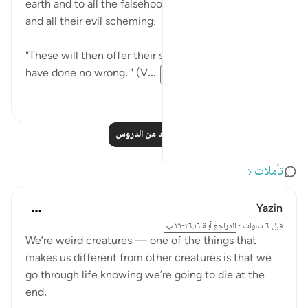
earth and to all the falsehood they asserted here,
and all their evil scheming:
"These will then offer their submission, saying: 'We
have done no wrong!'" (V...
عرض المزيد
٠
٠
اقرأ المزيد من الدروس
تأملات
Yazin
قبل ٦ سنوات
·
المراجع
آية ٢٦:١٦-٣١
We’re weird creatures — one of the things that
makes us different from other creatures is that we
go through life knowing we’re going to die at the
end.