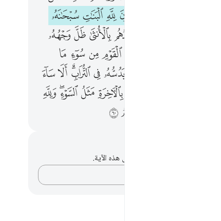
ﱔ
ﱕ
ﱖ
ﱗ
ﱘ
ﱙ
ﱚ
ﱜ
ﱝ
ﱞ
ﱟ
ﱠ
ﱡ
ﱢ
ﱣ
ﱤ
ﱦ
ﱧ
ﱨ
ﱩ
ﱪ
ﱫ
ﱬ
ﱭ
ﱮ
ﱰﱱ
ﱲ
ﱳ
ﱴ
ﱵ
ﱶ
ﱷ
ﱸﱹ
ﱺ
ﱻ
ﱾ
ﱿ
ﲀ
ﲁ
ﲂ
ﲃ
ﲄﲅ
ﲆ
ﲈﲉ
ﲊ
ﲋ
ﲌ
ﲍ
حظات وتأملات
لديك أي ملاحظات أو تأملات حول هذه الآية.
دوّن أفكارك…