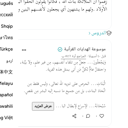
زعموا أن الملائكة بنات الله ، فكانوا يقولون ألحقوا البنات بالبن
tuguês
الأولاد .ولهم ما يشتهون أي يجعلون لأنفسهم البنين ويأنفون من 
усский
Shqip
الدروس
ษาไทย
موسوعة الهدايات القرآنية
Türkçe
قبل ٤٠ أسبوعًا
·
المراجع
آية ٥٧:١٦
اردو
وَيَجْعَلُونَ... جعلٌ مِن تلقاء أنفسهم، مِن غير علمٍ، ولا بيِّنة،
واحتقارٌ عامٌّ لكلِّ مَن أتى بمثل هذه الفرية.
体中文
Melayu
الْبَنَاتِ... الحرص على تنزيه الله تعالى، وليس فقط مِن
اتَّخاذ البنات، بل مِن جميع ما نسبه إليه البشر مِن نقصٍ.
spañol
سُبْحَانَهُ... الإسراع لإبطال البا...
swahili
عرض المزيد
٠
٠
ng Việt