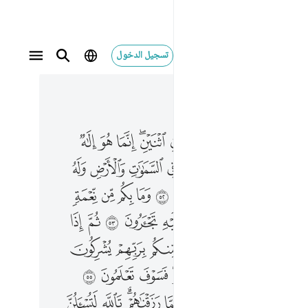
تسجيل الدخول
 في السياق
٢, جوز ١٤
انما هو الاه واحد فاياي فارهبون ٥١ وله ما في السماوات والارض وله الدين واصبا افغير الله تتقون ٥٢ وما بكم من نعمة فمن الله ثم اذا مسكم الضر فاليه تجارون ٥٣ ثم اذا كشف الضر عنكم اذا فريق منكم بربهم يشركون ٥٤ ليكفروا بما اتيناهم فتمتعوا فسوف تعلمون ٥٥ ويجعلون لما لا يعلمون نصيبا مما رزقناهم تالله لتسالن عما كنتم تفترون ٥٦ ويجعلون لله البنات سبحانه ولهم ما يشتهون ٥٧ واذا بشر احدهم بالانثى ظل وجهه مسودا وهو كظيم ٥٨ يتوارى من القوم من سوء ما بشر به ايمسكه على هون ام يدسه في التراب الا ساء ما يحكمون ٥٩ للذين لا يومنون بالاخرة مثل السوء ولله المثل الاعلى وهو العزيز الحكيم ٦٠
ﲯ
ﲰ
ﲱ
ﲲ
ﲳ
ﲴﲵ
ﲶ
ﲷ
ﲸ
ۖ إِنَّمَا هُوَ إِلَـٰهٌۭ وَٰحِدٌۭ ۖ فَإِيَّـٰىَ فَٱرْهَبُونِ ٥١ وَلَهُۥ مَا فِى ٱلسَّمَـٰوَٰتِ وَٱلْأَرْضِ وَلَهُ ٱلدِّينُ وَاصِبًا ۚ أَفَغَيْرَ ٱللَّهِ تَتَّقُونَ ٥٢ وَمَا بِكُم مِّن نِّعْمَةٍۢ فَمِنَ ٱللَّهِ ۖ ثُمَّ إِذَا مَسَّكُمُ ٱلضُّرُّ فَإِلَيْهِ تَجْـَٔرُونَ ٥٣ ثُمَّ إِذَا كَشَفَ ٱلضُّرَّ عَنكُمْ إِذَا فَرِيقٌۭ مِّنكُم بِرَبِّهِمْ يُشْرِكُونَ ٥٤ لِيَكْفُرُوا۟ بِمَآ ءَاتَيْنَـٰهُمْ ۚ فَتَمَتَّعُوا۟ ۖ فَسَوْفَ تَعْلَمُونَ ٥٥ وَيَجْعَلُونَ لِمَا لَا يَعْلَمُونَ نَصِيبًۭا مِّمَّا رَزَقْنَـٰهُمْ ۗ تَٱللَّهِ لَتُسْـَٔلُنَّ عَمَّا كُنتُمْ تَفْتَرُونَ ٥٦ وَيَجْعَلُونَ لِلَّهِ ٱلْبَنَـٰتِ سُبْحَـٰنَهُۥ ۙ وَلَهُم مَّا يَشْتَهُونَ ٥٧ وَإِذَا بُشِّرَ أَحَدُهُم بِٱلْأُنثَىٰ ظَلَّ وَجْهُهُۥ مُسْوَدًّۭا وَهُوَ كَظِيمٌۭ ٥٨ يَتَوَٰرَىٰ مِنَ ٱلْقَوْمِ مِن سُوٓءِ مَا بُشِّرَ بِهِۦٓ ۚ أَيُمْسِكُهُۥ عَلَىٰ هُونٍ أَمْ يَدُسُّهُۥ فِى ٱلتُّرَابِ ۗ أَلَا سَآءَ مَا يَحْكُمُونَ ٥٩ لِلَّذِينَ لَا يُؤْمِنُونَ بِٱلْـَٔاخِرَةِ مَثَلُ ٱلسَّوْءِ ۖ وَلِلَّهِ ٱلْمَثَلُ ٱلْأَعْلَىٰ ۚ وَهُوَ ٱلْعَزِيزُ ٱلْحَكِيمُ ٦٠
ﲺ
ﲻ
ﲼ
ﲽ
ﲾ
ﲿ
ﳀ
ﳁ
ﳂ
ﳄﳅ
ﳆ
ﳇ
ﳈ
ﳉ
ﳊ
ﳋ
ﳌ
ﳍ
ﳏﳐ
ﳑ
ﳒ
ﳓ
ﳔ
ﳕ
ﳖ
ﳗ
ﳘ
ﳙ
ﳛ
ﳜ
ﳝ
ﳞ
ﳟ
ﳠ
ﳡ
ﱁ
ﱂ
ﱃﱄ
ﱅ
ﱆ
ﱇ
ﱈ
ﱊ
ﱋ
ﱌ
ﱍ
ﱎ
ﱏﱐ
ﱑ
ﱒ