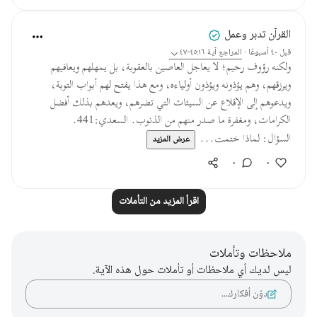
القرآن تدبر وعمل
قبل ٤٠ أسبوعًا
·
المراجع
آية ٤٥:١٦-٤٧
ولكنه رؤوف رحيم؛ لا يعاجل العاصين بالعقوبة، بل يمهلهم ويعافيهم
ويرزقهم، وهم يؤذونه ويؤذون أولياءه، ومع هذا يفتح لهم أبواب التوبة،
ويدعوهم إلى الإقلاع عن السيئات التي تضرهم، ويعدهم بذلك أفضل
الكرامات، ومغفرة ما صدر منهم من الذنوب. السعدي:441.
السؤال: لماذا ختمت...
عرض المزيد
٠
٠
اقرأ المزيد من التأملات
ملاحظات وتأملات
ليس لديك أي ملاحظات أو تأملات حول هذه الآية.
دوّن أفكارك…