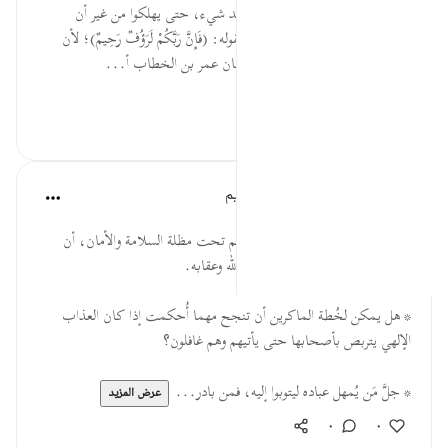
أي ينتقص أموالهم وأنفسهم شيئًا بعد شيء، حتى يهلكوا من غير أن
يهلكهم جملة واحدة، ولهذا أشار بقوله: (فَإِنَّ رَبَّكُمْ لَرَؤُفٌ رَحِيمٌ)؛ لأن
الأخذ هكذا أخف من غيره، وقد كان عمر بن الخطاب أ...
عرض المزيد
٠
٠
الهيئة العالمية لتدبر القرآن الكريم
قبل ٢٩ أسبوعًا
·
المراجع
آية ٤٥:١٦-٤٧
* لا يأمنن ذوو البغي والعصيان، وهم تحت مظلة السلامة والأمان، أن
يُكشف عنهم ذلك فيَبغَتَهم عذاب الله وعقابه.
* هل يمكن لخُطة الماكرين أن تنجح مهما أُحكمت إذا كان العذاب
الإلهي يتربص بأصحابها حتى يأتيهم وهم غافلون؟
* جلَّ مَن يُمهل عباده ليتوبوا إليه، فمن بادر...
عرض المزيد
٠
٠