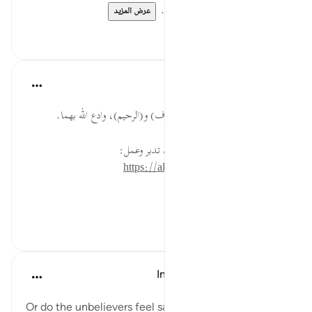
لقراءة المزيد اذهب إلى موسوعة ...
عرض المزيد
٠
٠
القرآن تدبر وعمل
قبل ٤٠ أسبوعًا
·
المراجع
آية ٤٧:١٦
تعرّف على معنى اسمي الله: (الرؤوف) و(الرحيم)، وادع الله بهما.
* للمزيد عن هذه الآية في مصحف تدبر وعمل:
https://altadabbur.com/#aya=16_47
#عمل
٠
٠
In the Shade of the Quran
قبل ٣١ أسبوعًا
·
المراجع
آية ٤٧:١٦
Or do the unbelievers feel safe against a strike