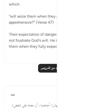
which
"will seize them when they are alert and
apprehensive?" (Verse 47)
Their expectation of danger and alertness to it will
not frustrate God's will. He is just as able to seize
them when they fully expect d...
عرض المزيد
٠
٠
اقرأ المزيد من الدروس
تأملات
القرآن تدبر وعمل
قبل ٤٠ أسبوعًا
·
المراجع
آية ٤٧:١٦
(أوْ يَأْخُذَهُمْ عَلى تَخَوُّفٍ): فيه وجهان؛ أحدهما: أن معناه على تنقص؛