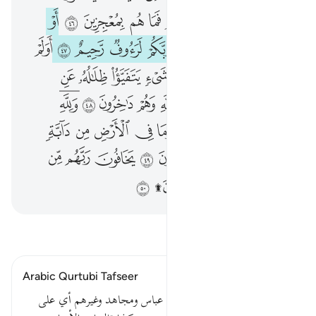
ﱰ
ﱱ
ﱲ
ﱳ
ﱴ
ﱵ
ﱶ
ﱷ
ﱸ
ﱹ
ﱺ
ﱻ
ﱼ
ﱽ
ﱾ
ﱿ
ﲀ
ﲁ
ﲂ
ﲃ
ﲄ
ﲅ
ﲆ
ﲇ
ﲈ
ﲉ
ﲊ
ﲋ
ﲌ
ﲍ
ﲎ
ﲏ
ﲐ
ﲑ
ﲒ
ﲓ
ﲔﲕ
ﲖﲗ
ﲘ
ﲙ
ﲚ
ﲛ
ﲜ
ﲝ
ﲞ
ﲟ
ﲠ
ﲡ
ﲢ
ﲣ
ﲤ
ﲥ
ﲦ
ﲧ
ﲨ
ﲩ
ﲪ
ﲫﲬ
ﲭ
اقرأ التفسير
Arabic Qurtubi Tafseer
أو يأخذهم على تخوف قال ابن عباس ومجاهد وغيرهم أي على