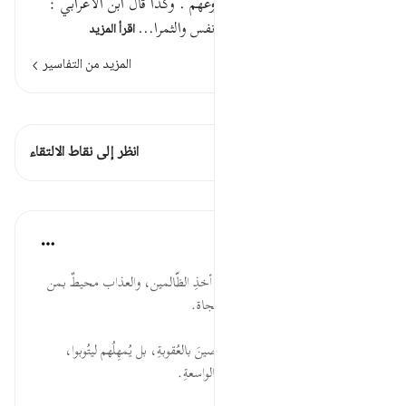
تنقص من أموالهم ومواشيهم وزروعهم . وكذا قال ابن الأعرابي :
أي على تنقص من الأموال والأنفس والثمرا…
اقرأ المزيد
المزيد من التفاسير
اطلع على القراءات
هذه الآية 1 التقاطعات
انظر إلى نقاط الالتقاء
الدروس
موسوعة الهدايات القرآنية
قبل ٤٠ أسبوعًا
·
المراجع
آية ٤٧:١٦
تَخَوُّفٍ... تتعدّد السّنن الإلهية في أخذِ الظّالمين، والعذاب محيطٌ بمن
استحقه، وليس كل خوف يحقِّق نجاة.
لَرؤُوفٌ... الله تعالى لا يُعاجِلُ العاصينَ بالعُقوبةِ، بل يُمهِلُهم ليتُوبوا،
ووجوب المبادرة إلى نيل رحمةِ الله الواسعةِ.