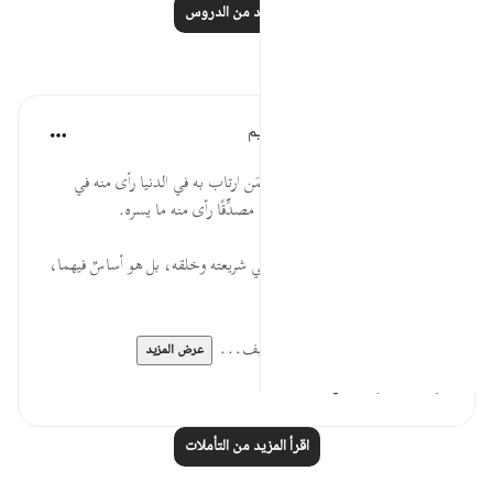
اقرأ المزيد من الدروس
تأملات
الهيئة العالمية لتدبر القرآن الكريم
قبل ٢٩ أسبوعًا
·
المراجع
آية ٩٩:١٧
* لكلّ خلق الله أجل لا ريب فيه، فمَن ارتاب به في الدنيا رأى منه في
الآخرة ما يسوءُه، ومن تهيَّأ له عاملا مصدِّقًا رأى منه ما يسره.
* أمر البعث ليس بدعًا من أمر الله في شريعته وخلقه، بل هو أساسٌ فيهما،
وجزء لا يمكن فصله عنهما.
* المتأمل في السماوات والأرض كيف...
عرض المزيد
٠
٠
اقرأ المزيد من التأملات