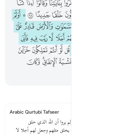
ﱠ
ﱡ
ﱢ
ﱣ
ﱤ
ﱥ
ﱦ
ﱧ
ﱨ
ﱩ
ﱪ
ﱫ
ﱬ
ﱭ
ﱮ
ﱯ
ﱰ ﱱ
ﱲ
ﱳ
ﱴ
ﱵ
ﱶ
ﱷ
ﱸ
ﱹ
ﱺ
ﱻ
ﱼ
ﱽ
ﱾ
ﱿ
ﲀ
ﲁ
ﲂ
ﲃ
ﲄ
ﲅ
ﲆ
ﲇ
ﲈ
ﲉ
ﲊ
ﲋ
ﲌ
ﲍ
ﲎ
ﲏ
ﲐ
ﲑ
ﲒ
ﲓﲔ
ﲕ
ﲖ
ﲗ
ﲘ
اقرأ التفسير
Arabic Qurtubi Tafseer
فأجابهم الله - تعالى - فقال : أولم يروا أن الله الذي خلق
السماوات والأرض قادر على أن يخلق مثلهم وجعل لهم أجلا لا