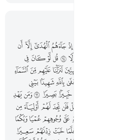
اقرأ في السياق
الفصل ١٧, صفحة ٢٩٢, جوز ١٥
وما منع الناس ان يومنوا اذ جاءهم الهدى الا ان قالوا ابعث الله بشرا رسولا ٩٤ قل لو كان في الارض ملايكة يمشون مطمينين لنزلنا عليهم من السماء ملكا رسولا ٩٥ قل كفى بالله شهيدا بيني وبينكم انه كان بعباده خبيرا بصيرا ٩٦ ومن يهد الله فهو المهتد ومن يضلل فلن تجد لهم اولياء من دونه ونحشرهم يوم القيامة على وجوههم عميا وبكما وصما ماواهم جهنم كلما خبت زدناهم سعيرا ٩٧ ذالك جزاوهم بانهم كفروا باياتنا وقالوا ااذا كنا عظاما ورفاتا اانا لمبعوثون خلقا جديدا ٩٨ ۞ اولم يروا ان الله الذي خلق السماوات والارض قادر على ان يخلق مثلهم وجعل لهم اجلا لا ريب فيه فابى الظالمون الا كفورا ٩٩ قل لو انتم تملكون خزاين رحمة ربي اذا لامسكتم خشية الانفاق وكان الانسان قتورا ١٠٠
ﲯ
ﲰ
ﲱ
ﲲ
ﲳ
ﲴ
ﲵ
ﲶ
ﲷ
ﲸ
وَمَا مَنَعَ ٱلنَّاسَ أَن يُؤْمِنُوٓا۟ إِذْ جَآءَهُمُ ٱلْهُدَىٰٓ إِلَّآ أَن قَالُوٓا۟ أَبَعَثَ ٱللَّهُ بَشَرًۭا رَّسُولًۭا ٩٤ قُل لَّوْ كَانَ فِى ٱلْأَرْضِ مَلَـٰٓئِكَةٌۭ يَمْشُونَ مُطْمَئِنِّينَ لَنَزَّلْنَا عَلَيْهِم مِّنَ ٱلسَّمَآءِ مَلَكًۭا رَّسُولًۭا ٩٥ قُلْ كَفَىٰ بِٱللَّهِ شَهِيدًۢا بَيْنِى وَبَيْنَكُمْ ۚ إِنَّهُۥ كَانَ بِعِبَادِهِۦ خَبِيرًۢا بَصِيرًۭا ٩٦ وَمَن يَهْدِ ٱللَّهُ فَهُوَ ٱلْمُهْتَدِ ۖ وَمَن يُضْلِلْ فَلَن تَجِدَ لَهُمْ أَوْلِيَآءَ مِن دُونِهِۦ ۖ وَنَحْشُرُهُمْ يَوْمَ ٱلْقِيَـٰمَةِ عَلَىٰ وُجُوهِهِمْ عُمْيًۭا وَبُكْمًۭا وَصُمًّۭا ۖ مَّأْوَىٰهُمْ جَهَنَّمُ ۖ كُلَّمَا خَبَتْ زِدْنَـٰهُمْ سَعِيرًۭا ٩٧ ذَٰلِكَ جَزَآؤُهُم بِأَنَّهُمْ كَفَرُوا۟ بِـَٔايَـٰتِنَا وَقَالُوٓا۟ أَءِذَا كُنَّا عِظَـٰمًۭا وَرُفَـٰتًا أَءِنَّا لَمَبْعُوثُونَ خَلْقًۭا جَدِيدًا ٩٨ ۞ أَوَلَمْ يَرَوْا۟ أَنَّ ٱللَّهَ ٱلَّذِى خَلَقَ ٱلسَّمَـٰوَٰتِ وَٱلْأَرْضَ قَادِرٌ عَلَىٰٓ أَن يَخْلُقَ مِثْلَهُمْ وَجَعَلَ لَهُمْ أَجَلًۭا لَّا رَيْبَ فِيهِ فَأَبَى ٱلظَّـٰلِمُونَ إِلَّا كُفُورًۭا ٩٩ قُل لَّوْ أَنتُمْ تَمْلِكُونَ خَزَآئِنَ رَحْمَةِ رَبِّىٓ إِذًۭا لَّأَمْسَكْتُمْ خَشْيَةَ ٱلْإِنفَاقِ ۚ وَكَانَ ٱلْإِنسَـٰ
ﲹ
ﲺ
ﲻ
ﲼ
ﲽ
ﲾ
ﲿ
ﳀ
ﳁ
ﳂ
ﳃ
ﳄ
ﳅ
ﳆ
ﳇ
ﳈ
ﳉ
ﳊ
ﳋ
ﳌ
ﳍ
ﳎ
ﳏ
ﳐ
ﳑ
ﳒ
ﳓﳔ
ﳕ
ﳖ
ﳗ
ﳘ
ﳙ
ﳚ
ﱁ
ﱂ
ﱃ
ﱄ
ﱅﱆ
ﱇ
ﱈ
ﱉ
ﱊ
ﱋ
ﱌ
ﱍ
ﱎﱏ
ﱐ
ﱑ
ﱒ
ﱓ
ﱔ
ﱕ
ﱖ
ﱗﱘ
ﱙ
ﱚﱛ
ﱜ
ﱝ
ﱞ
ﱟ