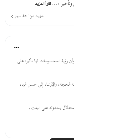
ريب فيهقيل : في الكلام تقديم وتأخير ،…
اقرأ المزيد
المزيد من التفاسير
الدروس
موسوعة الهدايات القرآنية
قبل ٤٠ أسبوعًا
·
المراجع
آية ٩٩:١٧
يَرَوْاْ... الاحتجاج بالأدلة العقلية، وأن رؤية المحسوسات لها تأثيره على
الاعتقاد، وأفكار العقول.
قَادِرٌ... تعليم أدب المناظرة، وإقامة الحجة، والإرشاد إلى حسن الرد،
باستخدام ما يعترف به الخصم.
يَخْلُقَ... إثبات صفة الخلق، والاستدلال بحدوثه على البعث،
والدعوة...
عرض المزيد
٠
٠