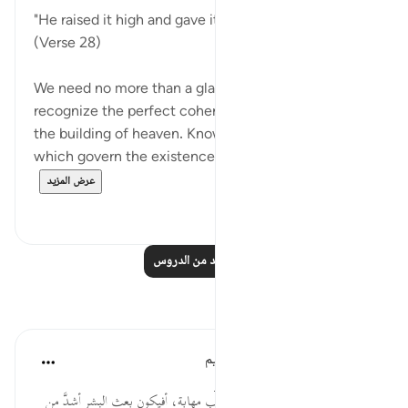
"He raised it high and gave it its perfect shape."
(Verse 28)
We need no more than a glance in order to
recognize the perfect coherence and harmony in
the building of heaven. Knowledge of the laws
which govern the existence of the creatures...
عرض المزيد
٠
٠
اقرأ المزيد من الدروس
تأملات
الهيئة العالمية لتدبر القرآن الكريم
قبل ٢٩ أسبوعًا
·
المراجع
آية ٢٧:٧٩-٢٨
* نظرة واحدة إلى السماء تملأ القلب مهابة، أفيكون بعث البشر أشدَّ من