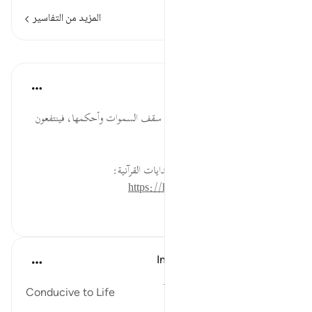
المزيد من التفاسير
الدروس
موسوعة الهدايات القرآنية
قبل ٤٠ أسبوعًا
·
المراجع
آية ٢٨:٧٩
سَمْكَهَا... رحمة الله بعباده أن رفع سقف السموات وأحكمها، فينتفعون
بما يظهر فيها.
لقراءة المزيد اذهب إلى موسوعة الهدايات القرآنية:
https://hidayaaencyc.net/mawso3a
٠
٠
In the Shade of the Quran
قبل ٣١ أسبوعًا
·
المراجع
آية ٢٨:٧٩-٢٩
Conducive to Life