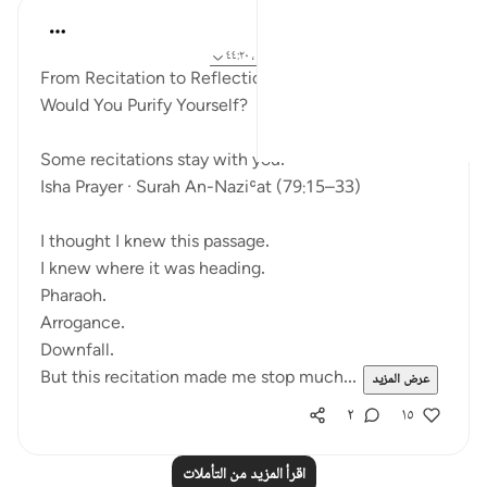
ekaterina myachina
قبل ٥ أسابيع
·
المراجع
آية ٩:٩١، ١٥:٧٩-٣٣، ٤٤:٢٠
From Recitation to Reflection
Would You Purify Yourself?
Some recitations stay with you.
Isha Prayer · Surah An-Naziʿat (79:15–33)
I thought I knew this passage.
I knew where it was heading.
Pharaoh.
Arrogance.
Downfall.
But this recitation made me stop much...
عرض المزيد
٢
١٥
اقرأ المزيد من التأملات