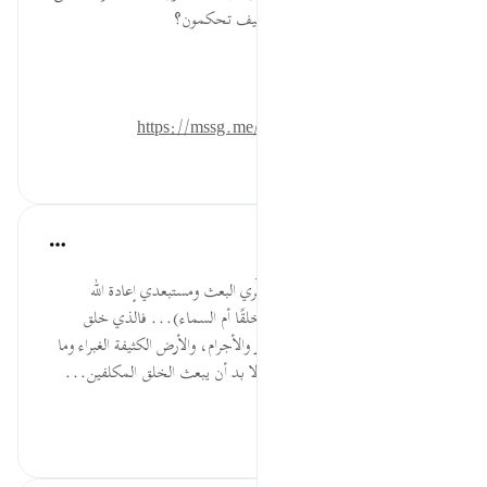
خَلقها ورفعها بلا عمد ؟! ما لكم كيف تحكمون؟
المصدر: هدايات القرآن الكريم
للمزيد حمل تطبيق تدبر:
https://mssg.me/4lx6w
٠
٠
القرآن تدبر وعمل
قبل ٤٠ أسبوعًا
·
المراجع
آية ٢٧:٧٩-٣٣
يقول تعالى مبينًا دليلًا واضحًا لمنكري البعث ومستبعدي إعادة الله
للأجساد: (أأنتم) أيها البشر (أشد خلقًا أم السماء)... فالذي خلق
السماوات العظام وما فيها من الأنوار والأجرام، والأرض الكثيفة الغبراء وما
فيها من ضروريات الخلق ومنافعهم لا بد أن يبعث الخلق المكلفين...
عرض المزيد
٠
٠