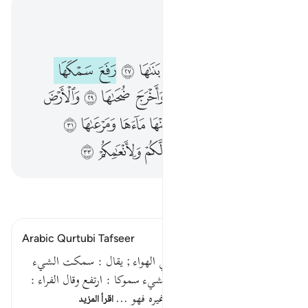
اقرأ في السياق
الفصل ٧٩, صفحة ٥٨٤, جوز ٣٠
اانتم اشد خلقا ام السماء بناها ٢٧ رفع سمكها فسواها ٢٨ واغطش ليلها واخرج ضحاها ٢٩ والارض بعد ذالك دحاها ٣٠ اخرج منها ماءها ومرعاها ٣١ والجبال ارساها ٣٢ متاعا لكم ولانعامكم ٣٣
ﱳ
ﱴ
ﱵ
ﱶ
ﱷﱸ
ﱹ
ﱺ
ﱻ
ﱼ
ءَأَنتُمْ أَشَدُّ خَلْقًا أَمِ ٱلسَّمَآءُ ۚ بَنَىٰهَا ٢٧ رَفَعَ سَمْكَهَا فَسَوَّىٰهَا ٢٨ وَأَغْطَشَ لَيْلَهَا وَأَخْرَجَ ضُحَىٰهَا ٢٩ وَٱلْأَرْضَ بَعْدَ ذَٰلِكَ دَحَىٰهَآ ٣٠ أَخْرَجَ مِنْهَا مَآءَهَا وَمَرْعَىٰهَا ٣١ وَٱلْجِبَالَ أَرْسَىٰهَا ٣٢ مَتَـٰعًۭا لَّكُمْ وَلِأَنْعَـٰمِكُمْ ٣٣
ﱽ
ﱾ
ﱿ
ﲀ
ﲁ
ﲂ
ﲃ
ﲄ
ﲅ
ﲆ
ﲇ
ﲈ
ﲉ
ﲊ
ﲋ
ﲌ
ﲍ
ﲎ
ﲏ
ﲐ
ﲑ
ﲒ
ﲓ
ﲔ
اقرأ التفسير
Arabic Qurtubi Tafseer
رفع سمكها أي أعلى سقفها في الهواء ; يقال : سمكت الشيء
أي رفعته في الهواء ، وسمك الشيء سموكا : ارتفع وقال الفراء :
كل شيء حمل شيئا من البناء وغيره فهو …
اقرأ المزيد