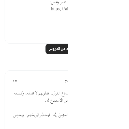
* للمزيد عن هذه الآية في مصحف تدبر وعمل:
https://altadabbur.com/#aya=9_127
#عمل
٠
٠
اقرأ المزيد من الدروس
تأملات
الهيئة العالمية لتدبر القرآن الكريم
قبل ٢٩ أسبوعًا
·
المراجع
آية ١٢٧:٩
* لا يستطيع المنافقون البقاء عند سماع القرآن، فقلوبهم لا تقبله، وكشفه
لغوارهم وإخراجه لأسرارهم يصرفهم عن الاستماع له.
* المنافق يراقب الناس كما يراقب المؤمنُ ربَّه، فيحضُر ليَربحَهم، ويخنِس
خُفيةً كي لا يخسرَهم.