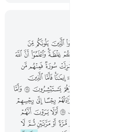
اقرأ في السياق
الفصل ٩, صفحة ٢٠٧, جوز ١١
يا ايها الذين امنوا قاتلوا الذين يلونكم من الكفار وليجدوا فيكم غلظة واعلموا ان الله مع المتقين ١٢٣ واذا ما انزلت سورة فمنهم من يقول ايكم زادته هاذه ايمانا فاما الذين امنوا فزادتهم ايمانا وهم يستبشرون ١٢٤ واما الذين في قلوبهم مرض فزادتهم رجسا الى رجسهم وماتوا وهم كافرون ١٢٥ اولا يرون انهم يفتنون في كل عام مرة او مرتين ثم لا يتوبون ولا هم يذكرون ١٢٦ وا
ﱁ
ﱂ
ﱃ
ﱄ
ﱅ
ﱆ
ﱇ
يَـٰٓأَيُّهَا ٱلَّذِينَ ءَامَنُوا۟ قَـٰتِلُوا۟ ٱلَّذِينَ يَلُونَكُم مِّنَ ٱلْكُفَّارِ وَلْيَجِدُوا۟ فِيكُمْ غِلْظَةًۭ ۚ وَٱعْلَمُوٓا۟ أَنَّ ٱللَّهَ مَعَ ٱلْمُتَّقِينَ ١٢٣ وَإِذَا مَآ أُنزِلَتْ سُورَةٌۭ فَمِنْهُم مَّن يَقُولُ أَيُّكُمْ زَادَتْهُ هَـٰذِهِۦٓ إِيمَـٰنًۭا ۚ فَأَمَّا ٱلَّذِينَ ءَامَنُوا۟ فَزَادَتْهُمْ إِيمَـٰنًۭا وَهُمْ يَسْتَبْشِرُونَ ١٢٤ وَأَمَّا ٱلَّذِينَ فِى قُلُوبِهِم مَّرَضٌۭ فَزَادَتْهُمْ رِجْسًا إِلَىٰ رِجْسِهِمْ وَمَاتُوا۟ وَهُمْ كَـٰفِرُونَ ١٢٥ أَوَلَا يَرَوْنَ أَنَّهُمْ يُفْتَنُونَ فِى كُلِّ عَامٍۢ مَّرَّةً أَوْ مَرَّتَيْنِ ثُمَّ لَا يَتُوبُونَ وَلَا هُمْ يَذَّ
ﱈ
ﱉ
ﱊ
ﱋﱌ
ﱍ
ﱎ
ﱏ
ﱐ
ﱑ
ﱒ
ﱓ
ﱔ
ﱕ
ﱖ
ﱗ
ﱘ
ﱙ
ﱚ
ﱛ
ﱜ
ﱝﱞ
ﱟ
ﱠ
ﱡ
ﱢ
ﱣ
ﱤ
ﱥ
ﱦ
ﱧ
ﱨ
ﱩ
ﱪ
ﱫ
ﱬ
ﱭ
ﱮ
ﱯ
ﱰ
ﱱ
ﱲ
ﱳ
ﱴ
ﱵ
ﱶ
ﱷ
ﱸ
ﱹ
ﱺ
ﱻ
ﱼ
ﱽ
ﱾ
ﱿ