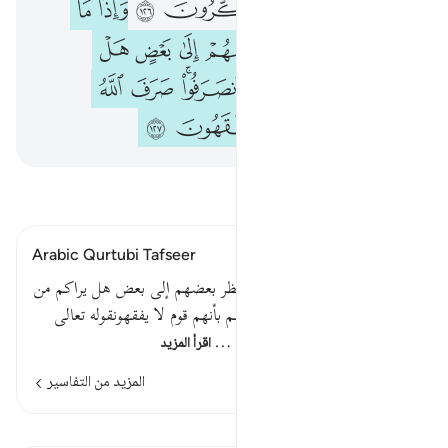
ﲀ
ﲁ
ﲂ
ﲃ
ﲄ
ﲅ
ﲆ
ﲇ
ﲈ
ﲉ
ﲊ
ﲋ
ﲌ
ﲍ
ﲎ
ﲏ
ﲐ
ﲑ
ﲒﲓ
ﲔ
ﲕ
ﲖ
ﲗ
ﲘ
ﲙ
ﲚ
ﲛ
اقرأ التفسير
Arabic Qurtubi Tafseer
قوله تعالى وإذا ما أنزلت سورة نظر بعضهم إلى بعض هل يراكم من
أحد ثم انصرفوا صرف الله قلوبهم بأنهم قوم لا يفقهونقوله تعالى
وإذا ما أنزلت سورة نظر بعضهم …
اقرأ المزيد
المزيد من التفاسير
الدروس