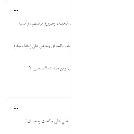
موسوعة الهدايات القرآنية
قبل ٤٠ أسبوعًا
·
المراجع
آية ١٢٧:٩
نَّظَرَ ... خطورة المنافقين وأساليبهم الخفية، وضرورة مراقبتهم، وأهمية
معرفة لغة العيون والأجساد.
يَرَاكُم ... سوء أدب المنافقين مع الله، والمنافق يحرص على إخفاء مكره
وكيده، ويراقب الخلق دون الخالق.
انصَرَفُواْ ... ذم الانصراف عن الخير، ومن صفات المنافقين الا...
عرض المزيد
٠
٠
القرآن تدبر وعمل
قبل ٤٠ أسبوعًا
·
المراجع
آية ١٢٧:٩
قل: "اللهم يا مصرف القلوب صرف قلبي على طاعتك ومحبتك".